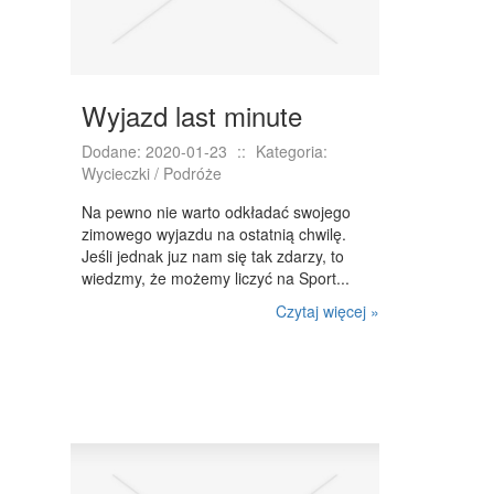
DOMY, MIESZKANIA
WYKSZTAŁCENIE
PLACÓWKI EDUKACYJNE
Wyjazd last minute
KURSY JĘZYKOWE
Dodane: 2020-01-23
::
Kategoria:
Wycieczki / Podróże
KURSY I SZKOLENIA
Na pewno nie warto odkładać swojego
TŁUMACZENIA
zimowego wyjazdu na ostatnią chwilę.
Jeśli jednak juz nam się tak zdarzy, to
BIZNES ONLINE
wiedzmy, że możemy liczyć na Sport...
BIŻUTERIA
Czytaj więcej »
DLA DZIECI
MEBLE
WYPOSAŻENIE WNĘTRZ
WYPOSAŻENIE ŁAZIENKI