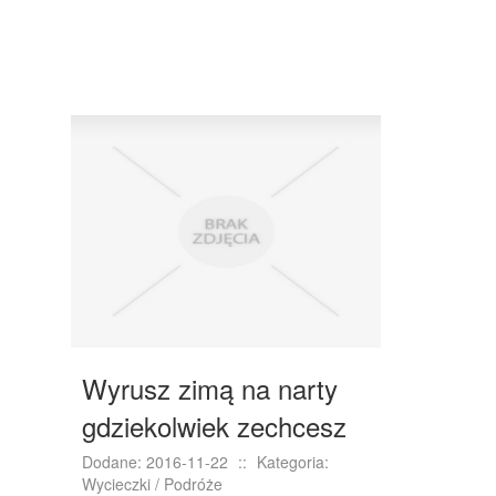
PRZEMYSŁ METALOWY
PRZEWÓZ
TRANSPORT
CZĘŚCI SAMOCHODOWE
WYNAJEM
USŁUGI MOTORYZACYJNE
SALONY, KOMISY
PUBLIC RELATIONS
AGENCJE REKLAMOWE
Wyrusz zimą na narty
MATERIAŁY REKLAMOWE
gdziekolwiek zechcesz
INNE AGENCJE
Dodane: 2016-11-22
::
Kategoria:
Wycieczki / Podróże
WIGOR