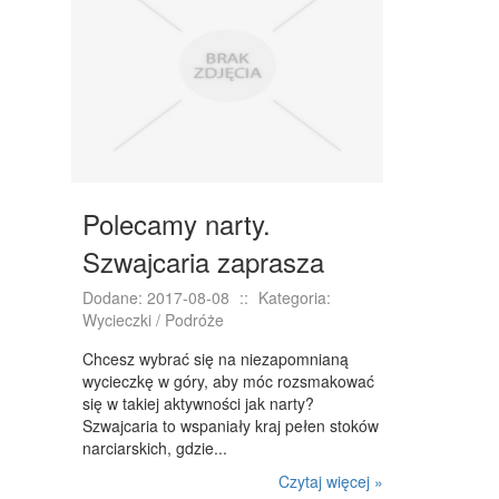
ODZIEŻ
SPORT
ELEKTRONIKA, RTV, AGD
ART. DLA ZWIERZĄT
OGRÓD, ROŚLINY
Polecamy narty.
CHEMIA
Szwajcaria zaprasza
ART. SPOŻYWCZE
Dodane: 2017-08-08
::
Kategoria:
MATERIAŁY EKSPLOATACYJNE
Wycieczki / Podróże
Chcesz wybrać się na niezapomnianą
INNE SKLEPY
wycieczkę w góry, aby móc rozsmakować
SPRZĘT
się w takiej aktywności jak narty?
Szwajcaria to wspaniały kraj pełen stoków
MASZYNY
narciarskich, gdzie...
Czytaj więcej »
NARZĘDZIA