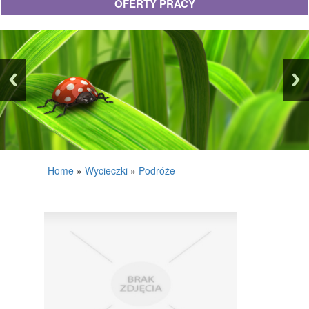
OFERTY PRACY
UBEZPIECZENIA
EKOLOGIA
BANKI, PRZELEWY, WALUTY, KANTORY
WYKOŃCZENIA
PROJEKTOWANIE
REMONTY, ELEKTRYK, HYDRAULIK
Home
»
Wycieczki
»
Podróże
MATERIAŁY BUDOWLANE
POSIADŁOŚĆ
DRZWI I OKNA
KLIMATYZACJA I WENTYLACJA
NIERUCHOMOŚCI, DZIAŁKI