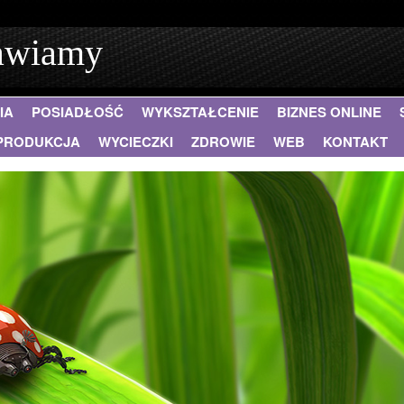
rawiamy
IA
POSIADŁOŚĆ
WYKSZTAŁCENIE
BIZNES ONLINE
PRODUKCJA
WYCIECZKI
ZDROWIE
WEB
KONTAKT