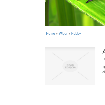
Home
»
Wigor
»
Hobby
A
D
N
o