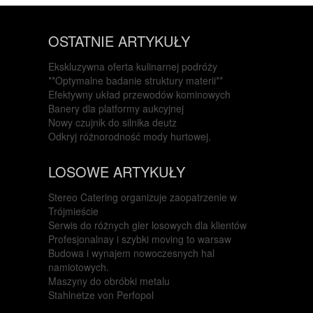
ODZIEŻ
OSTATNIE ARTYKUŁY
SPORT
Ekskluzywna oferta kulinarnej podróży
ELEKTRONIKA, RTV, AGD
**Optymalne badanie struktury materii**
ART. DLA ZWIERZĄT
Efektywny układ przewodów kominowych
Banery dla platformy aukcyjnej
OGRÓD, ROŚLINY
Nowy czujnik do silnika deutz
Odkryj różnorodność mody hurtowej.
CHEMIA
LOSOWE ARTYKUŁY
ART. SPOŻYWCZE
Stereo Catering organizuje zaopatrzenie w
MATERIAŁY EKSPLOATACYJNE
Trójmieście
Serwis do różnych gier losowych dla klientów
INNE SKLEPY
Profesjonalnay i szybki moving to warsaw
SPRZĘT
Budowa i wynajem nowoczesnych hal
namiotowych.
MASZYNY
Maszyny do obróbki metalu
Stahlnetze von Perfopol
NARZĘDZIA