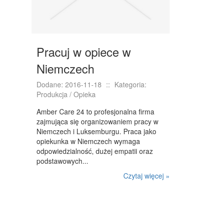
DOMY, MIESZKANIA
WYKSZTAŁCENIE
PLACÓWKI EDUKACYJNE
Pracuj w opiece w
KURSY JĘZYKOWE
Niemczech
KURSY I SZKOLENIA
Dodane: 2016-11-18
::
Kategoria:
Produkcja / Opieka
TŁUMACZENIA
Amber Care 24 to profesjonalna firma
BIZNES ONLINE
zajmująca się organizowaniem pracy w
Niemczech i Luksemburgu. Praca jako
BIŻUTERIA
opiekunka w Niemczech wymaga
odpowiedzialność, dużej empatii oraz
DLA DZIECI
podstawowych...
MEBLE
Czytaj więcej »
WYPOSAŻENIE WNĘTRZ
WYPOSAŻENIE ŁAZIENKI