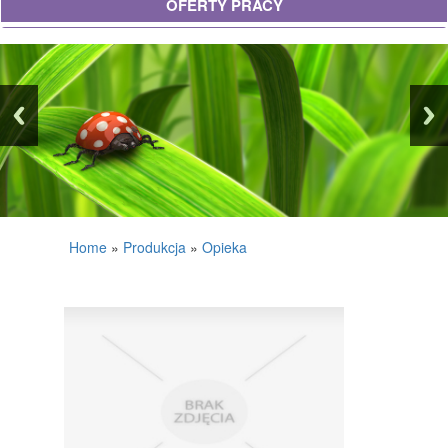
OFERTY PRACY
UBEZPIECZENIA
EKOLOGIA
BANKI, PRZELEWY, WALUTY, KANTORY
WYKOŃCZENIA
PROJEKTOWANIE
REMONTY, ELEKTRYK, HYDRAULIK
Home
»
Produkcja
»
Opieka
MATERIAŁY BUDOWLANE
POSIADŁOŚĆ
DRZWI I OKNA
KLIMATYZACJA I WENTYLACJA
NIERUCHOMOŚCI, DZIAŁKI