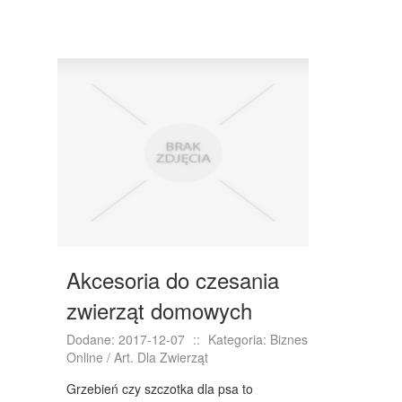
WYPOSAŻENIE WNĘTRZ
WYPOSAŻENIE ŁAZIENKI
ODZIEŻ
SPORT
ELEKTRONIKA, RTV, AGD
ART. DLA ZWIERZĄT
OGRÓD, ROŚLINY
CHEMIA
Akcesoria do czesania
ART. SPOŻYWCZE
zwierząt domowych
MATERIAŁY EKSPLOATACYJNE
Dodane: 2017-12-07
::
Kategoria: Biznes
INNE SKLEPY
Online / Art. Dla Zwierząt
SPRZĘT
Grzebień czy szczotka dla psa to