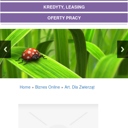
KREDYTY, LEASING
OFERTY PRACY
UBEZPIECZENIA
EKOLOGIA
BANKI, PRZELEWY, WALUTY, KANTORY
WYKOŃCZENIA
PROJEKTOWANIE
REMONTY, ELEKTRYK, HYDRAULIK
Home
»
Biznes Online
»
Art. Dla Zwierząt
MATERIAŁY BUDOWLANE
POSIADŁOŚĆ
DRZWI I OKNA
KLIMATYZACJA I WENTYLACJA