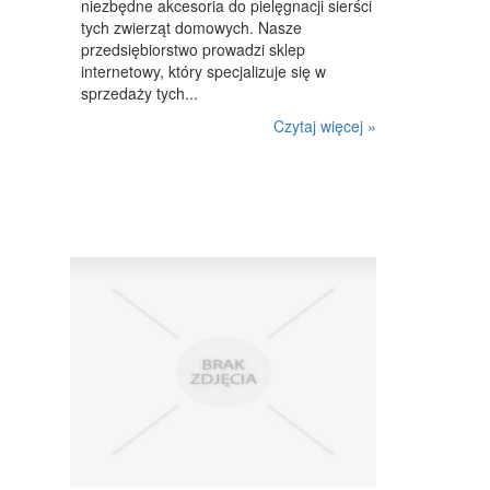
niezbędne akcesoria do pielęgnacji sierści
MASZYNY
tych zwierząt domowych. Nasze
przedsiębiorstwo prowadzi sklep
NARZĘDZIA
internetowy, który specjalizuje się w
PRZEMYSŁ METALOWY
sprzedaży tych...
Czytaj więcej »
PRZEWÓZ
TRANSPORT
CZĘŚCI SAMOCHODOWE
WYNAJEM
USŁUGI MOTORYZACYJNE
SALONY, KOMISY
PUBLIC RELATIONS
AGENCJE REKLAMOWE
MATERIAŁY REKLAMOWE