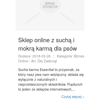
NIERUCHOMOŚCI, DZIAŁKI
DOMY, MIESZKANIA
WYKSZTAŁCENIE
PLACÓWKI EDUKACYJNE
Sklep online z suchą i
KURSY JĘZYKOWE
mokrą karmą dla psów
KURSY I SZKOLENIA
Dodane: 2018-03-26
::
Kategoria: Biznes
Online / Art. Dla Zwierząt
TŁUMACZENIA
Sucha karma Essential to przysmak, za
BIZNES ONLINE
który nasz pies nam wdzięczny, składa się
wyłącznie z naturalnych i
BIŻUTERIA
nieprzetworzonych składników. Pupilunch
to jeden ze sklepów internetowych,...
DLA DZIECI
Czytaj więcej »
MEBLE