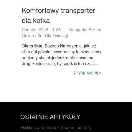
INNE AGENCJE
Komfortowy transporter
WIGOR
dla kotka
IMPREZY INTEGRACYJNE
Dodane: 2016-11-28
::
Kategoria: Biznes
Online / Art. Dla Zwierząt
HOBBY
Okres świąt Bożego Narodzenia, jak też
ZAJĘCIA SPORTOWE I REKREACYJNE
kilka dni później noworoczny to czas, kiedy
udajemy się, niejednokrotnie nawet na
PRODUKCJA
drugi koniec kraju, by spędzić ten czas...
Czytaj więcej »
INFORMATYCZNE
RESTAURACJE, CATERING
FOTOGRAFIA
ADWOKACI, PORADY PRAWNE
OSTATNIE ARTYKUŁY
SPRZĄTANIE, PORZĄDKOWANIE
Ekskluzywna oferta kulinarnej podróży
SERWIS