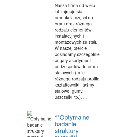
Nasza firma od wielu
WEB
lat zajmuje się
produkcją części do
OPROGRAMOWANIE
bram oraz różnego
rodzaju elementów
KONTAKT
instalacyjnych i
montażowych ze stali.
W naszej ofercie
posiadamy szczególnie
bogaty asortyment
podzespołów do bram
stalowych (m.in.
różnego rodzaju profile,
kształtowniki i taśmy
stalowe, gumy,
uszczelki itp.). ...
**Optymalne
badanie
struktury