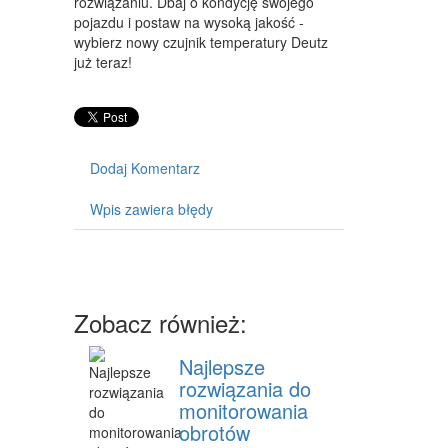
WYPOSAŻENIE WNĘTRZ
rozwiązaniu. Dbaj o kondycję swojego
pojazdu i postaw na wysoką jakość -
WYPOSAŻENIE ŁAZIENKI
wybierz nowy czujnik temperatury Deutz
już teraz!
ODZIEŻ
SPORT
ELEKTRONIKA, RTV, AGD
Dodaj Komentarz
ART. DLA ZWIERZĄT
Wpis zawiera błędy
OGRÓD, ROŚLINY
CHEMIA
ART. SPOŻYWCZE
Zobacz również:
MATERIAŁY EKSPLOATACYJNE
Najlepsze
INNE SKLEPY
rozwiązania do
monitorowania
SPRZĘT
obrotów