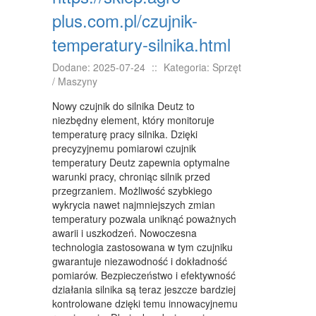
plus.com.pl/czujnik-
NIERUCHOMOŚCI, DZIAŁKI
temperatury-silnika.html
DOMY, MIESZKANIA
Dodane: 2025-07-24
::
Kategoria: Sprzęt
WYKSZTAŁCENIE
/ Maszyny
PLACÓWKI EDUKACYJNE
Nowy czujnik do silnika Deutz to
niezbędny element, który monitoruje
KURSY JĘZYKOWE
temperaturę pracy silnika. Dzięki
precyzyjnemu pomiarowi czujnik
KURSY I SZKOLENIA
temperatury Deutz zapewnia optymalne
warunki pracy, chroniąc silnik przed
TŁUMACZENIA
przegrzaniem. Możliwość szybkiego
wykrycia nawet najmniejszych zmian
BIZNES ONLINE
temperatury pozwala uniknąć poważnych
awarii i uszkodzeń. Nowoczesna
BIŻUTERIA
technologia zastosowana w tym czujniku
gwarantuje niezawodność i dokładność
DLA DZIECI
pomiarów. Bezpieczeństwo i efektywność
działania silnika są teraz jeszcze bardziej
MEBLE
kontrolowane dzięki temu innowacyjnemu