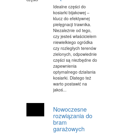
Idealne części do
OPIEKA
kosiarki bijakowej –
klucz do efektywnej
INNE USŁUGI
pielęgnacji trawnika.
KURIER, PRZESYŁKI
Niezależnie od tego,
czy jesteś właścicielem
WYCIECZKI
niewielkiego ogródka
czy rozległych terenów
HOTELE I NOCLEGI
zielonych, odpowiednie
części są niezbędne do
PODRÓŻE
zapewnienia
optymalnego działania
ZDROWIE
kosiarki. Dlatego też
warto postawić na
DIETETYKA, ODCHUDZANIE
jakoś...
KOSMETYKI
Nowoczesne
LECZENIE
rozwiązania do
SALONY KOSMETYCZNE
bram
garażowych
SPRZĘT MEDYCZNY