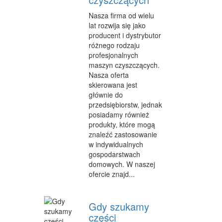
INNE AGENCJE
Nasza firma od wielu
lat rozwija się jako
WIGOR
producent i dystrybutor
różnego rodzaju
IMPREZY INTEGRACYJNE
profesjonalnych
maszyn czyszczących.
HOBBY
Nasza oferta
ZAJĘCIA SPORTOWE I REKREACYJNE
skierowana jest
głównie do
PRODUKCJA
przedsiębiorstw, jednak
posiadamy również
INFORMATYCZNE
produkty, które mogą
znaleźć zastosowanie
RESTAURACJE, CATERING
w indywidualnych
gospodarstwach
FOTOGRAFIA
domowych. W naszej
ofercie znajd...
ADWOKACI, PORADY PRAWNE
SPRZĄTANIE, PORZĄDKOWANIE
Gdy szukamy
części
SERWIS