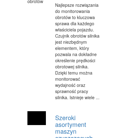
MASZYNY
Najlepsze rozwiązania
do monitorowania
NARZĘDZIA
obrotów to kluczowa
sprawa dla każdego
PRZEMYSŁ METALOWY
właściciela pojazdu.
Czujnik obrotów silnika
PRZEWÓZ
jest niezbędnym
elementem, który
TRANSPORT
pozwala na dokładne
określenie prędkości
CZĘŚCI SAMOCHODOWE
obrotowej silnika.
Dzięki temu można
WYNAJEM
monitorować
USŁUGI MOTORYZACYJNE
wydajność oraz
sprawność pracy
SALONY, KOMISY
silnika. Istnieje wiele ...
PUBLIC RELATIONS
Szeroki
AGENCJE REKLAMOWE
asortyment
maszyn
MATERIAŁY REKLAMOWE
czyszczących