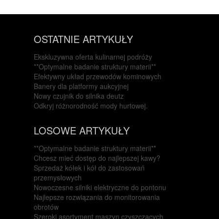
OSTATNIE ARTYKUŁY
Ekskluzywna oferta kulinarnej podróży
**Optymalne badanie struktury materii**
Efektywny układ przewodów kominowych
Banery dla platformy aukcyjnej
Nowy czujnik do silnika deutz
Odkryj różnorodność mody hurtowej.
LOSOWE ARTYKUŁY
**Optymalne badanie struktury materii**
Chcesz mieć dostęp do najlepszej kawy?
Sprzedaż kółek i kół do zastosowań
przemysłowych
Nowoczesne silniki elektryczne do pontonu
Najlepsze rozwiązania do monitorowania
obrotów
Szeroki asortyment maszyn czyszczących