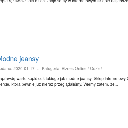
iepłe rękawiczki dla dzieci znajdziemy w internetowym sklepie najlepsz
Modne jeansy
odane: 2020-01-17
::
Kategoria: Biznes Online / Odzież
aprawdę warto kupić coś takiego jak modne jeansy. Sklep internetowy
fercie, która pewnie już nieraz przeglądaliśmy. Wiemy zatem, że...