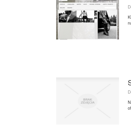
D
K
n
S
D
N
o