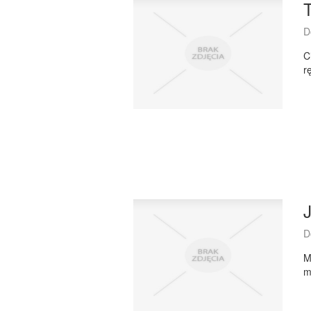
T
D
C
r
J
D
M
m