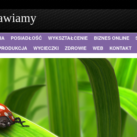
rawiamy
IA
POSIADŁOŚĆ
WYKSZTAŁCENIE
BIZNES ONLINE
PRODUKCJA
WYCIECZKI
ZDROWIE
WEB
KONTAKT