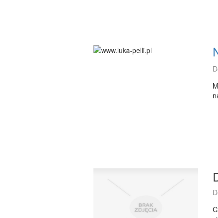
N
D
M
n
D
D
C