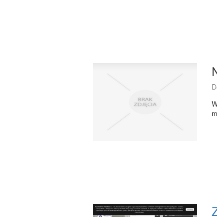
D
W
m