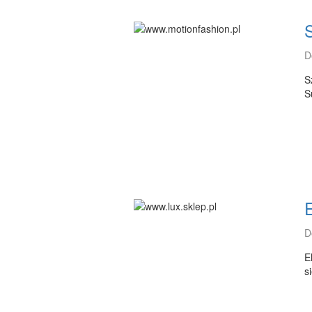
D
S
S
E
D
E
s