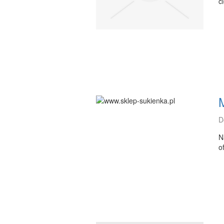
c
D
N
o