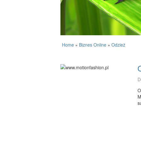
Home
»
Biznes Online
»
Odzież
D
O
M
s