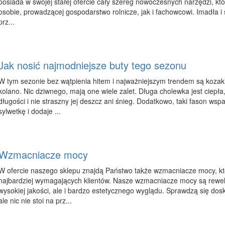
posiada w swojej stałej ofercie cały szereg nowoczesnych narzędzi, kt
osobie, prowadzącej gospodarstwo rolnicze, jak i fachowcowi. Imadła i śc
prz...
Jak nosić najmodniejsze buty tego sezonu
W tym sezonie bez wątpienia hitem i najważniejszym trendem są kozak
kolano. Nic dziwnego, mają one wiele zalet. Długa cholewka jest ciepł
długości i nie straszny jej deszcz ani śnieg. Dodatkowo, taki fason wsp
sylwetkę i dodaje ...
Wzmacniacze mocy
W ofercie naszego sklepu znajdą Państwo także wzmacniacze mocy, k
najbardziej wymagających klientów. Nasze wzmacniacze mocy są rewel
wysokiej jakości, ale i bardzo estetycznego wyglądu. Sprawdzą się dos
ale nic nie stoi na prz...