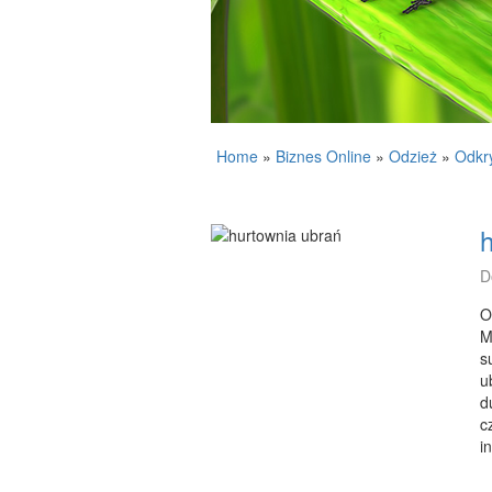
Home
»
Biznes Online
»
Odzież
»
Odkr
D
O
M
s
u
d
c
i