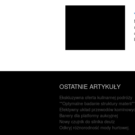
OSTATNIE ARTYKUŁY
Ekskluzywna oferta kulinarnej podróży
**Optymalne badanie struktury materii**
Efektywny układ przewodów kominowy
Banery dla platformy aukcyjnej
Nowy czujnik do silnika deutz
Odkryj różnorodność mody hurtowej.