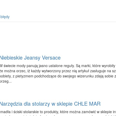
 błędy
Niebieskie Jeansy Versace
W świecie mody panują jasno ustalone reguły. Są marki, które wyrobiły
że można orzec, iż każdy wytworzony przez nią artykuł zasługuje na s
kobiety, z pietyzmem podchodzące do swojego wizerunku zdają sobie z 
przeg...
Narzędzia dla stolarzy w sklepie CHLE MAR
Imadła i ściski stolarskie to produkty, które można zamówić w sklepi