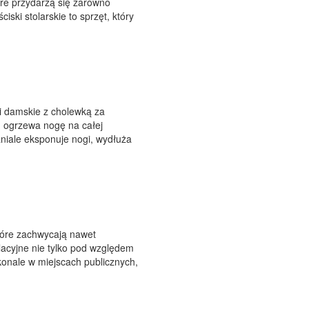
óre przydarzą się zarówno
iski stolarskie to sprzęt, który
i damskie z cholewką za
a, ogrzewa nogę na całej
aniale eksponuje nogi, wydłuża
tóre zachwycają nawet
acyjne nie tylko pod względem
konale w miejscach publicznych,