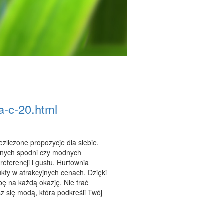
a-c-20.html
zliczone propozycje dla siebie.
dnych spodni czy modnych
eferencji i gustu. Hurtownia
ukty w atrakcyjnych cenach. Dzięki
bę na każdą okazję. Nie trać
sz się modą, która podkreśli Twój