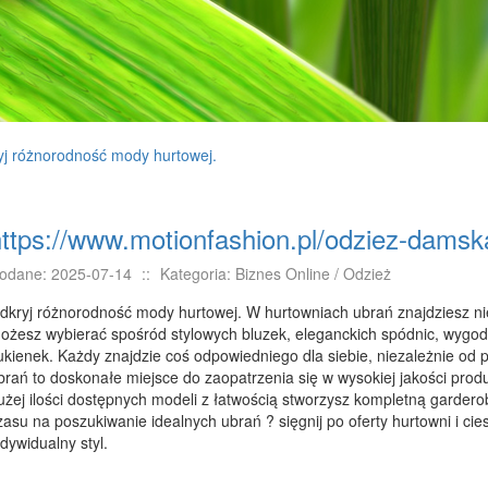
yj różnorodność mody hurtowej.
https://www.motionfashion.pl/odziez-damsk
odane: 2025-07-14
::
Kategoria: Biznes Online / Odzież
dkryj różnorodność mody hurtowej. W hurtowniach ubrań znajdziesz nie
ożesz wybierać spośród stylowych bluzek, eleganckich spódnic, wygo
ukienek. Każdy znajdzie coś odpowiedniego dla siebie, niezależnie od pr
brań to doskonałe miejsce do zaopatrzenia się w wysokiej jakości prod
użej ilości dostępnych modeli z łatwością stworzysz kompletną gardero
zasu na poszukiwanie idealnych ubrań ? sięgnij po oferty hurtowni i cie
ndywidualny styl.