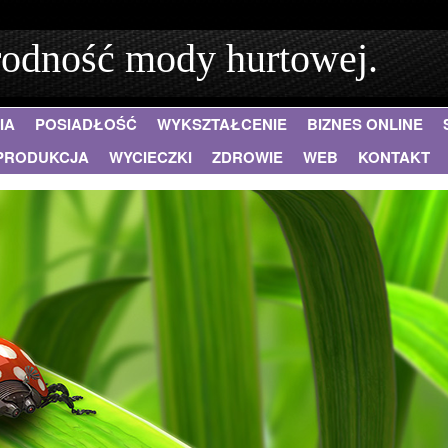
rodność mody hurtowej.
IA
POSIADŁOŚĆ
WYKSZTAŁCENIE
BIZNES ONLINE
PRODUKCJA
WYCIECZKI
ZDROWIE
WEB
KONTAKT