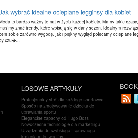
Jak wybrać idealne ocieplane legginsy dla kobiet
Moda to bardzo ważny temat w życiu każdej kobiety. Mamy takie czas
musimy znać trendy, które wpisują się w dany sezon. Idealnym rozwiąza
ceni sobie zarówno wygodę, jak i piękny wygląd polecamy ocieplane legg
by czu�...
BOOKM
LOSOWE ARTYKUŁY
Profesjonalny strój dla każdego sportowca
Sposób na zmotywowanie dziecka do
ch
uprawiania sportu
Eleganckie zapachy od Hugo Boss
Nowoczesne technologie dla marketingu
Urządzenia do szybkiego i sprawnego
krojenia m.in. wędliny