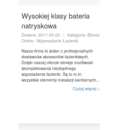
INNE AGENCJE
Wysokiej klasy bateria
WIGOR
natryskowa
IMPREZY INTEGRACYJNE
Dodane: 2017-05-23
::
Kategoria: Biznes
HOBBY
Online / Wyposażenie Łazienki
ZAJĘCIA SPORTOWE I REKREACYJNE
Nasza firma to jeden z profesjonalnych
dostawców akcesoriów łazienkiwych.
PRODUKCJA
Dzięki naszej ofercie istnieje możliwość
skompletowania niezbędnego
INFORMATYCZNE
wyposażenia łazienki. Są tu m.in.
wszystkie elementy instalacji sanitarnych...
RESTAURACJE, CATERING
Czytaj więcej »
FOTOGRAFIA
ADWOKACI, PORADY PRAWNE
SPRZĄTANIE, PORZĄDKOWANIE
SERWIS