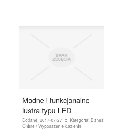
WYPOSAŻENIE WNĘTRZ
WYPOSAŻENIE ŁAZIENKI
ODZIEŻ
SPORT
ELEKTRONIKA, RTV, AGD
ART. DLA ZWIERZĄT
OGRÓD, ROŚLINY
CHEMIA
ART. SPOŻYWCZE
Modne i funkcjonalne
MATERIAŁY EKSPLOATACYJNE
lustra typu LED
INNE SKLEPY
Dodane: 2017-07-27
::
Kategoria: Biznes
Online / Wyposażenie Łazienki
SPRZĘT