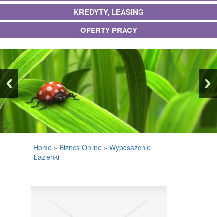
KREDYTY, LEASING
OFERTY PRACY
UBEZPIECZENIA
EKOLOGIA
BANKI, PRZELEWY, WALUTY, KANTORY
WYKOŃCZENIA
PROJEKTOWANIE
REMONTY, ELEKTRYK, HYDRAULIK
Home
»
Biznes Online
»
Wyposażenie
Łazienki
MATERIAŁY BUDOWLANE
POSIADŁOŚĆ
DRZWI I OKNA
KLIMATYZACJA I WENTYLACJA