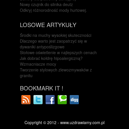
Nowy czujnik do silnika deutz
Odkryj różnorodność mody hurtowej.
LOSOWE ARTYKUŁY
Środki na muchy wysokiej skuteczności
Dlaczego warto jest zaopatrzyć się w
dywaniki antypoślizgowe
Stołowe oświetlenie w najlepszych cenach
Jak dobrać kołdrę hipoalergiczną?
Wzmacniacze mocy
Tworzenie stylowych zlewozmywaków z
granitu
BOOKMARK IT !
Copyright © 2012 - www.uzdrawiamy.com.pl