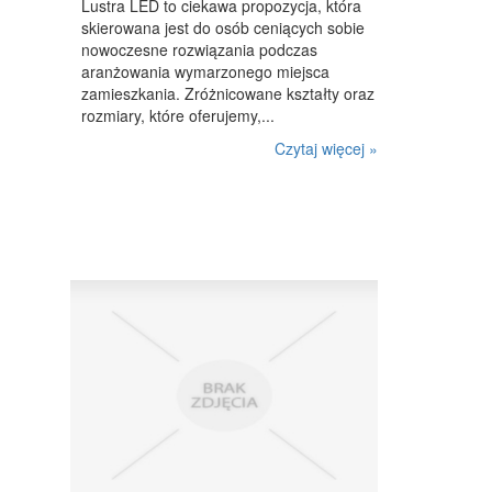
Lustra LED to ciekawa propozycja, która
MASZYNY
skierowana jest do osób ceniących sobie
nowoczesne rozwiązania podczas
NARZĘDZIA
aranżowania wymarzonego miejsca
PRZEMYSŁ METALOWY
zamieszkania. Zróżnicowane kształty oraz
rozmiary, które oferujemy,...
PRZEWÓZ
Czytaj więcej »
TRANSPORT
CZĘŚCI SAMOCHODOWE
WYNAJEM
USŁUGI MOTORYZACYJNE
SALONY, KOMISY
PUBLIC RELATIONS
AGENCJE REKLAMOWE
MATERIAŁY REKLAMOWE