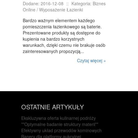
Dodane: 2016-12-08
::
Kategoria: Biznes
Online / Wyposażenie Łazienki
Bardzo ważnym elementem każdego
pomieszczenia łazienkowego są baterie.
Prezentowane produkty są dostępne do
kupienia na bardzo korzystnych
warunkach, dzięki czemu nie brakuje osób
zainteresowanych propozycją...
Czytaj więcej »
OSTATNIE ARTYKUŁY
Ekskluzywna oferta kulinarnej podróży
**Optymalne badanie struktury materii**
Efektywny układ przewodów kominowych
Banery dla platformy aukcyjnej