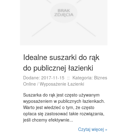
NIERUCHOMOŚCI, DZIAŁKI
DOMY, MIESZKANIA
WYKSZTAŁCENIE
PLACÓWKI EDUKACYJNE
Idealne suszarki do rąk
KURSY JĘZYKOWE
do publicznej łazienki
KURSY I SZKOLENIA
Dodane: 2017-11-15
::
Kategoria: Biznes
TŁUMACZENIA
Online / Wyposażenie Łazienki
BIZNES ONLINE
Suszarka do rąk jest często używanym
wyposażeniem w publicznych łazienkach.
BIŻUTERIA
Warto jest wiedzieć o tym, że często
opłaca się zastosować takie rozwiązania,
DLA DZIECI
jeśli chcemy efektywnie...
MEBLE
Czytaj więcej »