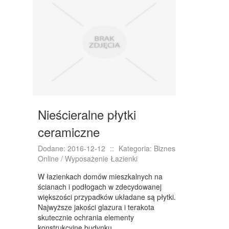
OPIEKA
INNE USŁUGI
KURIER, PRZESYŁKI
WYCIECZKI
HOTELE I NOCLEGI
PODRÓŻE
Nieścieralne płytki
ceramiczne
ZDROWIE
Dodane: 2016-12-12
::
Kategoria: Biznes
DIETETYKA, ODCHUDZANIE
Online / Wyposażenie Łazienki
KOSMETYKI
W łazienkach domów mieszkalnych na
ścianach i podłogach w zdecydowanej
LECZENIE
większości przypadków układane są płytki.
Najwyższe jakości glazura i terakota
SALONY KOSMETYCZNE
skutecznie ochrania elementy
SPRZĘT MEDYCZNY
konstrukcyjne budynku...