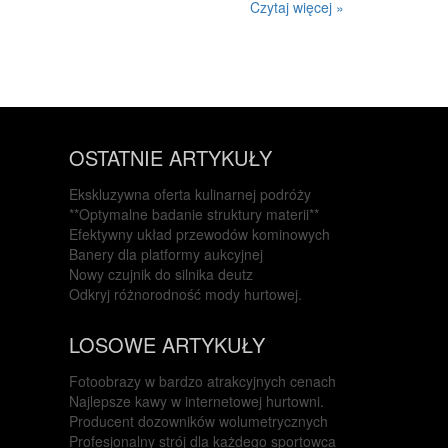
Czytaj więcej »
OSTATNIE ARTYKUŁY
Ekskluzywna oferta kulinarnej podróży
**Optymalne badanie struktury materii**
Efektywny układ przewodów kominowych
Banery dla platformy aukcyjnej
Nowy czujnik do silnika deutz
Odkryj różnorodność mody hurtowej.
LOSOWE ARTYKUŁY
Fotoobrazy w bardzo atrakcyjnych cenach
Najlepsze kawy w internetowej hurtowni.
Producent dozowników wolumetrycznych
Profesjonalny strój dla każdego sportowca