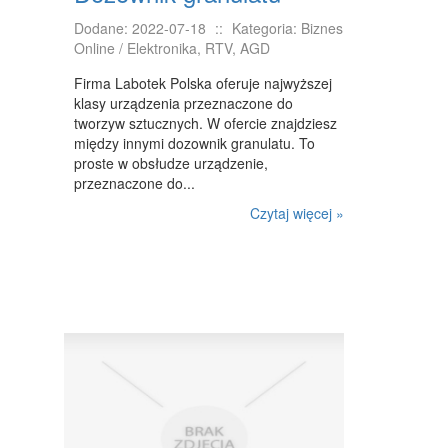
Dodane: 2022-07-18
::
Kategoria: Biznes
NIERUCHOMOŚCI, DZIAŁKI
Online / Elektronika, RTV, AGD
DOMY, MIESZKANIA
Firma Labotek Polska oferuje najwyższej
klasy urządzenia przeznaczone do
WYKSZTAŁCENIE
tworzyw sztucznych. W ofercie znajdziesz
między innymi dozownik granulatu. To
PLACÓWKI EDUKACYJNE
proste w obsłudze urządzenie,
przeznaczone do...
KURSY JĘZYKOWE
Czytaj więcej »
KURSY I SZKOLENIA
TŁUMACZENIA
BIZNES ONLINE
BIŻUTERIA
DLA DZIECI
MEBLE