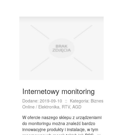
MASZYNY
NARZĘDZIA
PRZEMYSŁ METALOWY
PRZEWÓZ
TRANSPORT
CZĘŚCI SAMOCHODOWE
WYNAJEM
USŁUGI MOTORYZACYJNE
Internetowy monitoring
SALONY, KOMISY
Dodane: 2019-09-10
::
Kategoria: Biznes
PUBLIC RELATIONS
Online / Elektronika, RTV, AGD
W ofercie naszego sklepu z urządzeniami
AGENCJE REKLAMOWE
do monitoringu można znaleźć bardzo
MATERIAŁY REKLAMOWE
innowacyjne produkty i instalacje, w tym