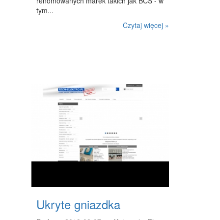
renomowanych marek takich jak BCS - w
INNE AGENCJE
tym...
Czytaj więcej »
WIGOR
IMPREZY INTEGRACYJNE
HOBBY
ZAJĘCIA SPORTOWE I REKREACYJNE
PRODUKCJA
INFORMATYCZNE
RESTAURACJE, CATERING
FOTOGRAFIA
ADWOKACI, PORADY PRAWNE
SPRZĄTANIE, PORZĄDKOWANIE
Ukryte gniazdka
SERWIS