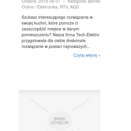
Dodane: 2019-08-07
::
Kategoria: Biznes
Online / Elektronika, RTV, AGD
OPIEKA
Szukasz interesującego rozwiązania w
INNE USŁUGI
swojej kuchni, które pomoże ci
zaoszczędzić miejsce w danym
KURIER, PRZESYŁKI
pomieszczeniu? Nasza firma Tech-Elektro
przygotowała dla ciebie doskonałe
WYCIECZKI
rozwiązanie w postaci najnowszych...
HOTELE I NOCLEGI
Czytaj więcej »
PODRÓŻE
ZDROWIE
DIETETYKA, ODCHUDZANIE
KOSMETYKI
LECZENIE
SALONY KOSMETYCZNE
SPRZĘT MEDYCZNY