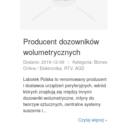
WYPOSAŻENIE WNĘTRZ
WYPOSAŻENIE ŁAZIENKI
ODZIEŻ
SPORT
Producent dozowników
ELEKTRONIKA, RTV, AGD
wolumetrycznych
ART. DLA ZWIERZĄT
Dodane: 2019-12-09
::
Kategoria: Biznes
Online / Elektronika, RTV, AGD
OGRÓD, ROŚLINY
Labotek Polska to renomowany producent
CHEMIA
i dostawca urządzeń peryferyjnych, wśród
których znajdują się między innymi
ART. SPOŻYWCZE
dozowniki wolumetryczne, młyny do
tworzyw sztucznych, centralne systemy
MATERIAŁY EKSPLOATACYJNE
suszenia i...
INNE SKLEPY
Czytaj więcej »
SPRZĘT