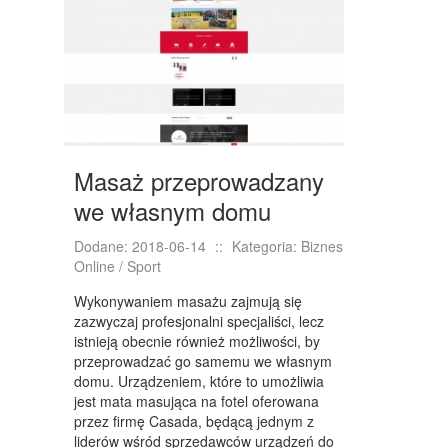
NIERUCHOMOŚCI, DZIAŁKI
DOMY, MIESZKANIA
WYKSZTAŁCENIE
PLACÓWKI EDUKACYJNE
Masaż przeprowadzany
KURSY JĘZYKOWE
we własnym domu
KURSY I SZKOLENIA
Dodane: 2018-06-14
::
Kategoria: Biznes
TŁUMACZENIA
Online / Sport
BIZNES ONLINE
Wykonywaniem masażu zajmują się
zazwyczaj profesjonalni specjaliści, lecz
BIŻUTERIA
istnieją obecnie również możliwości, by
przeprowadzać go samemu we własnym
DLA DZIECI
domu. Urządzeniem, które to umożliwia
jest mata masująca na fotel oferowana
MEBLE
przez firmę Casada, będącą jednym z
liderów wśród sprzedawców urządzeń do