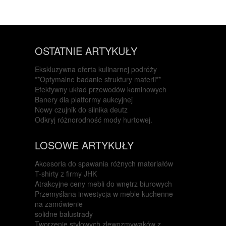
OSTATNIE ARTYKUŁY
Ekskluzywna oferta kulinarnej podróży
**Optymalne badanie struktury materii**
Efektywny układ przewodów kominowych
Banery dla platformy aukcyjnej
Nowy czujnik do silnika deutz
Odkryj różnorodność mody hurtowej.
LOSOWE ARTYKUŁY
Akcesoria do spawania różnych materiałów
T-shirty z firmy JHK
Atrakcyjne ceny mebli do wnętrz biurowych
Przemyślana inwestycja w meble kuchenne
na zamówienie
solidne balustrady
Tworzenie stylowych zlewozmywaków z