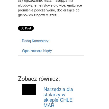
czy ogrzewanie. Mata masująca ma
MASZYNY
wbudowane nefrytowe głowice, emitujące
promienie podczerwone, docierające do
NARZĘDZIA
głębokich złogów tłuszczu.
PRZEMYSŁ METALOWY
PRZEWÓZ
TRANSPORT
Dodaj Komentarz
CZĘŚCI SAMOCHODOWE
Wpis zawiera błędy
WYNAJEM
USŁUGI MOTORYZACYJNE
SALONY, KOMISY
Zobacz również:
PUBLIC RELATIONS
Narzędzia dla
stolarzy w
AGENCJE REKLAMOWE
sklepie CHLE
MAR
MATERIAŁY REKLAMOWE