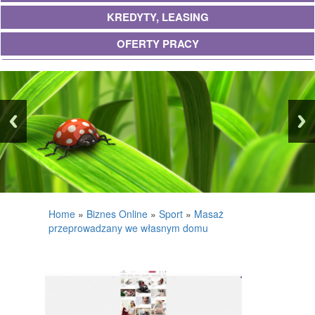
KREDYTY, LEASING
OFERTY PRACY
UBEZPIECZENIA
EKOLOGIA
BANKI, PRZELEWY, WALUTY, KANTORY
WYKOŃCZENIA
PROJEKTOWANIE
REMONTY, ELEKTRYK, HYDRAULIK
Home
»
Biznes Online
»
Sport
»
Masaż
przeprowadzany we własnym domu
MATERIAŁY BUDOWLANE
POSIADŁOŚĆ
DRZWI I OKNA
KLIMATYZACJA I WENTYLACJA