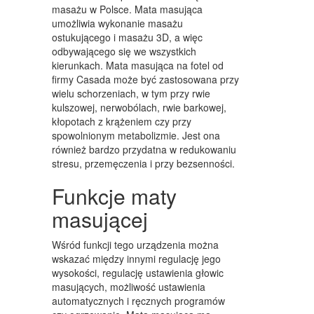
WYPOSAŻENIE WNĘTRZ
masażu w Polsce. Mata masująca
umożliwia wykonanie masażu
WYPOSAŻENIE ŁAZIENKI
ostukującego i masażu 3D, a więc
odbywającego się we wszystkich
ODZIEŻ
kierunkach. Mata masująca na fotel od
firmy Casada może być zastosowana przy
SPORT
wielu schorzeniach, w tym przy rwie
kulszowej, nerwobólach, rwie barkowej,
ELEKTRONIKA, RTV, AGD
kłopotach z krążeniem czy przy
ART. DLA ZWIERZĄT
spowolnionym metabolizmie. Jest ona
również bardzo przydatna w redukowaniu
OGRÓD, ROŚLINY
stresu, przemęczenia i przy bezsenności.
CHEMIA
Funkcje maty
masującej
ART. SPOŻYWCZE
MATERIAŁY EKSPLOATACYJNE
Wśród funkcji tego urządzenia można
wskazać między innymi regulację jego
INNE SKLEPY
wysokości, regulację ustawienia głowic
masujących, możliwość ustawienia
SPRZĘT
automatycznych i ręcznych programów