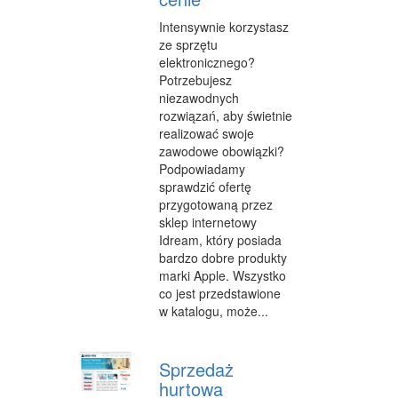
OPIEKA
Intensywnie korzystasz
ze sprzętu
INNE USŁUGI
elektronicznego?
Potrzebujesz
KURIER, PRZESYŁKI
niezawodnych
rozwiązań, aby świetnie
WYCIECZKI
realizować swoje
zawodowe obowiązki?
HOTELE I NOCLEGI
Podpowiadamy
sprawdzić ofertę
PODRÓŻE
przygotowaną przez
sklep internetowy
ZDROWIE
Idream, który posiada
bardzo dobre produkty
DIETETYKA, ODCHUDZANIE
marki Apple. Wszystko
KOSMETYKI
co jest przedstawione
w katalogu, może...
LECZENIE
SALONY KOSMETYCZNE
Sprzedaż
hurtowa
SPRZĘT MEDYCZNY