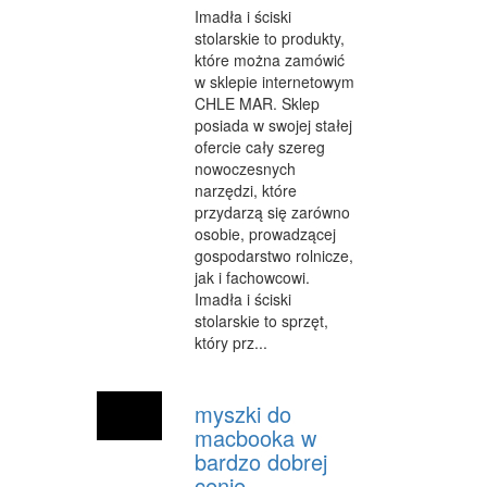
Imadła i ściski
INNE AGENCJE
stolarskie to produkty,
które można zamówić
WIGOR
w sklepie internetowym
IMPREZY INTEGRACYJNE
CHLE MAR. Sklep
posiada w swojej stałej
HOBBY
ofercie cały szereg
nowoczesnych
ZAJĘCIA SPORTOWE I REKREACYJNE
narzędzi, które
przydarzą się zarówno
PRODUKCJA
osobie, prowadzącej
gospodarstwo rolnicze,
INFORMATYCZNE
jak i fachowcowi.
Imadła i ściski
RESTAURACJE, CATERING
stolarskie to sprzęt,
który prz...
FOTOGRAFIA
ADWOKACI, PORADY PRAWNE
myszki do
SPRZĄTANIE, PORZĄDKOWANIE
macbooka w
bardzo dobrej
SERWIS
cenie