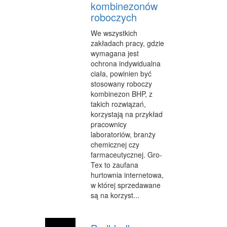
kombinezonów
roboczych
WEB
We wszystkich
OPROGRAMOWANIE
zakładach pracy, gdzie
wymagana jest
KONTAKT
ochrona indywidualna
ciała, powinien być
stosowany roboczy
kombinezon BHP, z
takich rozwiązań,
korzystają na przykład
pracownicy
laboratoriów, branży
chemicznej czy
farmaceutycznej. Gro-
Tex to zaufana
hurtownia internetowa,
w której sprzedawane
są na korzyst...