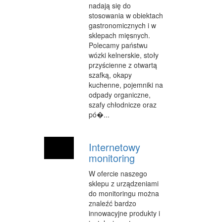
nadają się do
SALONY KOSMETYCZNE
stosowania w obiektach
gastronomicznych i w
SPRZĘT MEDYCZNY
sklepach mięsnych.
WEB
Polecamy państwu
wózki kelnerskie, stoły
OPROGRAMOWANIE
przyścienne z otwartą
szafką, okapy
KONTAKT
kuchenne, pojemniki na
odpady organiczne,
szafy chłodnicze oraz
pó�...
Internetowy
monitoring
W ofercie naszego
sklepu z urządzeniami
do monitoringu można
znaleźć bardzo
innowacyjne produkty i