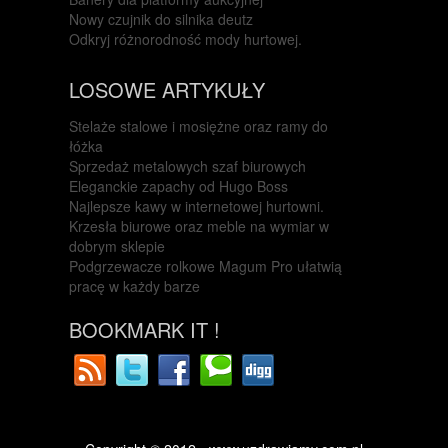
Nowy czujnik do silnika deutz
Odkryj różnorodność mody hurtowej.
LOSOWE ARTYKUŁY
Stelaże stalowe i mosiężne oraz ramy do
łóżka
Sprzedaż metalowych szaf biurowych
Eleganckie zapachy od Hugo Boss
Najlepsze kawy w internetowej hurtowni.
Krzesła biurowe oraz meble na wymiar w
dobrym sklepie
Podgrzewacze rolkowe Magum Pro ułatwią
pracę w każdy barze
BOOKMARK IT !