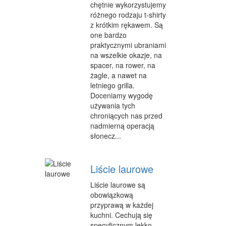
chętnie wykorzystujemy
różnego rodzaju t-shirty
MATERIAŁY REKLAMOWE
z krótkim rękawem. Są
one bardzo
INNE AGENCJE
praktycznymi ubraniami
na wszelkie okazje, na
WIGOR
spacer, na rower, na
żagle, a nawet na
IMPREZY INTEGRACYJNE
letniego grilla.
HOBBY
Doceniamy wygodę
używania tych
ZAJĘCIA SPORTOWE I REKREACYJNE
chroniących nas przed
nadmierną operacją
PRODUKCJA
słonecz...
INFORMATYCZNE
Liście laurowe
RESTAURACJE, CATERING
Liście laurowe są
FOTOGRAFIA
obowiązkową
przyprawą w każdej
ADWOKACI, PORADY PRAWNE
kuchni. Cechują się
specyficznym lekko