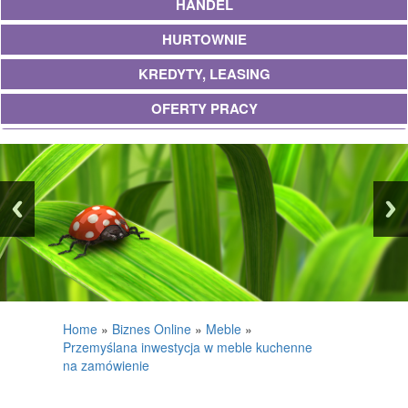
HANDEL
HURTOWNIE
KREDYTY, LEASING
OFERTY PRACY
UBEZPIECZENIA
EKOLOGIA
BANKI, PRZELEWY, WALUTY, KANTORY
WYKOŃCZENIA
PROJEKTOWANIE
REMONTY, ELEKTRYK, HYDRAULIK
Home
»
Biznes Online
»
Meble
»
Przemyślana inwestycja w meble kuchenne
MATERIAŁY BUDOWLANE
na zamówienie
POSIADŁOŚĆ