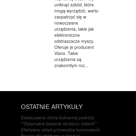
uniknąć szkód, które
mogą wyrządzić, warto
zaopatrzyć się w
nowoczesne
urządzenia, takie jak
elektroniczne
odstraszacze myszy.
Oferuje je producent
Viano. Takie
urządzenia są
znakomitym roz...
OSTATNIE ARTYKUŁY
Ekskluzywna oferta kulinarnej podróży
**Optymalne badanie struktury materii**
Efektywny układ przewodów kominowych
Banery dla platformy aukcyjnej