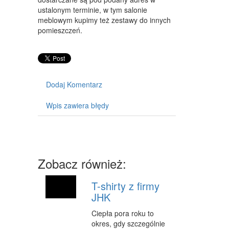
ustalonym terminie, w tym salonie
SPRZĘT
meblowym kupimy też zestawy do innych
pomieszczeń.
MASZYNY
NARZĘDZIA
PRZEMYSŁ METALOWY
Dodaj Komentarz
PRZEWÓZ
Wpis zawiera błędy
TRANSPORT
CZĘŚCI SAMOCHODOWE
WYNAJEM
Zobacz również:
USŁUGI MOTORYZACYJNE
T-shirty z firmy
SALONY, KOMISY
JHK
PUBLIC RELATIONS
Ciepła pora roku to
okres, gdy szczególnie
AGENCJE REKLAMOWE