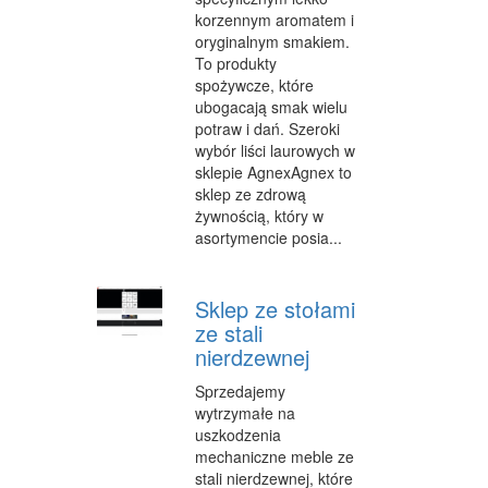
SPRZĄTANIE, PORZĄDKOWANIE
korzennym aromatem i
oryginalnym smakiem.
SERWIS
To produkty
spożywcze, które
OPIEKA
ubogacają smak wielu
potraw i dań. Szeroki
INNE USŁUGI
wybór liści laurowych w
sklepie AgnexAgnex to
KURIER, PRZESYŁKI
sklep ze zdrową
WYCIECZKI
żywnością, który w
asortymencie posia...
HOTELE I NOCLEGI
PODRÓŻE
Sklep ze stołami
ze stali
ZDROWIE
nierdzewnej
DIETETYKA, ODCHUDZANIE
Sprzedajemy
wytrzymałe na
KOSMETYKI
uszkodzenia
mechaniczne meble ze
LECZENIE
stali nierdzewnej, które