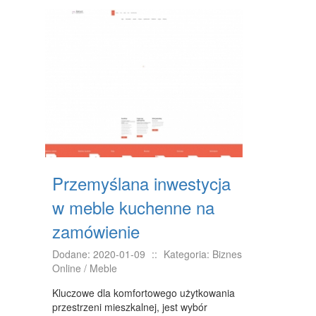
DRZWI I OKNA
KLIMATYZACJA I WENTYLACJA
NIERUCHOMOŚCI, DZIAŁKI
DOMY, MIESZKANIA
WYKSZTAŁCENIE
PLACÓWKI EDUKACYJNE
KURSY JĘZYKOWE
Przemyślana inwestycja
KURSY I SZKOLENIA
w meble kuchenne na
TŁUMACZENIA
zamówienie
BIZNES ONLINE
Dodane: 2020-01-09
::
Kategoria: Biznes
Online / Meble
BIŻUTERIA
Kluczowe dla komfortowego użytkowania
DLA DZIECI
przestrzeni mieszkalnej, jest wybór