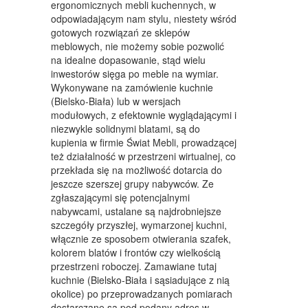
ergonomicznych mebli kuchennych, w
MEBLE
odpowiadającym nam stylu, niestety wśród
gotowych rozwiązań ze sklepów
WYPOSAŻENIE WNĘTRZ
meblowych, nie możemy sobie pozwolić
na idealne dopasowanie, stąd wielu
WYPOSAŻENIE ŁAZIENKI
inwestorów sięga po meble na wymiar.
Wykonywane na zamówienie kuchnie
ODZIEŻ
(Bielsko-Biała) lub w wersjach
modułowych, z efektownie wyglądającymi i
SPORT
niezwykle solidnymi blatami, są do
kupienia w firmie Świat Mebli, prowadzącej
ELEKTRONIKA, RTV, AGD
też działalność w przestrzeni wirtualnej, co
przekłada się na możliwość dotarcia do
ART. DLA ZWIERZĄT
jeszcze szerszej grupy nabywców. Ze
OGRÓD, ROŚLINY
zgłaszającymi się potencjalnymi
nabywcami, ustalane są najdrobniejsze
CHEMIA
szczegóły przyszłej, wymarzonej kuchni,
włącznie ze sposobem otwierania szafek,
ART. SPOŻYWCZE
kolorem blatów i frontów czy wielkością
przestrzeni roboczej. Zamawiane tutaj
MATERIAŁY EKSPLOATACYJNE
kuchnie (Bielsko-Biała i sąsiadujące z nią
okolice) po przeprowadzanych pomiarach
INNE SKLEPY
dostarczane są pod podany adres w