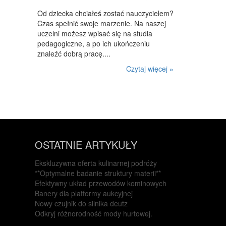
INNE AGENCJE
Od dziecka chciałeś zostać nauczycielem?
Czas spełnić swoje marzenie. Na naszej
WIGOR
uczelni możesz wpisać się na studia
pedagogiczne, a po ich ukończeniu
IMPREZY INTEGRACYJNE
znaleźć dobrą pracę....
HOBBY
Czytaj więcej »
ZAJĘCIA SPORTOWE I REKREACYJNE
PRODUKCJA
INFORMATYCZNE
OSTATNIE ARTYKUŁY
RESTAURACJE, CATERING
FOTOGRAFIA
Ekskluzywna oferta kulinarnej podróży
**Optymalne badanie struktury materii**
ADWOKACI, PORADY PRAWNE
Efektywny układ przewodów kominowych
Banery dla platformy aukcyjnej
SPRZĄTANIE, PORZĄDKOWANIE
Nowy czujnik do silnika deutz
Odkryj różnorodność mody hurtowej.
SERWIS