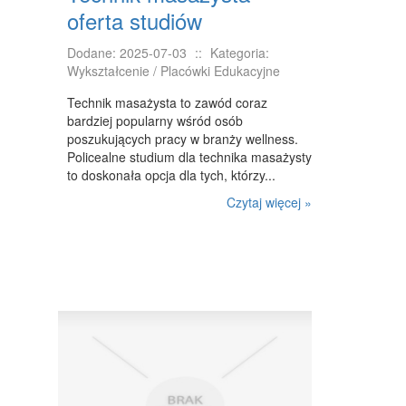
oferta studiów
NIERUCHOMOŚCI, DZIAŁKI
Dodane: 2025-07-03
::
Kategoria:
DOMY, MIESZKANIA
Wykształcenie / Placówki Edukacyjne
WYKSZTAŁCENIE
Technik masażysta to zawód coraz
bardziej popularny wśród osób
PLACÓWKI EDUKACYJNE
poszukujących pracy w branży wellness.
Policealne studium dla technika masażysty
KURSY JĘZYKOWE
to doskonała opcja dla tych, którzy...
KURSY I SZKOLENIA
Czytaj więcej »
TŁUMACZENIA
BIZNES ONLINE
BIŻUTERIA
DLA DZIECI
MEBLE