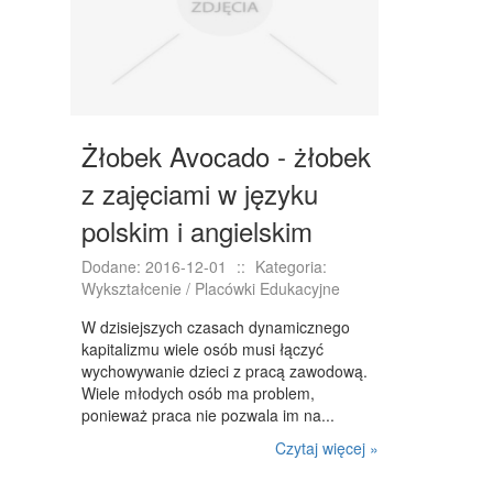
WYPOSAŻENIE WNĘTRZ
WYPOSAŻENIE ŁAZIENKI
ODZIEŻ
SPORT
Żłobek Avocado - żłobek
ELEKTRONIKA, RTV, AGD
z zajęciami w języku
ART. DLA ZWIERZĄT
polskim i angielskim
OGRÓD, ROŚLINY
Dodane: 2016-12-01
::
Kategoria:
Wykształcenie / Placówki Edukacyjne
CHEMIA
W dzisiejszych czasach dynamicznego
ART. SPOŻYWCZE
kapitalizmu wiele osób musi łączyć
wychowywanie dzieci z pracą zawodową.
MATERIAŁY EKSPLOATACYJNE
Wiele młodych osób ma problem,
ponieważ praca nie pozwala im na...
INNE SKLEPY
Czytaj więcej »
SPRZĘT