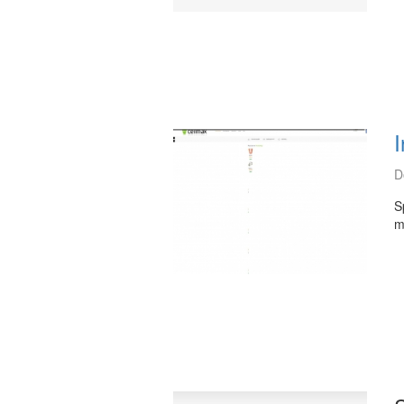
I
D
S
m