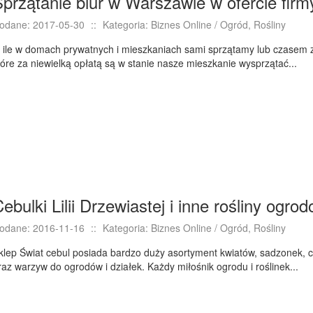
przątanie biur w Warszawie w ofercie firm
odane: 2017-05-30
::
Kategoria: Biznes Online / Ogród, Rośliny
 ile w domach prywatnych i mieszkaniach sami sprzątamy lub czasem 
tóre za niewielką opłatą są w stanie nasze mieszkanie wysprzątać...
ebulki Lilii Drzewiastej i inne rośliny ogro
odane: 2016-11-16
::
Kategoria: Biznes Online / Ogród, Rośliny
klep Świat cebul posiada bardzo duży asortyment kwiatów, sadzonek, ce
raz warzyw do ogrodów i działek. Każdy miłośnik ogrodu i roślinek...