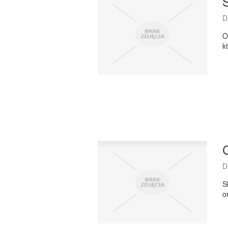
S
D
O
k
C
D
S
o