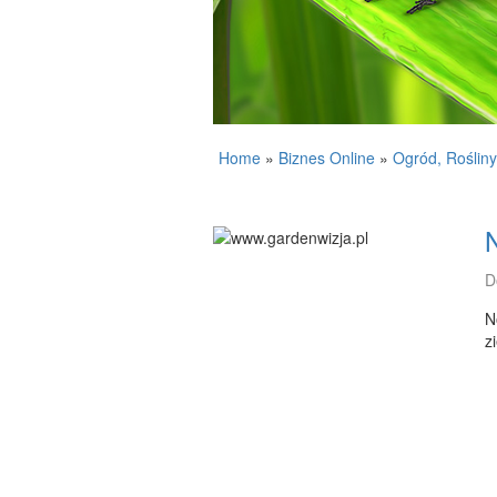
Home
»
Biznes Online
»
Ogród, Rośliny
D
N
z