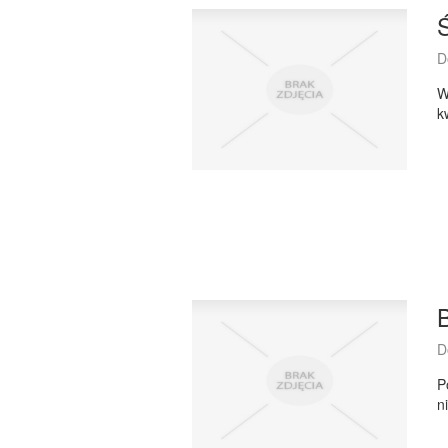
D
W
k
D
P
n