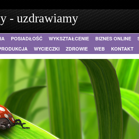
ny - uzdrawiamy
IA
POSIADŁOŚĆ
WYKSZTAŁCENIE
BIZNES ONLINE
PRODUKCJA
WYCIECZKI
ZDROWIE
WEB
KONTAKT