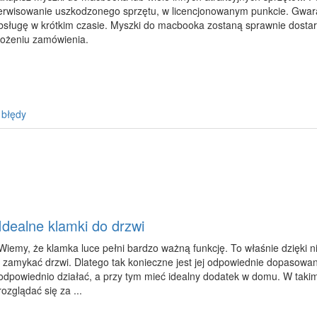
erwisowanie uszkodzonego sprzętu, w licencjonowanym punkcie. Gwaran
bsługę w krótkim czasie. Myszki do macbooka zostaną sprawnie dost
łożeniu zamówienia.
 błędy
Idealne klamki do drzwi
Wiemy, że klamka luce pełni bardzo ważną funkcję. To właśnie dzięki 
i zamykać drzwi. Dlatego tak konieczne jest jej odpowiednie dopasowan
odpowiednio działać, a przy tym mieć idealny dodatek w domu. W taki
rozglądać się za ...