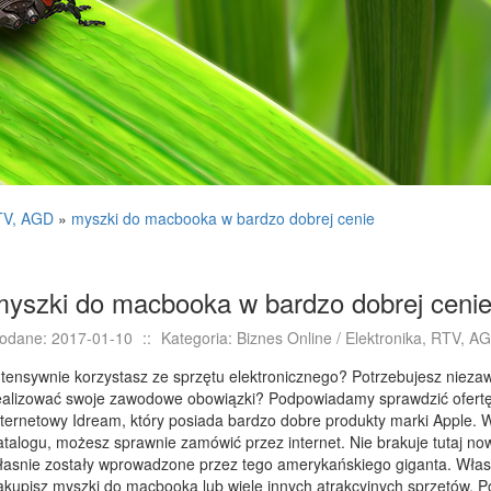
RTV, AGD
»
myszki do macbooka w bardzo dobrej cenie
myszki do macbooka w bardzo dobrej ceni
odane: 2017-01-10
::
Kategoria: Biznes Online / Elektronika, RTV, A
ntensywnie korzystasz ze sprzętu elektronicznego? Potrzebujesz nieza
ealizować swoje zawodowe obowiązki? Podpowiadamy sprawdzić ofertę
nternetowy Idream, który posiada bardzo dobre produkty marki Apple. 
atalogu, możesz sprawnie zamówić przez internet. Nie brakuje tutaj n
łasnie zostały wprowadzone przez tego amerykańskiego giganta. Własn
akupisz myszki do macbooka lub wiele innych atrakcyjnych sprzętów. Po