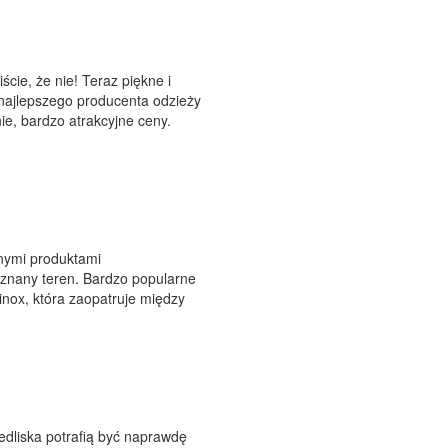
cie, że nie! Teraz piękne i
 najlepszego producenta odzieży
e, bardzo atrakcyjne ceny.
nymi produktami
eznany teren. Bardzo popularne
rinox, która zaopatruje między
iedliska potrafią być naprawdę