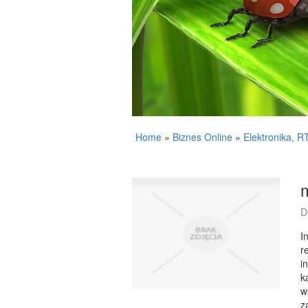
Home
»
Biznes Online
»
Elektronika, 
D
I
r
i
k
w
z