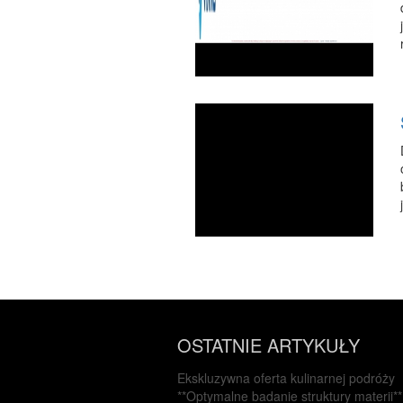
OSTATNIE ARTYKUŁY
Ekskluzywna oferta kulinarnej podróży
**Optymalne badanie struktury materii**