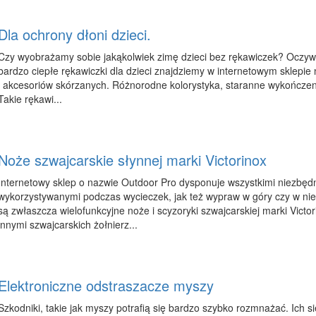
Dla ochrony dłoni dzieci.
Czy wyobrażamy sobie jakąkolwiek zimę dzieci bez rękawiczek? Oczywiś
bardzo ciepłe rękawiczki dla dzieci znajdziemy w internetowym sklepie
i akcesoriów skórzanych. Różnorodne kolorystyka, staranne wykończeni
Takie rękawi...
Noże szwajcarskie słynnej marki Victorinox
Internetowy sklep o nazwie Outdoor Pro dysponuje wszystkimi niezbęd
wykorzystywanymi podczas wycieczek, jak też wypraw w góry czy w ni
są zwłaszcza wielofunkcyjne noże i scyzoryki szwajcarskiej marki Victo
innymi szwajcarskich żołnierz...
Elektroniczne odstraszacze myszy
Szkodniki, takie jak myszy potrafią się bardzo szybko rozmnażać. Ich s