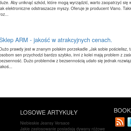
duże. Aby uniknąć szkód, które mogą wyrządzić, warto zaopatrzyć się 
jak elektroniczne odstraszacze myszy. Oferuje je producent Viano. Ta
roz...
Sklep ARM - jakość w atrakcyjnych cenach.
Dużo prawdy jest w znanym polskim porzekadle „Jak sobie pościelisz, 
osobom sen przychodzi bardzo szybko, inni z kolei mają problem z zaśn
bezsenność. Dużo problemów z bezsennością udało się jednak rozwiąz
jakoś...
BOOKM
LOSOWE ARTYKUŁY
Niebieskie Jeansy Versace
Jakie zastosowanie posiadają dywany różowe