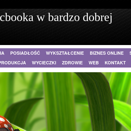
cbooka w bardzo dobrej
IA
POSIADŁOŚĆ
WYKSZTAŁCENIE
BIZNES ONLINE
PRODUKCJA
WYCIECZKI
ZDROWIE
WEB
KONTAKT