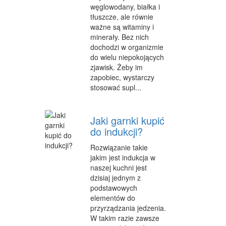
węglowodany, białka i
INNE AGENCJE
tłuszcze, ale równie
ważne są witaminy i
WIGOR
minerały. Bez nich
dochodzi w organizmie
IMPREZY INTEGRACYJNE
do wielu niepokojących
HOBBY
zjawisk. Żeby im
zapobiec, wystarczy
ZAJĘCIA SPORTOWE I REKREACYJNE
stosować supl...
PRODUKCJA
Jaki garnki kupić
INFORMATYCZNE
do indukcji?
RESTAURACJE, CATERING
Rozwiązanie takie
jakim jest indukcja w
FOTOGRAFIA
naszej kuchni jest
dzisiaj jednym z
ADWOKACI, PORADY PRAWNE
podstawowych
elementów do
SPRZĄTANIE, PORZĄDKOWANIE
przyrządzania jedzenia.
W takim razie zawsze
SERWIS