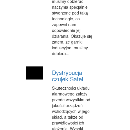
musimy dobierać
naczynia specjalnie
OPIEKA
stworzone pod taką
INNE USŁUGI
technologię, co
zapewni nam
KURIER, PRZESYŁKI
odpowiednie jej
działania. Okazuje się
WYCIECZKI
zatem, ze garnki
indukcyjne, musimy
HOTELE I NOCLEGI
dobiera...
PODRÓŻE
Dystrybucja
ZDROWIE
czujek Satel
DIETETYKA, ODCHUDZANIE
Skuteczności układu
alarmowego zależy
KOSMETYKI
przede wszystkim od
jakości urządzeń
LECZENIE
wchodzących w jego
skład, a także od
SALONY KOSMETYCZNE
prawidłowości ich
ułożenia. Wysoki
SPRZĘT MEDYCZNY