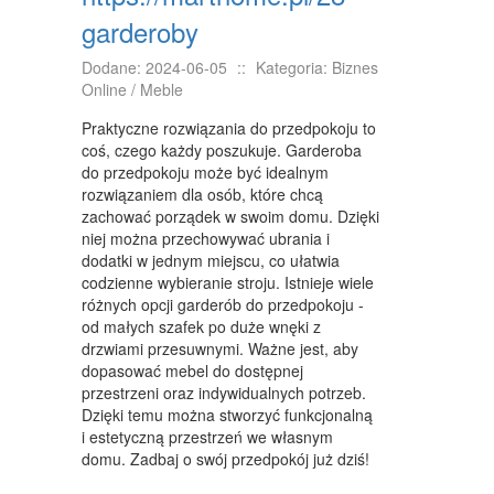
garderoby
NIERUCHOMOŚCI, DZIAŁKI
Dodane: 2024-06-05
::
Kategoria: Biznes
DOMY, MIESZKANIA
Online / Meble
WYKSZTAŁCENIE
Praktyczne rozwiązania do przedpokoju to
coś, czego każdy poszukuje. Garderoba
PLACÓWKI EDUKACYJNE
do przedpokoju może być idealnym
rozwiązaniem dla osób, które chcą
KURSY JĘZYKOWE
zachować porządek w swoim domu. Dzięki
niej można przechowywać ubrania i
KURSY I SZKOLENIA
dodatki w jednym miejscu, co ułatwia
codzienne wybieranie stroju. Istnieje wiele
TŁUMACZENIA
różnych opcji garderób do przedpokoju -
od małych szafek po duże wnęki z
BIZNES ONLINE
drzwiami przesuwnymi. Ważne jest, aby
BIŻUTERIA
dopasować mebel do dostępnej
przestrzeni oraz indywidualnych potrzeb.
DLA DZIECI
Dzięki temu można stworzyć funkcjonalną
i estetyczną przestrzeń we własnym
MEBLE
domu. Zadbaj o swój przedpokój już dziś!