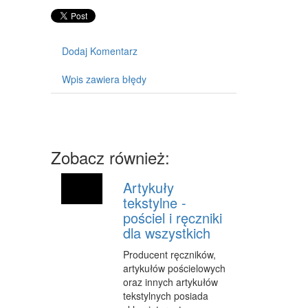
WYPOSAŻENIE WNĘTRZ
WYPOSAŻENIE ŁAZIENKI
Dodaj Komentarz
ODZIEŻ
Wpis zawiera błędy
SPORT
ELEKTRONIKA, RTV, AGD
ART. DLA ZWIERZĄT
Zobacz również:
OGRÓD, ROŚLINY
CHEMIA
Artykuły
tekstylne -
ART. SPOŻYWCZE
pościel i ręczniki
dla wszystkich
MATERIAŁY EKSPLOATACYJNE
Producent ręczników,
INNE SKLEPY
artykułów pościelowych
oraz innych artykułów
SPRZĘT
tekstylnych posiada