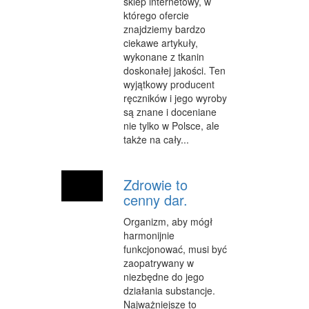
sklep internetowy, w
MASZYNY
którego ofercie
znajdziemy bardzo
NARZĘDZIA
ciekawe artykuły,
wykonane z tkanin
PRZEMYSŁ METALOWY
doskonałej jakości. Ten
wyjątkowy producent
PRZEWÓZ
ręczników i jego wyroby
TRANSPORT
są znane i doceniane
nie tylko w Polsce, ale
CZĘŚCI SAMOCHODOWE
także na cały...
WYNAJEM
Zdrowie to
USŁUGI MOTORYZACYJNE
cenny dar.
SALONY, KOMISY
Organizm, aby mógł
harmonijnie
PUBLIC RELATIONS
funkcjonować, musi być
zaopatrywany w
AGENCJE REKLAMOWE
niezbędne do jego
działania substancje.
MATERIAŁY REKLAMOWE
Najważniejsze to