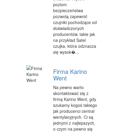
poziom
WEB
bezpieczeństwa
pozwolą zapewnić
OPROGRAMOWANIE
czujniki pochodzące od
doświadczonych
KONTAKT
producentów, takie jak
na przykład Satel
czujka, która odznacza
się wysok�...
Firma Karino
Went
Na pewno warto
skontaktować się z
firmą Karino Went, gdy
szukamy kogoś takiego
jak producenci central
wentylacyjnych. Ci są
jednymi z najlepszych,
o czym na pewno się