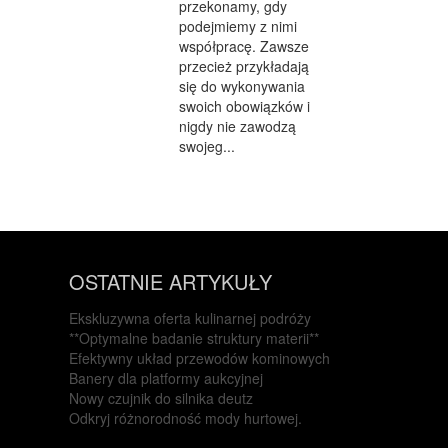
przekonamy, gdy
podejmiemy z nimi
współpracę. Zawsze
przecież przykładają
się do wykonywania
swoich obowiązków i
nigdy nie zawodzą
swojeg...
OSTATNIE ARTYKUŁY
Ekskluzywna oferta kulinarnej podróży
**Optymalne badanie struktury materii**
Efektywny układ przewodów kominowych
Banery dla platformy aukcyjnej
Nowy czujnik do silnika deutz
Odkryj różnorodność mody hurtowej.