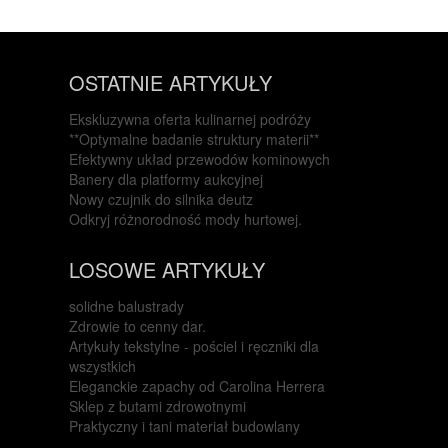
OSTATNIE ARTYKUŁY
Ekskluzywna oferta kulinarnej podróży
**Optymalne badanie struktury materii**
Efektywny układ przewodów kominowych
Banery dla platformy aukcyjnej
Nowy czujnik do silnika deutz
Odkryj różnorodność mody hurtowej.
LOSOWE ARTYKUŁY
solidne balustrady
Zdrowie to cenny dar.
Artykuły tekstylne - pościel i ręczniki dla
wszystkich
Eleganckie zapachy od Carolina Herrera
Sklep z butami zdrowotnymi
Praktyczny i tani materiał budowlany