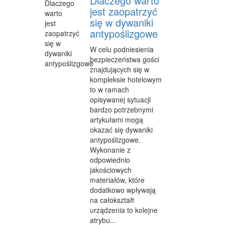
Dlaczego warto
INNE AGENCJE
jest zaopatrzyć
się w dywaniki
WIGOR
antypoślizgowe
IMPREZY INTEGRACYJNE
W celu podniesienia
bezpieczeństwa gości
HOBBY
znajdujących się w
kompleksie hotelowym
ZAJĘCIA SPORTOWE I REKREACYJNE
to w ramach
opisywanej sytuacji
PRODUKCJA
bardzo potrzebnymi
artykułami mogą
INFORMATYCZNE
okazać się dywaniki
antypoślizgowe.
RESTAURACJE, CATERING
Wykonanie z
odpowiednio
FOTOGRAFIA
jakościowych
materiałów, które
ADWOKACI, PORADY PRAWNE
dodatkowo wpływają
SPRZĄTANIE, PORZĄDKOWANIE
na całokształt
urządzenia to kolejne
SERWIS
atrybu...