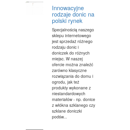
Innowacyjne
WEB
rodzaje donic na
polski rynek
OPROGRAMOWANIE
Specjalnością naszego
KONTAKT
sklepu internetowego
jest sprzedaż różnego
rodzaju donic i
doniczek do różnych
miejsc. W naszej
ofercie można znaleźć
zarówno klasyczne
rozwiązania do domu i
ogrodu, jak też
produkty wykonane z
niestandardowych
materiałów - np. donice
z włókna szklanego czy
szklane doniczki
podśw...