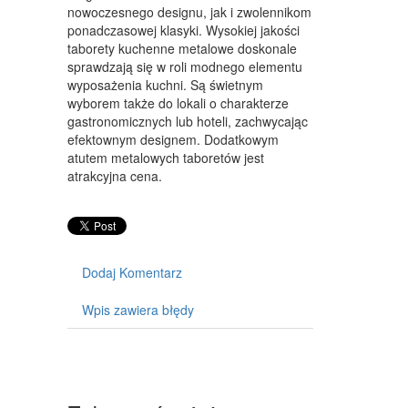
WYPOSAŻENIE WNĘTRZ
nowoczesnego designu, jak i zwolennikom
ponadczasowej klasyki. Wysokiej jakości
WYPOSAŻENIE ŁAZIENKI
taborety kuchenne metalowe doskonale
sprawdzają się w roli modnego elementu
ODZIEŻ
wyposażenia kuchni. Są świetnym
wyborem także do lokali o charakterze
SPORT
gastronomicznych lub hoteli, zachwycając
efektownym designem. Dodatkowym
ELEKTRONIKA, RTV, AGD
atutem metalowych taboretów jest
ART. DLA ZWIERZĄT
atrakcyjna cena.
OGRÓD, ROŚLINY
CHEMIA
Dodaj Komentarz
ART. SPOŻYWCZE
Wpis zawiera błędy
MATERIAŁY EKSPLOATACYJNE
INNE SKLEPY
SPRZĘT