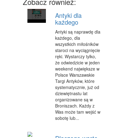
Zobacz również:
MASZYNY
Antyki dla
NARZĘDZIA
każdego
PRZEMYSŁ METALOWY
Antyki są naprawdę dla
każdego, dla
PRZEWÓZ
wszystkich miłośników
TRANSPORT
staroci na wyciągnięcie
ręki. Wystarczy tylko,
CZĘŚCI SAMOCHODOWE
że odwiedzicie w jeden
weekend największe w
WYNAJEM
Polsce Warszawskie
Targi Antyków, które
USŁUGI MOTORYZACYJNE
systematycznie, już od
dziewiętnastu lat
SALONY, KOMISY
organizowane są w
Broniszach. Każdy z
PUBLIC RELATIONS
Was może tam wejść w
sobotę lub...
AGENCJE REKLAMOWE
MATERIAŁY REKLAMOWE