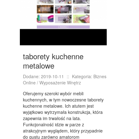
NIERUCHOMOŚCI, DZIAŁKI
DOMY, MIESZKANIA
WYKSZTAŁCENIE
PLACÓWKI EDUKACYJNE
taborety kuchenne
KURSY JĘZYKOWE
metalowe
KURSY I SZKOLENIA
Dodane: 2019-10-11
::
Kategoria: Biznes
TŁUMACZENIA
Online / Wyposażenie Wnętrz
BIZNES ONLINE
Oferujemy szeroki wybór mebli
kuchennych, w tym nowoczesne taborety
BIŻUTERIA
kuchenne metalowe. Ich atutem jest
wyjątkowo wytrzymała konstrukcja, która
DLA DZIECI
zapewnia im trwałość na lata.
Funkcjonalność idzie w parze z
MEBLE
atrakcyjnym wyglądem, który przypadnie
do gustu zarówno amatorom