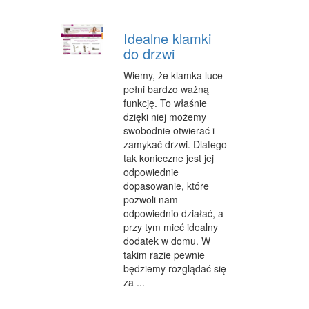
OPIEKA
Idealne klamki
INNE USŁUGI
do drzwi
KURIER, PRZESYŁKI
Wiemy, że klamka luce
pełni bardzo ważną
WYCIECZKI
funkcję. To właśnie
dzięki niej możemy
HOTELE I NOCLEGI
swobodnie otwierać i
zamykać drzwi. Dlatego
PODRÓŻE
tak konieczne jest jej
odpowiednie
ZDROWIE
dopasowanie, które
pozwoli nam
DIETETYKA, ODCHUDZANIE
odpowiednio działać, a
przy tym mieć idealny
KOSMETYKI
dodatek w domu. W
LECZENIE
takim razie pewnie
będziemy rozglądać się
SALONY KOSMETYCZNE
za ...
SPRZĘT MEDYCZNY