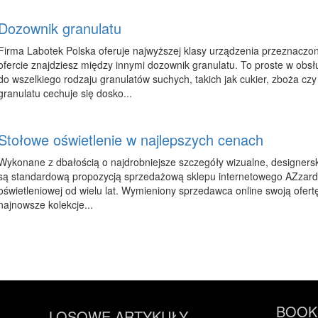
Dozownik granulatu
Firma Labotek Polska oferuje najwyższej klasy urządzenia przeznaczo
ofercie znajdziesz między innymi dozownik granulatu. To proste w obs
do wszelkiego rodzaju granulatów suchych, takich jak cukier, zboża c
granulatu cechuje się dosko...
Stołowe oświetlenie w najlepszych cenach
Wykonane z dbałością o najdrobniejsze szczegóły wizualne, designers
są standardową propozycją sprzedażową sklepu internetowego AZzar
oświetleniowej od wielu lat. Wymieniony sprzedawca online swoją ofert
najnowsze kolekcje...
BOOKM
LOSOWE ARTYKUŁY