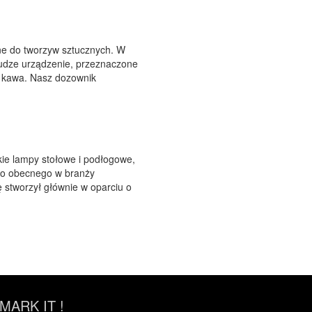
ne do tworzyw sztucznych. W
łudze urządzenie, przeznaczone
zy kawa. Nasz dozownik
kie lampy stołowe i podłogowe,
do obecnego w branży
ę stworzył głównie w oparciu o
ARK IT !