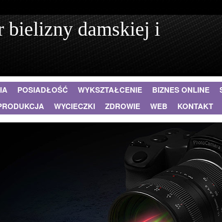
 bielizny damskiej i
IA
POSIADŁOŚĆ
WYKSZTAŁCENIE
BIZNES ONLINE
PRODUKCJA
WYCIECZKI
ZDROWIE
WEB
KONTAKT