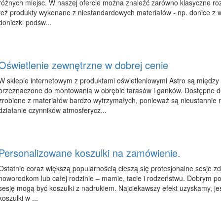
różnych miejsc. W naszej ofercie można znaleźć zarówno klasyczne ro
też produkty wykonane z niestandardowych materiałów - np. donice z 
doniczki podśw...
Oświetlenie zewnętrzne w dobrej cenie
W sklepie internetowym z produktami oświetleniowymi Astro są między 
przeznaczone do montowania w obrębie tarasów i ganków. Dostępne d
zrobione z materiałów bardzo wytrzymałych, ponieważ są nieustannie 
działanie czynników atmosferycz...
Personalizowane koszulki na zamówienie.
Ostatnio coraz większą popularnością cieszą się profesjonalne sesje zdj
noworodkom lub całej rodzinie – mamie, tacie i rodzeństwu. Dobrym po
sesję mogą być koszulki z nadrukiem. Najciekawszy efekt uzyskamy, jeś
koszulki w ...