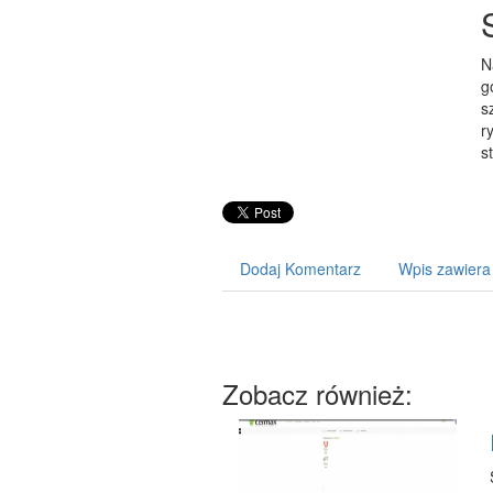
N
g
s
r
s
Dodaj Komentarz
Wpis zawiera
Zobacz również: