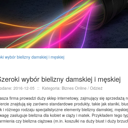
ki wybór bielizny damskiej i męskiej
zeroki wybór bielizny damskiej i męskiej
odane: 2016-12-05
::
Kategoria: Biznes Online / Odzież
asza firma prowadzi duży sklep internetowy, zajmujący się sprzedażą r
fercie znajdują się zarówno standardowe produkty, takie jak staniki, biu
ak i różnego rodzaju specjalistyczne elementy bielizny damskiej, męskiej
wagę zasługuje bielizna dla kobiet w ciąży i matek. Przykładem tego ty
armienia czy bielizna ciążowa (m.in. koszulki na duży biust i duży brzuch