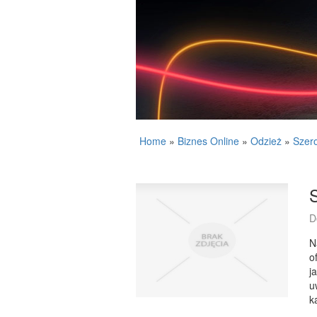
Home
»
Biznes Online
»
Odzież
»
Szero
S
D
N
o
j
u
k