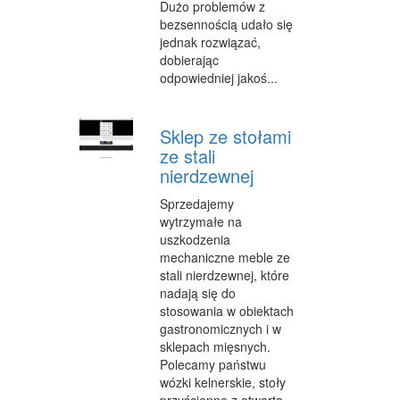
INNE USŁUGI
Dużo problemów z
bezsennością udało się
KURIER, PRZESYŁKI
jednak rozwiązać,
dobierając
WYCIECZKI
odpowiedniej jakoś...
HOTELE I NOCLEGI
Sklep ze stołami
PODRÓŻE
ze stali
nierdzewnej
ZDROWIE
Sprzedajemy
DIETETYKA, ODCHUDZANIE
wytrzymałe na
uszkodzenia
KOSMETYKI
mechaniczne meble ze
stali nierdzewnej, które
LECZENIE
nadają się do
stosowania w obiektach
SALONY KOSMETYCZNE
gastronomicznych i w
SPRZĘT MEDYCZNY
sklepach mięsnych.
Polecamy państwu
WEB
wózki kelnerskie, stoły
przyścienne z otwartą