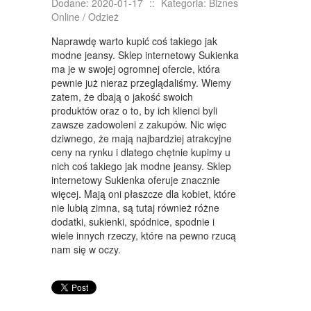
Dodane: 2020-01-17
::
Kategoria: Biznes
DOMY, MIESZKANIA
Online / Odzież
WYKSZTAŁCENIE
Naprawdę warto kupić coś takiego jak
modne jeansy. Sklep internetowy Sukienka
PLACÓWKI EDUKACYJNE
ma je w swojej ogromnej ofercie, która
pewnie już nieraz przeglądaliśmy. Wiemy
KURSY JĘZYKOWE
zatem, że dbają o jakość swoich
produktów oraz o to, by ich klienci byli
KURSY I SZKOLENIA
zawsze zadowoleni z zakupów. Nic więc
dziwnego, że mają najbardziej atrakcyjne
TŁUMACZENIA
ceny na rynku i dlatego chętnie kupimy u
nich coś takiego jak modne jeansy. Sklep
BIZNES ONLINE
internetowy Sukienka oferuje znacznie
BIŻUTERIA
więcej. Mają oni płaszcze dla kobiet, które
nie lubią zimna, są tutaj również różne
DLA DZIECI
dodatki, sukienki, spódnice, spodnie i
wiele innych rzeczy, które na pewno rzucą
MEBLE
nam się w oczy.
WYPOSAŻENIE WNĘTRZ
WYPOSAŻENIE ŁAZIENKI