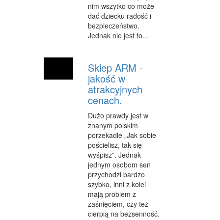
nim wszytko co może
dać dziecku radość i
IMPREZY INTEGRACYJNE
bezpieczeństwo.
Jednak nie jest to...
HOBBY
ZAJĘCIA SPORTOWE I REKREACYJNE
Sklep ARM -
PRODUKCJA
jakość w
atrakcyjnych
INFORMATYCZNE
cenach.
RESTAURACJE, CATERING
Dużo prawdy jest w
znanym polskim
FOTOGRAFIA
porzekadle „Jak sobie
pościelisz, tak się
ADWOKACI, PORADY PRAWNE
wyśpisz”. Jednak
jednym osobom sen
SPRZĄTANIE, PORZĄDKOWANIE
przychodzi bardzo
szybko, inni z kolei
SERWIS
mają problem z
zaśnięciem, czy też
OPIEKA
cierpią na bezsenność.