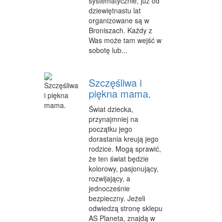
systematycznie, już od
dziewiętnastu lat
PRZEMYSŁ METALOWY
organizowane są w
Broniszach. Każdy z
PRZEWÓZ
Was może tam wejść w
sobotę lub...
TRANSPORT
CZĘŚCI SAMOCHODOWE
Szczęśliwa i
WYNAJEM
piękna mama.
USŁUGI MOTORYZACYJNE
Świat dziecka,
przynajmniej na
SALONY, KOMISY
początku jego
dorastania kreują jego
PUBLIC RELATIONS
rodzice. Mogą sprawić,
że ten świat będzie
AGENCJE REKLAMOWE
kolorowy, pasjonujący,
rozwijający, a
MATERIAŁY REKLAMOWE
jednocześnie
bezpieczny. Jeżeli
INNE AGENCJE
odwiedzą stronę sklepu
AS Planeta, znajdą w
WIGOR