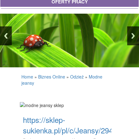
OFERTY PRACY
UBEZPIECZENIA
EKOLOGIA
BANKI, PRZELEWY, WALUTY, KANTORY
WYKOŃCZENIA
PROJEKTOWANIE
REMONTY, ELEKTRYK, HYDRAULIK
Home
»
Biznes Online
»
Odzież
»
Modne
jeansy
MATERIAŁY BUDOWLANE
POSIADŁOŚĆ
DRZWI I OKNA
https://sklep-
KLIMATYZACJA I WENTYLACJA
sukienka.pl/pl/c/Jeansy/294
NIERUCHOMOŚCI, DZIAŁKI