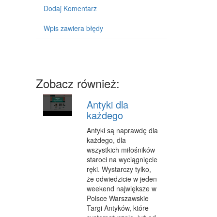
Dodaj Komentarz
ODZIEŻ
Wpis zawiera błędy
SPORT
ELEKTRONIKA, RTV, AGD
ART. DLA ZWIERZĄT
Zobacz również:
OGRÓD, ROŚLINY
CHEMIA
Antyki dla
każdego
ART. SPOŻYWCZE
Antyki są naprawdę dla
MATERIAŁY EKSPLOATACYJNE
każdego, dla
wszystkich miłośników
INNE SKLEPY
staroci na wyciągnięcie
ręki. Wystarczy tylko,
SPRZĘT
że odwiedzicie w jeden
weekend największe w
MASZYNY
Polsce Warszawskie
Targi Antyków, które
NARZĘDZIA