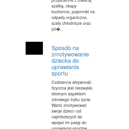
OPROGRAMOWANIE
szafką, okapy
kuchenne, pojemniki na
KONTAKT
odpady organiczne,
szafy chłodnicze oraz
pó�...
Sposób na
zmotywowanie
dziecka do
uprawiania
sportu
Codzienna aktywność
fizyczna jest niezwykle
istotnym aspektem
zdrowego trybu życia.
Warto zmotywować
swoje dzieci i od
najmłodszych lat
wpajać im pasję do
uprawiania sportów.