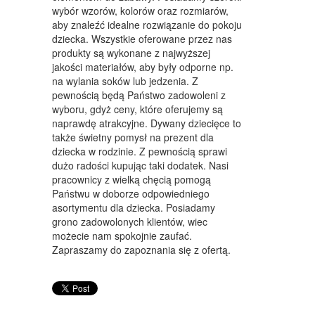
WYPOSAŻENIE WNĘTRZ
wybór wzorów, kolorów oraz rozmiarów,
aby znaleźć idealne rozwiązanie do pokoju
WYPOSAŻENIE ŁAZIENKI
dziecka. Wszystkie oferowane przez nas
produkty są wykonane z najwyższej
ODZIEŻ
jakości materiałów, aby były odporne np.
SPORT
na wylania soków lub jedzenia. Z
pewnością będą Państwo zadowoleni z
ELEKTRONIKA, RTV, AGD
wyboru, gdyż ceny, które oferujemy są
naprawdę atrakcyjne. Dywany dziecięce to
ART. DLA ZWIERZĄT
także świetny pomysł na prezent dla
dziecka w rodzinie. Z pewnością sprawi
OGRÓD, ROŚLINY
dużo radości kupując taki dodatek. Nasi
pracownicy z wielką chęcią pomogą
CHEMIA
Państwu w doborze odpowiedniego
asortymentu dla dziecka. Posiadamy
ART. SPOŻYWCZE
grono zadowolonych klientów, wiec
możecie nam spokojnie zaufać.
MATERIAŁY EKSPLOATACYJNE
Zapraszamy do zapoznania się z ofertą.
INNE SKLEPY
SPRZĘT