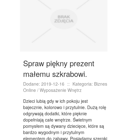
NIERUCHOMOŚCI, DZIAŁKI
DOMY, MIESZKANIA
WYKSZTAŁCENIE
PLACÓWKI EDUKACYJNE
KURSY JĘZYKOWE
Spraw piękny prezent
KURSY I SZKOLENIA
małemu szkrabowi.
TŁUMACZENIA
Dodane: 2019-12-16
::
Kategoria: Biznes
Online / Wyposażenie Wnętrz
BIZNES ONLINE
Dzieci lubią gdy w ich pokoju jest
BIŻUTERIA
bajecznie, kolorowo i przytulnie. Dużą rolę
odgrywają dodatki, które pięknie
DLA DZIECI
dopełniają całe wnętrze. Świetnym
pomysłem są dywany dziecięce, które są
MEBLE
bardzo wygodnym i przytulnym
elementem do zabawy. Posiadamy szeroki