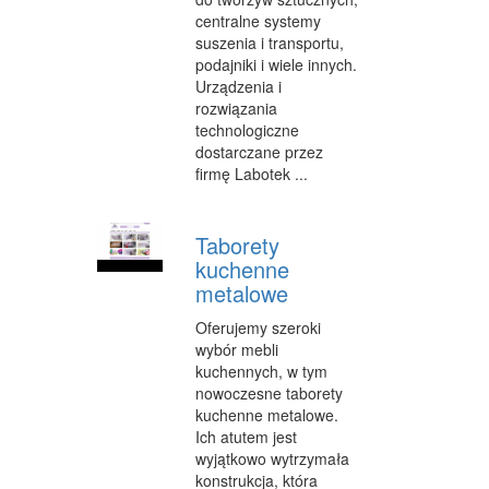
INNE AGENCJE
centralne systemy
suszenia i transportu,
WIGOR
podajniki i wiele innych.
Urządzenia i
IMPREZY INTEGRACYJNE
rozwiązania
technologiczne
HOBBY
dostarczane przez
firmę Labotek ...
ZAJĘCIA SPORTOWE I REKREACYJNE
PRODUKCJA
Taborety
kuchenne
INFORMATYCZNE
metalowe
RESTAURACJE, CATERING
Oferujemy szeroki
wybór mebli
FOTOGRAFIA
kuchennych, w tym
ADWOKACI, PORADY PRAWNE
nowoczesne taborety
kuchenne metalowe.
SPRZĄTANIE, PORZĄDKOWANIE
Ich atutem jest
wyjątkowo wytrzymała
SERWIS
konstrukcja, która