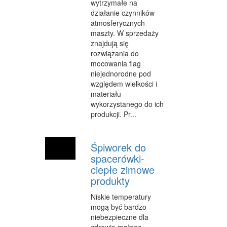
wytrzymałe na
działanie czynników
WEB
atmosferycznych
maszty. W sprzedaży
OPROGRAMOWANIE
znajdują się
rozwiązania do
KONTAKT
mocowania flag
niejednorodne pod
względem wielkości i
materiału
wykorzystanego do ich
produkcji. Pr...
Śpiworek do
spacerówki-
ciepłe zimowe
produkty
Niskie temperatury
mogą być bardzo
niebezpieczne dla