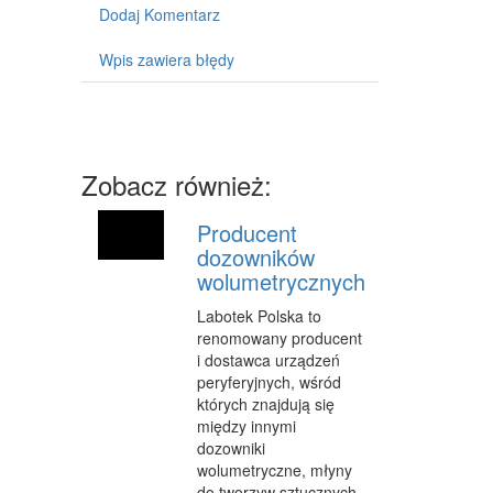
MASZYNY
Dodaj Komentarz
NARZĘDZIA
Wpis zawiera błędy
PRZEMYSŁ METALOWY
PRZEWÓZ
Zobacz również:
TRANSPORT
CZĘŚCI SAMOCHODOWE
Producent
dozowników
WYNAJEM
wolumetrycznych
USŁUGI MOTORYZACYJNE
Labotek Polska to
renomowany producent
SALONY, KOMISY
i dostawca urządzeń
peryferyjnych, wśród
PUBLIC RELATIONS
których znajdują się
między innymi
AGENCJE REKLAMOWE
dozowniki
MATERIAŁY REKLAMOWE
wolumetryczne, młyny
do tworzyw sztucznych,