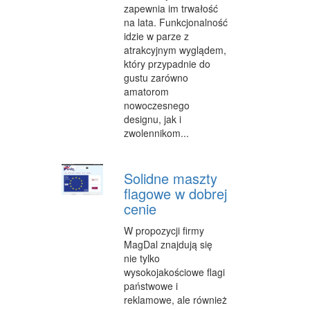
zapewnia im trwałość
OPIEKA
na lata. Funkcjonalność
idzie w parze z
INNE USŁUGI
atrakcyjnym wyglądem,
który przypadnie do
KURIER, PRZESYŁKI
gustu zarówno
amatorom
WYCIECZKI
nowoczesnego
designu, jak i
HOTELE I NOCLEGI
zwolennikom...
PODRÓŻE
ZDROWIE
Solidne maszty
flagowe w dobrej
DIETETYKA, ODCHUDZANIE
cenie
KOSMETYKI
W propozycji firmy
MagDal znajdują się
LECZENIE
nie tylko
wysokojakościowe flagi
SALONY KOSMETYCZNE
państwowe i
reklamowe, ale również
SPRZĘT MEDYCZNY