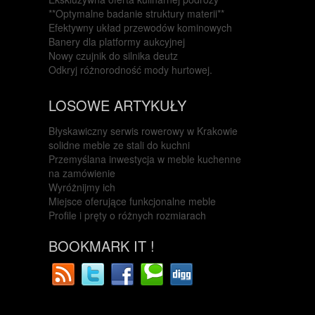
**Optymalne badanie struktury materii**
Efektywny układ przewodów kominowych
Banery dla platformy aukcyjnej
Nowy czujnik do silnika deutz
Odkryj różnorodność mody hurtowej.
LOSOWE ARTYKUŁY
Błyskawiczny serwis rowerowy w Krakowie
solidne meble ze stali do kuchni
Przemyślana inwestycja w meble kuchenne
na zamówienie
Wyróżnijmy ich
Miejsce oferujące funkcjonalne meble
Profile i pręty o różnych rozmiarach
BOOKMARK IT !