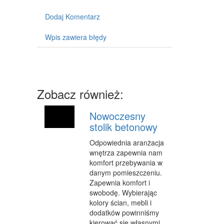
MASZYNY
Dodaj Komentarz
NARZĘDZIA
Wpis zawiera błędy
PRZEMYSŁ METALOWY
PRZEWÓZ
TRANSPORT
Zobacz również:
CZĘŚCI SAMOCHODOWE
Nowoczesny
WYNAJEM
stolik betonowy
USŁUGI MOTORYZACYJNE
Odpowiednia aranżacja
wnętrza zapewnia nam
SALONY, KOMISY
komfort przebywania w
danym pomieszczeniu.
PUBLIC RELATIONS
Zapewnia komfort i
swobodę. Wybierając
AGENCJE REKLAMOWE
kolory ścian, mebli i
dodatków powinniśmy
MATERIAŁY REKLAMOWE
kierować się własnymi