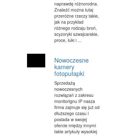
naprawdę różnorodna.
OPIEKA
Znaleźć można tutaj
przeróżne rzeczy takie,
INNE USŁUGI
jak na przykład
różnego rodzaju broń,
KURIER, PRZESYŁKI
scyzoryki szwajcarskie,
proce, łuki i ...
WYCIECZKI
HOTELE I NOCLEGI
Nowoczesne
PODRÓŻE
kamery
fotopułapki
ZDROWIE
Sprzedażą
DIETETYKA, ODCHUDZANIE
nowoczesnych
rozwiązań z zakresu
KOSMETYKI
monitorignu IP nasza
firma zajmuje się już od
LECZENIE
dłuższego czasu i
posiada w swojej
SALONY KOSMETYCZNE
ofercie między innymi
takie artykuły wysokiej
SPRZĘT MEDYCZNY