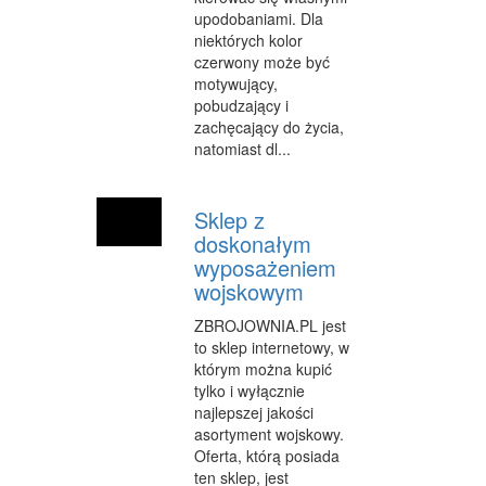
INNE AGENCJE
upodobaniami. Dla
niektórych kolor
WIGOR
czerwony może być
motywujący,
IMPREZY INTEGRACYJNE
pobudzający i
zachęcający do życia,
HOBBY
natomiast dl...
ZAJĘCIA SPORTOWE I REKREACYJNE
Sklep z
PRODUKCJA
doskonałym
wyposażeniem
INFORMATYCZNE
wojskowym
RESTAURACJE, CATERING
ZBROJOWNIA.PL jest
to sklep internetowy, w
FOTOGRAFIA
którym można kupić
ADWOKACI, PORADY PRAWNE
tylko i wyłącznie
najlepszej jakości
SPRZĄTANIE, PORZĄDKOWANIE
asortyment wojskowy.
Oferta, którą posiada
SERWIS
ten sklep, jest