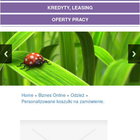
KREDYTY, LEASING
OFERTY PRACY
UBEZPIECZENIA
EKOLOGIA
BANKI, PRZELEWY, WALUTY, KANTORY
WYKOŃCZENIA
PROJEKTOWANIE
REMONTY, ELEKTRYK, HYDRAULIK
Home
»
Biznes Online
»
Odzież
»
Personalizowane koszulki na zamówienie.
MATERIAŁY BUDOWLANE
POSIADŁOŚĆ
DRZWI I OKNA
KLIMATYZACJA I WENTYLACJA