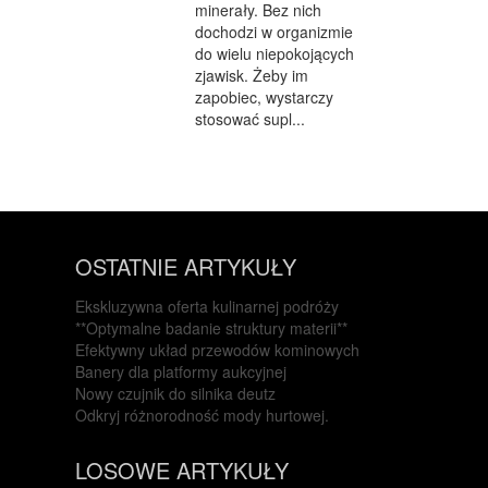
minerały. Bez nich
dochodzi w organizmie
do wielu niepokojących
zjawisk. Żeby im
zapobiec, wystarczy
stosować supl...
OSTATNIE ARTYKUŁY
Ekskluzywna oferta kulinarnej podróży
**Optymalne badanie struktury materii**
Efektywny układ przewodów kominowych
Banery dla platformy aukcyjnej
Nowy czujnik do silnika deutz
Odkryj różnorodność mody hurtowej.
LOSOWE ARTYKUŁY