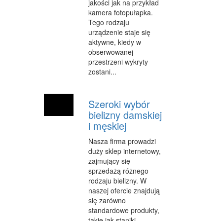
jakości jak na przykład
kamera fotopułapka.
WEB
Tego rodzaju
urządzenie staje się
OPROGRAMOWANIE
aktywne, kiedy w
obserwowanej
KONTAKT
przestrzeni wykryty
zostani...
Szeroki wybór
bielizny damskiej
i męskiej
Nasza firma prowadzi
duży sklep internetowy,
zajmujący się
sprzedażą różnego
rodzaju bielizny. W
naszej ofercie znajdują
się zarówno
standardowe produkty,
takie jak staniki,