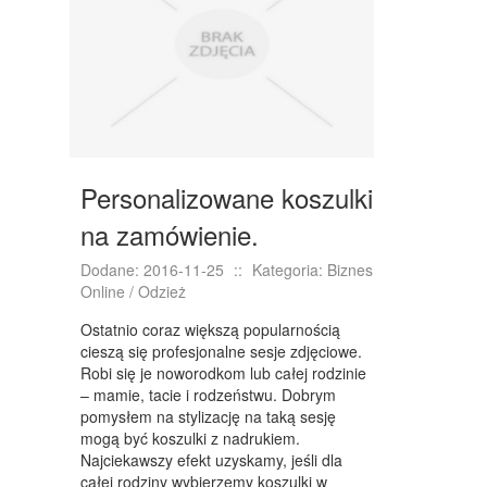
NIERUCHOMOŚCI, DZIAŁKI
DOMY, MIESZKANIA
WYKSZTAŁCENIE
PLACÓWKI EDUKACYJNE
Personalizowane koszulki
KURSY JĘZYKOWE
na zamówienie.
KURSY I SZKOLENIA
Dodane: 2016-11-25
::
Kategoria: Biznes
TŁUMACZENIA
Online / Odzież
BIZNES ONLINE
Ostatnio coraz większą popularnością
cieszą się profesjonalne sesje zdjęciowe.
BIŻUTERIA
Robi się je noworodkom lub całej rodzinie
– mamie, tacie i rodzeństwu. Dobrym
DLA DZIECI
pomysłem na stylizację na taką sesję
mogą być koszulki z nadrukiem.
MEBLE
Najciekawszy efekt uzyskamy, jeśli dla
całej rodziny wybierzemy koszulki w