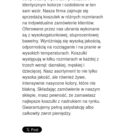
WYPOSAŻENIE WNĘTRZ
identycznym kolorze i ozdobione w ten
sam wzór. Nasza firma zajmuje się
WYPOSAŻENIE ŁAZIENKI
sprzedażą koszulek w różnych rozmiarach
na indywidualne zamówienie klientów.
ODZIEŻ
Oferowane przez nas ubrania wykonane
SPORT
są z wysokogatunkowej, stuprocentowej
bawełny. Wyróżniają się wysoką jakością,
ELEKTRONIKA, RTV, AGD
odpornością na rozciąganie i na pranie w
wysokich temperaturach. Koszulki
ART. DLA ZWIERZĄT
występują w kilku rozmiarach w każdej z
trzech wersji: damskiej, męskiej i
OGRÓD, ROŚLINY
dziecięcej. Nasz asortyment to nie tylko
wysoka jakość, ale również żywe,
CHEMIA
intensywnie nasycone kolory, które nie
blakną. Składając zamówienie w naszym
ART. SPOŻYWCZE
sklepie, masz pewność, że zamawiasz
najlepsze koszulki z nadrukiem na rynku.
MATERIAŁY EKSPLOATACYJNE
Gwarantujemy pełną satysfakcję albo
całkowity zwrot pieniędzy.
INNE SKLEPY
SPRZĘT