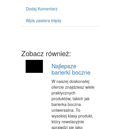
SPRZĘT
Dodaj Komentarz
MASZYNY
Wpis zawiera błędy
NARZĘDZIA
PRZEMYSŁ METALOWY
Zobacz również:
PRZEWÓZ
TRANSPORT
Najlepsze
barierki boczne
CZĘŚCI SAMOCHODOWE
W naszej doskonałej
WYNAJEM
ofercie znajdziesz wiele
praktycznych
USŁUGI MOTORYZACYJNE
produktów, takich jak
barierka boczna
SALONY, KOMISY
uniwersalna. To
wysokiej klasy produkt,
PUBLIC RELATIONS
który rewelacyjnie
sprawdzi się jako
AGENCJE REKLAMOWE