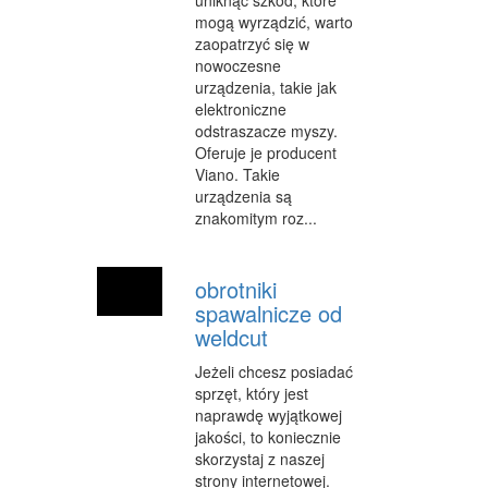
uniknąć szkód, które
SALONY KOSMETYCZNE
mogą wyrządzić, warto
zaopatrzyć się w
SPRZĘT MEDYCZNY
nowoczesne
urządzenia, takie jak
WEB
elektroniczne
odstraszacze myszy.
OPROGRAMOWANIE
Oferuje je producent
Viano. Takie
KONTAKT
urządzenia są
znakomitym roz...
obrotniki
spawalnicze od
weldcut
Jeżeli chcesz posiadać
sprzęt, który jest
naprawdę wyjątkowej
jakości, to koniecznie
skorzystaj z naszej
strony internetowej.