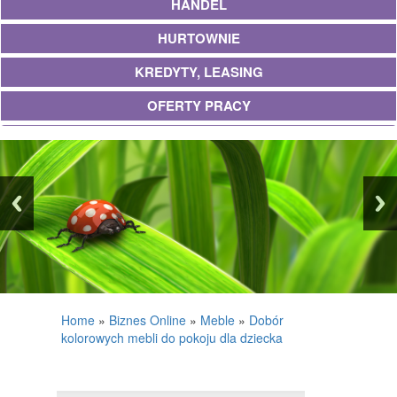
HANDEL
HURTOWNIE
KREDYTY, LEASING
OFERTY PRACY
UBEZPIECZENIA
EKOLOGIA
BANKI, PRZELEWY, WALUTY, KANTORY
WYKOŃCZENIA
PROJEKTOWANIE
REMONTY, ELEKTRYK, HYDRAULIK
Home
»
Biznes Online
»
Meble
»
Dobór
kolorowych mebli do pokoju dla dziecka
MATERIAŁY BUDOWLANE
POSIADŁOŚĆ