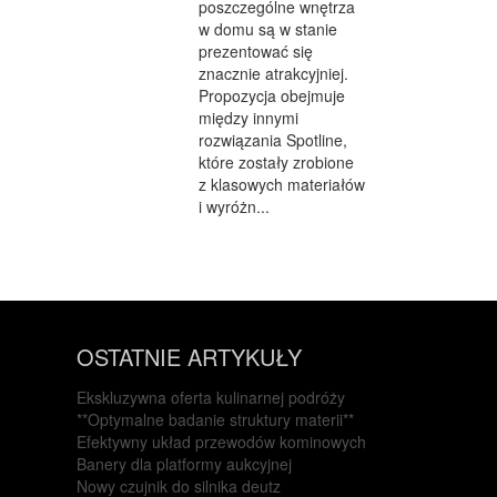
poszczególne wnętrza
w domu są w stanie
prezentować się
znacznie atrakcyjniej.
Propozycja obejmuje
między innymi
rozwiązania Spotline,
które zostały zrobione
z klasowych materiałów
i wyróżn...
OSTATNIE ARTYKUŁY
Ekskluzywna oferta kulinarnej podróży
**Optymalne badanie struktury materii**
Efektywny układ przewodów kominowych
Banery dla platformy aukcyjnej
Nowy czujnik do silnika deutz