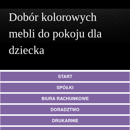
Dobór kolorowych
mebli do pokoju dla
dziecka
START
SPÓŁKI
BIURA RACHUNKOWE
DORADZTWO
DRUKARNIE