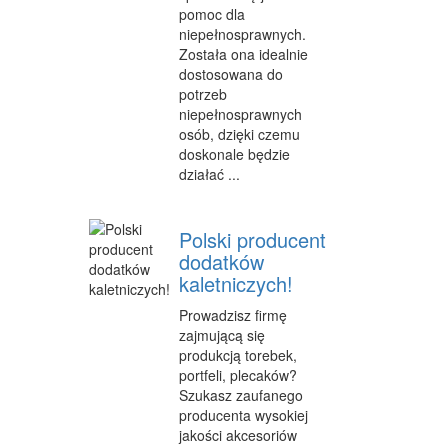
pomoc dla
niepełnosprawnych.
MATERIAŁY REKLAMOWE
Została ona idealnie
INNE AGENCJE
dostosowana do
potrzeb
WIGOR
niepełnosprawnych
osób, dzięki czemu
IMPREZY INTEGRACYJNE
doskonale będzie
działać ...
HOBBY
ZAJĘCIA SPORTOWE I REKREACYJNE
Polski producent
dodatków
PRODUKCJA
kaletniczych!
INFORMATYCZNE
Prowadzisz firmę
zajmującą się
RESTAURACJE, CATERING
produkcją torebek,
portfeli, plecaków?
FOTOGRAFIA
Szukasz zaufanego
producenta wysokiej
ADWOKACI, PORADY PRAWNE
jakości akcesoriów