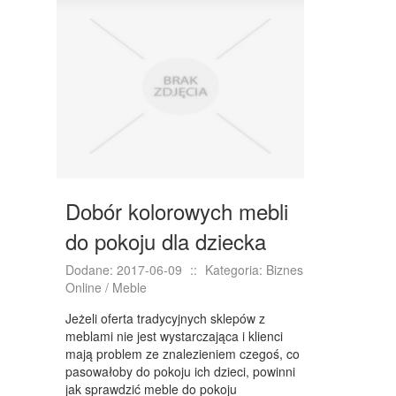
DRZWI I OKNA
KLIMATYZACJA I WENTYLACJA
NIERUCHOMOŚCI, DZIAŁKI
DOMY, MIESZKANIA
WYKSZTAŁCENIE
PLACÓWKI EDUKACYJNE
Dobór kolorowych mebli
KURSY JĘZYKOWE
do pokoju dla dziecka
KURSY I SZKOLENIA
Dodane: 2017-06-09
::
Kategoria: Biznes
TŁUMACZENIA
Online / Meble
BIZNES ONLINE
Jeżeli oferta tradycyjnych sklepów z
meblami nie jest wystarczająca i klienci
BIŻUTERIA
mają problem ze znalezieniem czegoś, co
pasowałoby do pokoju ich dzieci, powinni
DLA DZIECI
jak sprawdzić meble do pokoju