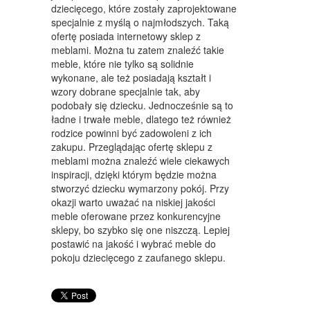
dziecięcego, które zostały zaprojektowane
MEBLE
specjalnie z myślą o najmłodszych. Taką
ofertę posiada internetowy sklep z
WYPOSAŻENIE WNĘTRZ
meblami. Można tu zatem znaleźć takie
meble, które nie tylko są solidnie
WYPOSAŻENIE ŁAZIENKI
wykonane, ale też posiadają kształt i
wzory dobrane specjalnie tak, aby
ODZIEŻ
podobały się dziecku. Jednocześnie są to
SPORT
ładne i trwałe meble, dlatego też również
rodzice powinni być zadowoleni z ich
ELEKTRONIKA, RTV, AGD
zakupu. Przeglądając ofertę sklepu z
meblami można znaleźć wiele ciekawych
ART. DLA ZWIERZĄT
inspiracji, dzięki którym będzie można
stworzyć dziecku wymarzony pokój. Przy
OGRÓD, ROŚLINY
okazji warto uważać na niskiej jakości
meble oferowane przez konkurencyjne
CHEMIA
sklepy, bo szybko się one niszczą. Lepiej
postawić na jakość i wybrać meble do
ART. SPOŻYWCZE
pokoju dziecięcego z zaufanego sklepu.
MATERIAŁY EKSPLOATACYJNE
INNE SKLEPY