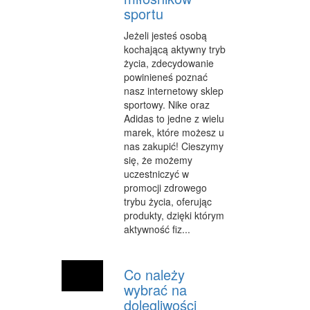
sportu
PRZEMYSŁ METALOWY
Jeżeli jesteś osobą
PRZEWÓZ
kochającą aktywny tryb
życia, zdecydowanie
TRANSPORT
powinieneś poznać
nasz internetowy sklep
CZĘŚCI SAMOCHODOWE
sportowy. Nike oraz
Adidas to jedne z wielu
WYNAJEM
marek, które możesz u
nas zakupić! Cieszymy
USŁUGI MOTORYZACYJNE
się, że możemy
uczestniczyć w
SALONY, KOMISY
promocji zdrowego
trybu życia, oferując
PUBLIC RELATIONS
produkty, dzięki którym
aktywność fiz...
AGENCJE REKLAMOWE
MATERIAŁY REKLAMOWE
Co należy
INNE AGENCJE
wybrać na
dolegliwości
WIGOR