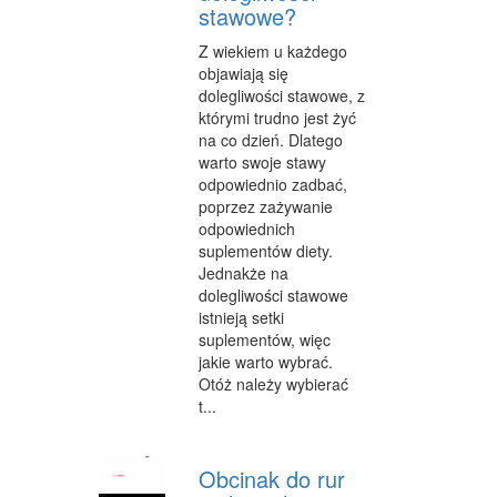
stawowe?
IMPREZY INTEGRACYJNE
Z wiekiem u każdego
objawiają się
HOBBY
dolegliwości stawowe, z
którymi trudno jest żyć
ZAJĘCIA SPORTOWE I REKREACYJNE
na co dzień. Dlatego
warto swoje stawy
PRODUKCJA
odpowiednio zadbać,
poprzez zażywanie
INFORMATYCZNE
odpowiednich
suplementów diety.
RESTAURACJE, CATERING
Jednakże na
FOTOGRAFIA
dolegliwości stawowe
istnieją setki
ADWOKACI, PORADY PRAWNE
suplementów, więc
jakie warto wybrać.
SPRZĄTANIE, PORZĄDKOWANIE
Otóż należy wybierać
t...
SERWIS
OPIEKA
Obcinak do rur