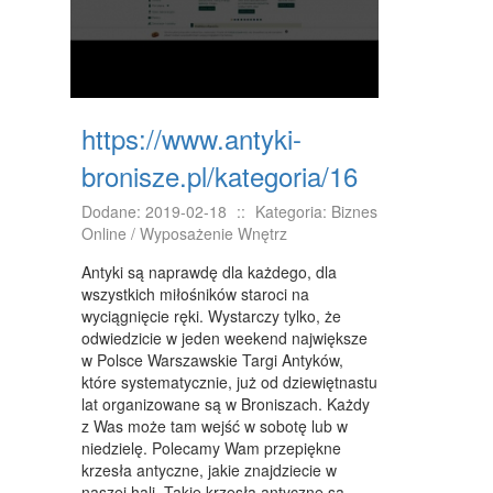
DOMY, MIESZKANIA
WYKSZTAŁCENIE
PLACÓWKI EDUKACYJNE
https://www.antyki-
KURSY JĘZYKOWE
bronisze.pl/kategoria/16
KURSY I SZKOLENIA
Dodane: 2019-02-18
::
Kategoria: Biznes
TŁUMACZENIA
Online / Wyposażenie Wnętrz
BIZNES ONLINE
Antyki są naprawdę dla każdego, dla
wszystkich miłośników staroci na
BIŻUTERIA
wyciągnięcie ręki. Wystarczy tylko, że
odwiedzicie w jeden weekend największe
DLA DZIECI
w Polsce Warszawskie Targi Antyków,
które systematycznie, już od dziewiętnastu
MEBLE
lat organizowane są w Broniszach. Każdy
z Was może tam wejść w sobotę lub w
WYPOSAŻENIE WNĘTRZ
niedzielę. Polecamy Wam przepiękne
krzesła antyczne, jakie znajdziecie w
WYPOSAŻENIE ŁAZIENKI
naszej hali. Takie krzesła antyczne są