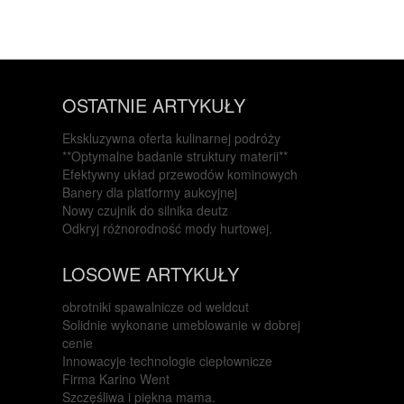
OSTATNIE ARTYKUŁY
Ekskluzywna oferta kulinarnej podróży
**Optymalne badanie struktury materii**
Efektywny układ przewodów kominowych
Banery dla platformy aukcyjnej
Nowy czujnik do silnika deutz
Odkryj różnorodność mody hurtowej.
LOSOWE ARTYKUŁY
obrotniki spawalnicze od weldcut
Solidnie wykonane umeblowanie w dobrej
cenie
Innowacyje technologie ciepłownicze
Firma Karino Went
Szczęśliwa i piękna mama.