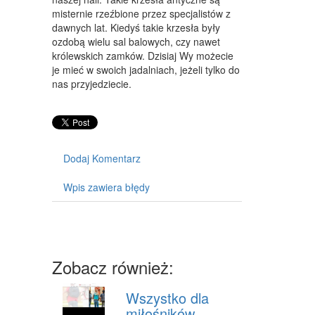
misternie rzeźbione przez specjalistów z
ODZIEŻ
dawnych lat. Kiedyś takie krzesła były
SPORT
ozdobą wielu sal balowych, czy nawet
królewskich zamków. Dzisiaj Wy możecie
ELEKTRONIKA, RTV, AGD
je mieć w swoich jadalniach, jeżeli tylko do
nas przyjedziecie.
ART. DLA ZWIERZĄT
OGRÓD, ROŚLINY
CHEMIA
Dodaj Komentarz
ART. SPOŻYWCZE
Wpis zawiera błędy
MATERIAŁY EKSPLOATACYJNE
INNE SKLEPY
SPRZĘT
Zobacz również:
MASZYNY
Wszystko dla
NARZĘDZIA
miłośników