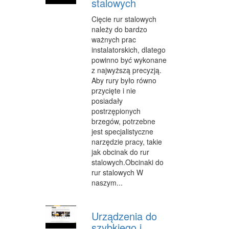
stalowych
INNE USŁUGI
Cięcie rur stalowych
KURIER, PRZESYŁKI
należy do bardzo
ważnych prac
WYCIECZKI
instalatorskich, dlatego
powinno być wykonane
HOTELE I NOCLEGI
z najwyższą precyzją.
Aby rury było równo
PODRÓŻE
przycięte i nie
ZDROWIE
posiadały
postrzępionych
DIETETYKA, ODCHUDZANIE
brzegów, potrzebne
jest specjalistyczne
KOSMETYKI
narzędzie pracy, takie
jak obcinak do rur
LECZENIE
stalowych.Obcinaki do
rur stalowych W
SALONY KOSMETYCZNE
naszym...
SPRZĘT MEDYCZNY
Urządzenia do
WEB
szybkiego i