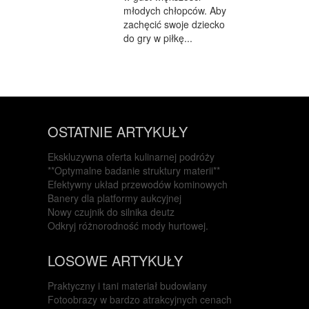
młodych chłopców. Aby
zachęcić swoje dziecko
do gry w piłkę...
OSTATNIE ARTYKUŁY
Ekskluzywna oferta kulinarnej podróży
**Optymalne badanie struktury materii**
Efektywny układ przewodów kominowych
Banery dla platformy aukcyjnej
Nowy czujnik do silnika deutz
Odkryj różnorodność mody hurtowej.
LOSOWE ARTYKUŁY
Praktyczny i tani materiał budowlany
Fotoobrazy w bardzo atrakcyjnych cenach