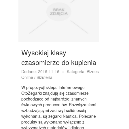
NIERUCHOMOŚCI, DZIAŁKI
DOMY, MIESZKANIA
WYKSZTAŁCENIE
PLACÓWKI EDUKACYJNE
Wysokiej klasy
KURSY JĘZYKOWE
czasomierze do kupienia
KURSY I SZKOLENIA
Dodane: 2016-11-16
::
Kategoria: Biznes
TŁUMACZENIA
Online / Biżuteria
BIZNES ONLINE
W propozycji sklepu internetowego
OtoZegarki znajdują się czasomierze
BIŻUTERIA
pochodzące od najbardziej znanych
światowych producentów. Rozwiązaniami
DLA DZIECI
wzbudzającymi zachwyt solidnością
wykonania, są zegarki Nautica. Polecane
MEBLE
produkty są wykonane wyłącznie z
wytrzymałych materiałów i dlatego