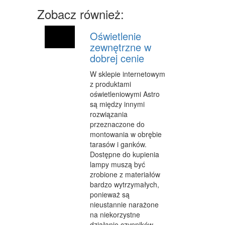
MASZYNY
Zobacz również:
NARZĘDZIA
Oświetlenie
PRZEMYSŁ METALOWY
zewnętrzne w
dobrej cenie
PRZEWÓZ
W sklepie internetowym
TRANSPORT
z produktami
oświetleniowymi Astro
CZĘŚCI SAMOCHODOWE
są między innymi
rozwiązania
WYNAJEM
przeznaczone do
montowania w obrębie
USŁUGI MOTORYZACYJNE
tarasów i ganków.
Dostępne do kupienia
SALONY, KOMISY
lampy muszą być
zrobione z materiałów
PUBLIC RELATIONS
bardzo wytrzymałych,
ponieważ są
AGENCJE REKLAMOWE
nieustannie narażone
MATERIAŁY REKLAMOWE
na niekorzystne
działanie czynników