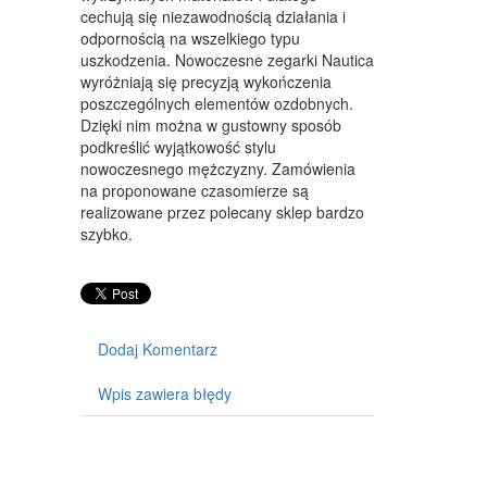
WYPOSAŻENIE WNĘTRZ
cechują się niezawodnością działania i
odpornością na wszelkiego typu
WYPOSAŻENIE ŁAZIENKI
uszkodzenia. Nowoczesne zegarki Nautica
wyróżniają się precyzją wykończenia
ODZIEŻ
poszczególnych elementów ozdobnych.
SPORT
Dzięki nim można w gustowny sposób
podkreślić wyjątkowość stylu
ELEKTRONIKA, RTV, AGD
nowoczesnego mężczyzny. Zamówienia
na proponowane czasomierze są
ART. DLA ZWIERZĄT
realizowane przez polecany sklep bardzo
szybko.
OGRÓD, ROŚLINY
CHEMIA
ART. SPOŻYWCZE
Dodaj Komentarz
MATERIAŁY EKSPLOATACYJNE
Wpis zawiera błędy
INNE SKLEPY
SPRZĘT