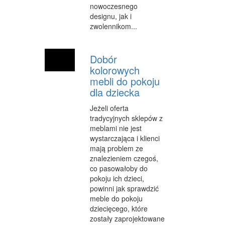
nowoczesnego
OPIEKA
designu, jak i
zwolennikom...
INNE USŁUGI
KURIER, PRZESYŁKI
Dobór
kolorowych
WYCIECZKI
mebli do pokoju
HOTELE I NOCLEGI
dla dziecka
PODRÓŻE
Jeżeli oferta
tradycyjnych sklepów z
ZDROWIE
meblami nie jest
wystarczająca i klienci
DIETETYKA, ODCHUDZANIE
mają problem ze
znalezieniem czegoś,
KOSMETYKI
co pasowałoby do
pokoju ich dzieci,
LECZENIE
powinni jak sprawdzić
meble do pokoju
SALONY KOSMETYCZNE
dziecięcego, które
zostały zaprojektowane
SPRZĘT MEDYCZNY