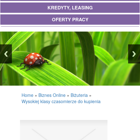
KREDYTY, LEASING
OFERTY PRACY
UBEZPIECZENIA
EKOLOGIA
BANKI, PRZELEWY, WALUTY, KANTORY
WYKOŃCZENIA
PROJEKTOWANIE
REMONTY, ELEKTRYK, HYDRAULIK
Home
»
Biznes Online
»
Biżuteria
»
Wysokiej klasy czasomierze do kupienia
MATERIAŁY BUDOWLANE
POSIADŁOŚĆ
DRZWI I OKNA
KLIMATYZACJA I WENTYLACJA