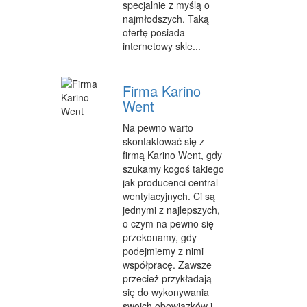
specjalnie z myślą o
najmłodszych. Taką
WEB
ofertę posiada
internetowy skle...
OPROGRAMOWANIE
KONTAKT
Firma Karino
Went
Na pewno warto
skontaktować się z
firmą Karino Went, gdy
szukamy kogoś takiego
jak producenci central
wentylacyjnych. Ci są
jednymi z najlepszych,
o czym na pewno się
przekonamy, gdy
podejmiemy z nimi
współpracę. Zawsze
przecież przykładają
się do wykonywania
swoich obowiązków i