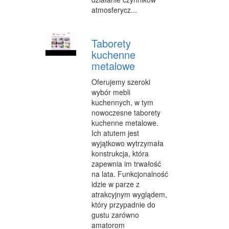
INNE AGENCJE
atmosferycz...
WIGOR
Taborety
IMPREZY INTEGRACYJNE
kuchenne
metalowe
HOBBY
Oferujemy szeroki
ZAJĘCIA SPORTOWE I REKREACYJNE
wybór mebli
kuchennych, w tym
PRODUKCJA
nowoczesne taborety
kuchenne metalowe.
INFORMATYCZNE
Ich atutem jest
wyjątkowo wytrzymała
RESTAURACJE, CATERING
konstrukcja, która
zapewnia im trwałość
FOTOGRAFIA
na lata. Funkcjonalność
ADWOKACI, PORADY PRAWNE
idzie w parze z
atrakcyjnym wyglądem,
SPRZĄTANIE, PORZĄDKOWANIE
który przypadnie do
gustu zarówno
SERWIS
amatorom