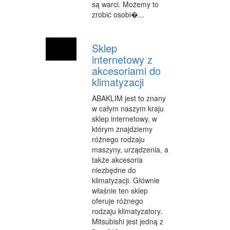
są warci. Możemy to
OPIEKA
zrobić osobi�...
INNE USŁUGI
Sklep
KURIER, PRZESYŁKI
internetowy z
akcesoriami do
WYCIECZKI
klimatyzacji
HOTELE I NOCLEGI
ABAKLIM jest to znany
w całym naszym kraju
PODRÓŻE
sklep internetowy, w
którym znajdziemy
ZDROWIE
różnego rodzaju
DIETETYKA, ODCHUDZANIE
maszyny, urządzenia, a
także akcesoria
KOSMETYKI
niezbędne do
klimatyzacji. Głównie
LECZENIE
właśnie ten sklep
oferuje różnego
SALONY KOSMETYCZNE
rodzaju klimatyzatory.
Mitsubishi jest jedną z
SPRZĘT MEDYCZNY