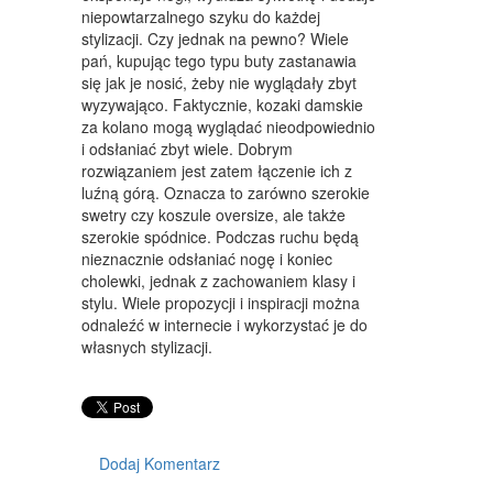
WYPOSAŻENIE WNĘTRZ
niepowtarzalnego szyku do każdej
stylizacji. Czy jednak na pewno? Wiele
WYPOSAŻENIE ŁAZIENKI
pań, kupując tego typu buty zastanawia
się jak je nosić, żeby nie wyglądały zbyt
ODZIEŻ
wyzywająco. Faktycznie, kozaki damskie
SPORT
za kolano mogą wyglądać nieodpowiednio
i odsłaniać zbyt wiele. Dobrym
ELEKTRONIKA, RTV, AGD
rozwiązaniem jest zatem łączenie ich z
luźną górą. Oznacza to zarówno szerokie
ART. DLA ZWIERZĄT
swetry czy koszule oversize, ale także
szerokie spódnice. Podczas ruchu będą
OGRÓD, ROŚLINY
nieznacznie odsłaniać nogę i koniec
cholewki, jednak z zachowaniem klasy i
CHEMIA
stylu. Wiele propozycji i inspiracji można
odnaleźć w internecie i wykorzystać je do
ART. SPOŻYWCZE
własnych stylizacji.
MATERIAŁY EKSPLOATACYJNE
INNE SKLEPY
SPRZĘT
Dodaj Komentarz