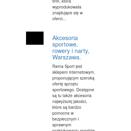
firm, która
wyprodukowała
WEB
znajdujące się w
oferci...
OPROGRAMOWANIE
KONTAKT
Akcesoria
sportowe,
rowery i narty,
Warszawa.
Rama Sport jest
sklepem internetowym,
proponującym szeroką
ofertę sprzętu
sportowego. Dostępne
są tu także akcesoria
najwyższej jakości,
które są bardzo
pomocne w
bezpiecznym i
sprawnym
praktykowaniu sportów