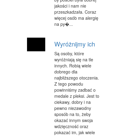
INNE AGENCJE
jakości i nam nie
przeszkadzała. Coraz
WIGOR
więcej osób ma alergię
na py�...
IMPREZY INTEGRACYJNE
HOBBY
Wyróżnijmy ich
ZAJĘCIA SPORTOWE I REKREACYJNE
Są osoby, które
wyróżniają się na tle
PRODUKCJA
innych. Robią wiele
dobrego dla
INFORMATYCZNE
najbliższego otoczenia.
Z tego powodu
RESTAURACJE, CATERING
powinniśmy zadbać o
medale z pleksi. Jest to
FOTOGRAFIA
ciekawy, dobry i na
pewno niezawodny
ADWOKACI, PORADY PRAWNE
sposób na to, żeby
okazać innym swoja
SPRZĄTANIE, PORZĄDKOWANIE
wdzięczność oraz
SERWIS
pokazać im, jak wiele