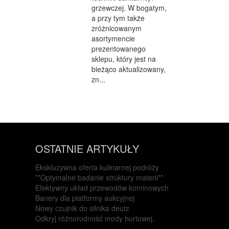
grzewczej. W bogatym,
a przy tym także
zróżnicowanym
asortymencie
prezentowanego
sklepu, który jest na
bieżąco aktualizowany,
zn...
OSTATNIE ARTYKUŁY
Ekskluzywna oferta kulinarnej podróży
**Optymalne badanie struktury materii**
Efektywny układ przewodów kominowych
Banery dla platformy aukcyjnej
Nowy czujnik do silnika deutz
Odkryj różnorodność mody hurtowej.