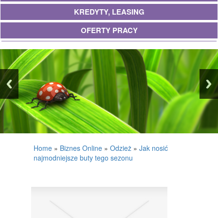
KREDYTY, LEASING
OFERTY PRACY
UBEZPIECZENIA
EKOLOGIA
BANKI, PRZELEWY, WALUTY, KANTORY
WYKOŃCZENIA
PROJEKTOWANIE
REMONTY, ELEKTRYK, HYDRAULIK
Home
»
Biznes Online
»
Odzież
»
Jak nosić
najmodniejsze buty tego sezonu
MATERIAŁY BUDOWLANE
POSIADŁOŚĆ
DRZWI I OKNA
KLIMATYZACJA I WENTYLACJA