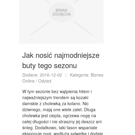
NIERUCHOMOŚCI, DZIAŁKI
DOMY, MIESZKANIA
WYKSZTAŁCENIE
PLACÓWKI EDUKACYJNE
Jak nosić najmodniejsze
KURSY JĘZYKOWE
buty tego sezonu
KURSY I SZKOLENIA
Dodane: 2016-12-02
::
Kategoria: Biznes
TŁUMACZENIA
Online / Odzież
BIZNES ONLINE
W tym sezonie bez wątpienia hitem i
najważniejszym trendem są kozaki
BIŻUTERIA
damskie z cholewką za kolano. Nic
dziwnego, mają one wiele zalet. Długa
DLA DZIECI
cholewka jest ciepła, ogrzewa nogę na
całej długości i nie straszny jej deszcz ani
MEBLE
śnieg. Dodatkowo, taki fason wspaniale
eksponuje nogi, wydłuża sylwetkę i dodaje