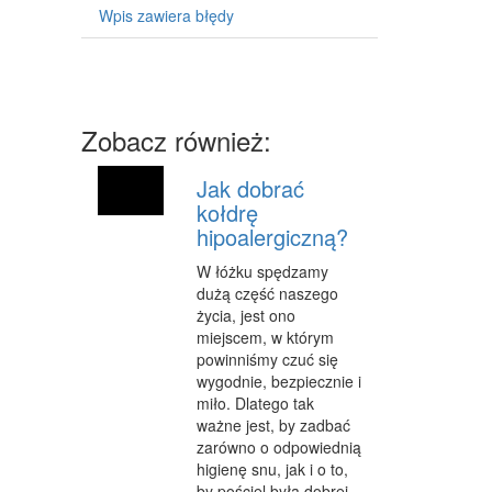
MASZYNY
Wpis zawiera błędy
NARZĘDZIA
PRZEMYSŁ METALOWY
Zobacz również:
PRZEWÓZ
TRANSPORT
Jak dobrać
kołdrę
CZĘŚCI SAMOCHODOWE
hipoalergiczną?
WYNAJEM
W łóżku spędzamy
dużą część naszego
USŁUGI MOTORYZACYJNE
życia, jest ono
miejscem, w którym
SALONY, KOMISY
powinniśmy czuć się
wygodnie, bezpiecznie i
PUBLIC RELATIONS
miło. Dlatego tak
ważne jest, by zadbać
AGENCJE REKLAMOWE
zarówno o odpowiednią
MATERIAŁY REKLAMOWE
higienę snu, jak i o to,
by pościel była dobrej