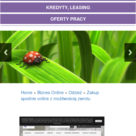
KREDYTY, LEASING
OFERTY PRACY
UBEZPIECZENIA
EKOLOGIA
BANKI, PRZELEWY, WALUTY, KANTORY
WYKOŃCZENIA
PROJEKTOWANIE
REMONTY, ELEKTRYK, HYDRAULIK
Home
»
Biznes Online
»
Odzież
»
Zakup
spodnie online z możliwością zwrotu
MATERIAŁY BUDOWLANE
POSIADŁOŚĆ
DRZWI I OKNA
KLIMATYZACJA I WENTYLACJA