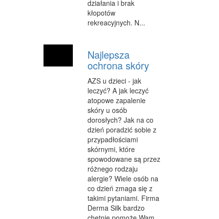
działania i brak
kłopotów
WEB
rekreacyjnych. N...
OPROGRAMOWANIE
Najlepsza
KONTAKT
ochrona skóry
AZS u dzieci - jak
leczyć? A jak leczyć
atopowe zapalenie
skóry u osób
dorosłych? Jak na co
dzień poradzić sobie z
przypadłościami
skórnymi, które
spowodowane są przez
różnego rodzaju
alergie? Wiele osób na
co dzień zmaga się z
takimi pytaniami. Firma
Derma Silk bardzo
chętnie pomoże Wam