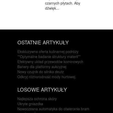
czarnych płytach. Aby
dźwięk...
OSTATNIE ARTYKUŁY
Ekskluzywna oferta kulinarnej podróży
**Optymalne badanie struktury materii**
Efektywny układ przewodów kominowych
Banery dla platformy aukcyjnej
Nowy czujnik do silnika deutz
Odkryj różnorodność mody hurtowej.
LOSOWE ARTYKUŁY
Najlepsza ochrona skóry
Ukryte gniazdka
Nowoczesna automatyka do otwierania bram