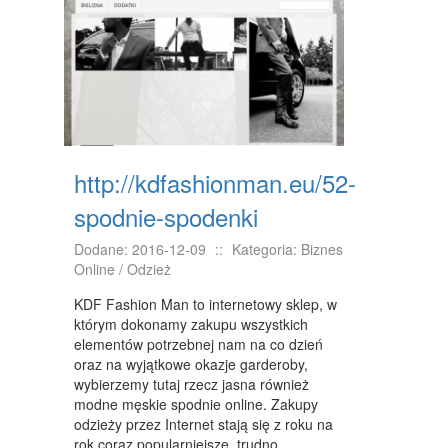
NIERUCHOMOŚCI, DZIAŁKI
DOMY, MIESZKANIA
WYKSZTAŁCENIE
PLACÓWKI EDUKACYJNE
http://kdfashionman.eu/52-
KURSY JĘZYKOWE
spodnie-spodenki
KURSY I SZKOLENIA
Dodane: 2016-12-09
::
Kategoria: Biznes
TŁUMACZENIA
Online / Odzież
BIZNES ONLINE
KDF Fashion Man to internetowy sklep, w
którym dokonamy zakupu wszystkich
BIŻUTERIA
elementów potrzebnej nam na co dzień
oraz na wyjątkowe okazje garderoby,
DLA DZIECI
wybierzemy tutaj rzecz jasna również
modne męskie spodnie online. Zakupy
MEBLE
odzieży przez Internet stają się z roku na
rok coraz popularniejsze, trudno