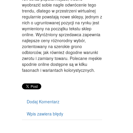
WYPOSAŻENIE WNĘTRZ
wyobrazić sobie nagłe odwrócenie tego
trendu, dlatego w przestrzeni wirtualnej
WYPOSAŻENIE ŁAZIENKI
regularnie powstają nowe sklepy, jednym z
nich o ugruntowanej pozycji na rynku jest
ODZIEŻ
wymieniony na początku tekstu sklep
SPORT
online. Wyróżniony sprzedawca zapewnia
najlepsze ceny różnorodny wybór,
ELEKTRONIKA, RTV, AGD
zorientowany na szerokie grono
odbiorców, jak również dogodne warunki
ART. DLA ZWIERZĄT
zwrotu i zamiany towaru. Polecane męskie
spodnie online dostępne są w kilku
OGRÓD, ROŚLINY
fasonach i wariantach kolorystycznych.
CHEMIA
ART. SPOŻYWCZE
Dodaj Komentarz
MATERIAŁY EKSPLOATACYJNE
INNE SKLEPY
Wpis zawiera błędy
SPRZĘT