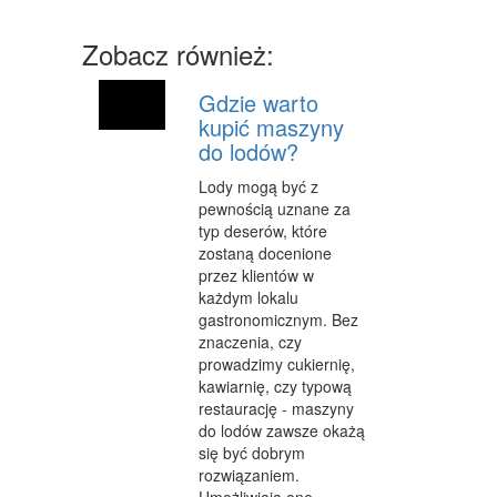
MASZYNY
Zobacz również:
NARZĘDZIA
PRZEMYSŁ METALOWY
Gdzie warto
kupić maszyny
PRZEWÓZ
do lodów?
TRANSPORT
Lody mogą być z
pewnością uznane za
CZĘŚCI SAMOCHODOWE
typ deserów, które
zostaną docenione
WYNAJEM
przez klientów w
każdym lokalu
USŁUGI MOTORYZACYJNE
gastronomicznym. Bez
znaczenia, czy
SALONY, KOMISY
prowadzimy cukiernię,
kawiarnię, czy typową
PUBLIC RELATIONS
restaurację - maszyny
do lodów zawsze okażą
AGENCJE REKLAMOWE
się być dobrym
MATERIAŁY REKLAMOWE
rozwiązaniem.
Umożliwiają one