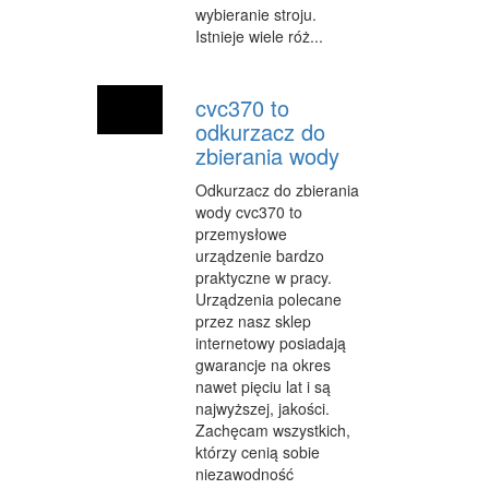
wybieranie stroju.
OPIEKA
Istnieje wiele róż...
INNE USŁUGI
cvc370 to
KURIER, PRZESYŁKI
odkurzacz do
zbierania wody
WYCIECZKI
Odkurzacz do zbierania
HOTELE I NOCLEGI
wody cvc370 to
przemysłowe
PODRÓŻE
urządzenie bardzo
ZDROWIE
praktyczne w pracy.
Urządzenia polecane
DIETETYKA, ODCHUDZANIE
przez nasz sklep
internetowy posiadają
KOSMETYKI
gwarancje na okres
nawet pięciu lat i są
LECZENIE
najwyższej, jakości.
Zachęcam wszystkich,
SALONY KOSMETYCZNE
którzy cenią sobie
niezawodność
SPRZĘT MEDYCZNY