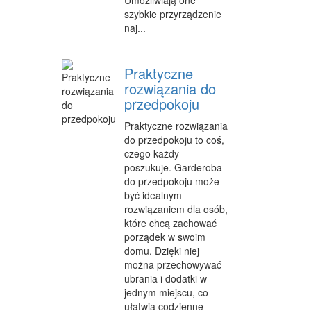
INNE AGENCJE
szybkie przyrządzenie
naj...
WIGOR
IMPREZY INTEGRACYJNE
Praktyczne
rozwiązania do
HOBBY
przedpokoju
ZAJĘCIA SPORTOWE I REKREACYJNE
Praktyczne rozwiązania
do przedpokoju to coś,
PRODUKCJA
czego każdy
poszukuje. Garderoba
INFORMATYCZNE
do przedpokoju może
być idealnym
RESTAURACJE, CATERING
rozwiązaniem dla osób,
które chcą zachować
FOTOGRAFIA
porządek w swoim
ADWOKACI, PORADY PRAWNE
domu. Dzięki niej
można przechowywać
SPRZĄTANIE, PORZĄDKOWANIE
ubrania i dodatki w
jednym miejscu, co
SERWIS
ułatwia codzienne