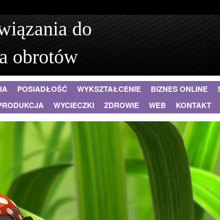
wiązania do
a obrotów
IA
POSIADŁOŚĆ
WYKSZTAŁCENIE
BIZNES ONLINE
PRODUKCJA
WYCIECZKI
ZDROWIE
WEB
KONTAKT