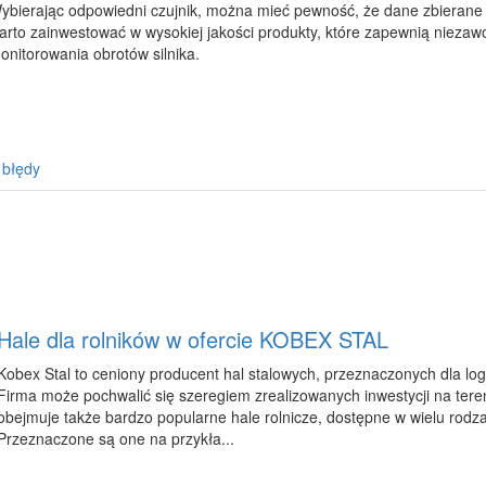
ybierając odpowiedni czujnik, można mieć pewność, że dane zbierane 
arto zainwestować w wysokiej jakości produkty, które zapewnią niezaw
onitorowania obrotów silnika.
 błędy
Hale dla rolników w ofercie KOBEX STAL
Kobex Stal to ceniony producent hal stalowych, przeznaczonych dla logis
Firma może pochwalić się szeregiem zrealizowanych inwestycji na teren
obejmuje także bardzo popularne hale rolnicze, dostępne w wielu rodza
Przeznaczone są one na przykła...