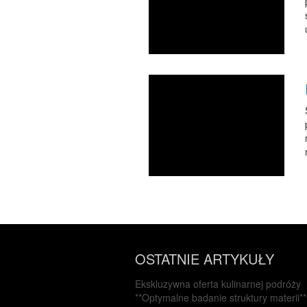
OSTATNIE ARTYKUŁY
Ekskluzywna oferta kulinarnej podróży
**Optymalne badanie struktury materii**