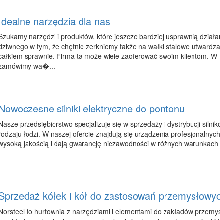
Idealne narzędzia dla nas
Szukamy narzędzi i produktów, które jeszcze bardziej usprawnią działan
dziwnego w tym, że chętnie zerkniemy także na wałki stalowe utwardza
całkiem sprawnie. Firma ta może wiele zaoferować swoim klientom. W t
zamówimy wa�...
Nowoczesne silniki elektryczne do pontonu
Nasze przedsiębiorstwo specjalizuje się w sprzedaży i dystrybucji siln
rodzaju łodzi. W naszej ofercie znajdują się urządzenia profesjonalnyc
wysoką jakością i dają gwarancję niezawodności w różnych warunkach (są
Sprzedaż kółek i kół do zastosowań przemysłowy
Norsteel to hurtownia z narzędziami i elementami do zakładów przemy