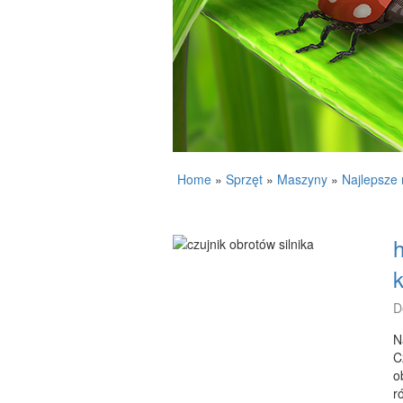
Home
»
Sprzęt
»
Maszyny
»
Najlepsze
h
D
N
C
o
r