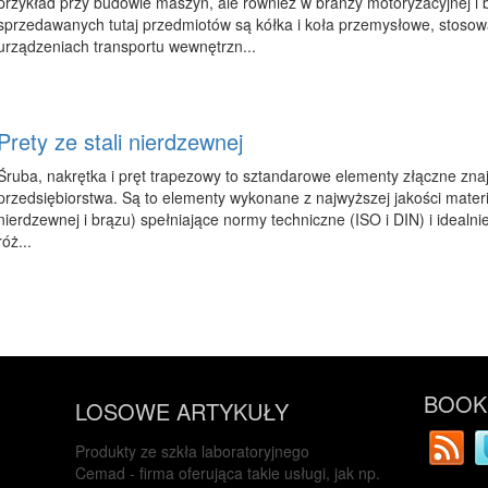
przykład przy budowie maszyn, ale również w branży motoryzacyjnej i 
sprzedawanych tutaj przedmiotów są kółka i koła przemysłowe, stosow
urządzeniach transportu wewnętrzn...
Prety ze stali nierdzewnej
Śruba, nakrętka i pręt trapezowy to sztandarowe elementy złączne zna
przedsiębiorstwa. Są to elementy wykonane z najwyższej jakości materi
nierdzewnej i brązu) spełniające normy techniczne (ISO i DIN) i idealn
róż...
BOOKM
LOSOWE ARTYKUŁY
Produkty ze szkła laboratoryjnego
Cemad - firma oferująca takie usługi, jak np.