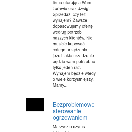
firma oferująca Wam
OPIEKA
żurawie oraz dźwigi.
Sprzedaż, czy też
INNE USŁUGI
wynajem? Zawsze
dopasowujemy ofertę
KURIER, PRZESYŁKI
według potrzeb
naszych klientów. Nie
WYCIECZKI
musicie kupować
całego urządzenia,
HOTELE I NOCLEGI
jeżeli takie urządzenie
będzie wam potrzebne
PODRÓŻE
tylko jeden raz.
Wynajem będzie wtedy
ZDROWIE
o wiele korzystniejszy.
Mamy...
DIETETYKA, ODCHUDZANIE
KOSMETYKI
Bezproblemowe
LECZENIE
sterowanie
ogrzewaniem
SALONY KOSMETYCZNE
Marzysz o czymś
SPRZĘT MEDYCZNY