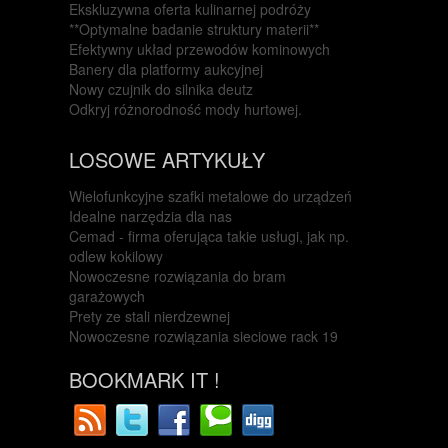
Ekskluzywna oferta kulinarnej podróży
**Optymalne badanie struktury materii**
Efektywny układ przewodów kominowych
Banery dla platformy aukcyjnej
Nowy czujnik do silnika deutz
Odkryj różnorodność mody hurtowej.
LOSOWE ARTYKUŁY
Wielofunkcyjne szafki metalowe do urządzeń
Idealne narzędzia dla nas
Cemad - firma oferująca takie usługi, jak np.
odlew kokilowy
Nowoczesne rozwiązania do bram
garażowych
Prety ze stali nierdzewnej
Nowoczesne rozwiązania sieciowe rack 19
BOOKMARK IT !