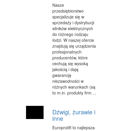
INNE AGENCJE
Nasze
przedsiębiorstwo
WIGOR
specjalizuje się w
sprzedaży i dystrybucji
IMPREZY INTEGRACYJNE
silników elektrycznych
do różnego rodzaju
HOBBY
łodzi. W naszej ofercie
znajdują się urządzenia
ZAJĘCIA SPORTOWE I REKREACYJNE
profesjonalnych
producentów, które
PRODUKCJA
cechują się wysoką
jakością i dają
INFORMATYCZNE
gwarancję
niezawodności w
RESTAURACJE, CATERING
różnych warunkach (są
to m.in. produkty firm ...
FOTOGRAFIA
ADWOKACI, PORADY PRAWNE
Dźwigi, żurawie i
SPRZĄTANIE, PORZĄDKOWANIE
inne
SERWIS
Europrolift to najlepsza