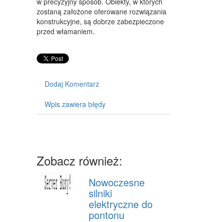
w precyzyjny sposób. Obiekty, w których
MASZYNY
zostaną założone oferowane rozwiązania
konstrukcyjne, są dobrze zabezpieczone
NARZĘDZIA
przed włamaniem.
PRZEMYSŁ METALOWY
PRZEWÓZ
TRANSPORT
Dodaj Komentarz
CZĘŚCI SAMOCHODOWE
Wpis zawiera błędy
WYNAJEM
USŁUGI MOTORYZACYJNE
SALONY, KOMISY
Zobacz również:
PUBLIC RELATIONS
Nowoczesne
silniki
AGENCJE REKLAMOWE
elektryczne do
MATERIAŁY REKLAMOWE
pontonu