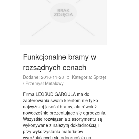
NIERUCHOMOŚCI, DZIAŁKI
DOMY, MIESZKANIA
WYKSZTAŁCENIE
PLACÓWKI EDUKACYJNE
Funkcjonalne bramy w
KURSY JĘZYKOWE
rozsądnych cenach
KURSY I SZKOLENIA
Dodane: 2016-11-28
::
Kategoria: Sprzęt
TŁUMACZENIA
/ Przemysł Metalowy
BIZNES ONLINE
Firma LEGBUD GARGULA ma do
zaoferowania swoim klientom nie tylko
BIŻUTERIA
najwyższej jakości bramy, ale również
nowocześnie prezentujące się ogrodzenia.
DLA DZIECI
Wszystkie rozwiązania z asortymentu są
wykonywane z należytą dokładnością i
MEBLE
przy wykorzystaniu materiałów
wyróżniających się odpornością na