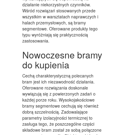
WYPOSAŻENIE WNĘTRZ
działanie niekorzystnych czynników.
Wśród rozwiązań stosowanych przede
WYPOSAŻENIE ŁAZIENKI
wszystkim w warsztatach naprawczych i
halach przemysłowych, są bramy
ODZIEŻ
segmentowe. Oferowane produkty tego
SPORT
typu wyróżniają się praktycznością
zastosowania.
ELEKTRONIKA, RTV, AGD
Nowoczesne bramy
ART. DLA ZWIERZĄT
do kupienia
OGRÓD, ROŚLINY
Cechą charakterystyczną polecanych
CHEMIA
bram jest ich niezawodność działania.
Oferowane rozwiązania doskonale
ART. SPOŻYWCZE
wywiązują się z powierzonych zadań o
każdej porze roku. Wysokojakościowe
MATERIAŁY EKSPLOATACYJNE
bramy segmentowe cechują się również
dobrą szczelnością. Zadowalające
INNE SKLEPY
parametry izolacyjności termicznej to
zasługa tego, że poszczególne części
SPRZĘT
składowe bram został ze sobą połączone