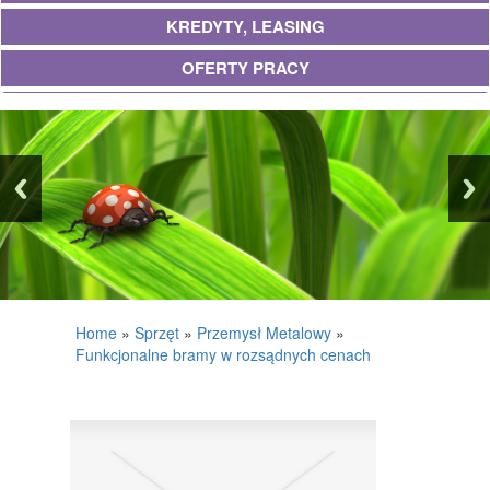
KREDYTY, LEASING
OFERTY PRACY
UBEZPIECZENIA
EKOLOGIA
BANKI, PRZELEWY, WALUTY, KANTORY
WYKOŃCZENIA
PROJEKTOWANIE
REMONTY, ELEKTRYK, HYDRAULIK
Home
»
Sprzęt
»
Przemysł Metalowy
»
Funkcjonalne bramy w rozsądnych cenach
MATERIAŁY BUDOWLANE
POSIADŁOŚĆ
DRZWI I OKNA
KLIMATYZACJA I WENTYLACJA