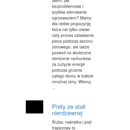
takim, jak
bezproblemowe i
WEB
szybkie sterowanie
ogrzewaniem? Mamy
OPROGRAMOWANIE
dla ciebie propozycję,
która nie tylko ułatwi
KONTAKT
cały proces ustawiania
pieca podczas sezonu
zimowego, ale także
pozwoli na skuteczne
obniżenie rachunków
za zużycie energii
podczas grzania
całego domu w trakcie
mroźnej zimy. Wiemy,
...
Prety ze stali
nierdzewnej
Śruba, nakrętka i pręt
trapezowy to