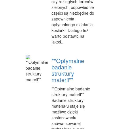
czy rozległych terenów
SPRZĄTANIE, PORZĄDKOWANIE
zielonych, odpowiednie
SERWIS
części są niezbędne do
zapewnienia
OPIEKA
optymalnego działania
kosiarki. Dlatego też
INNE USŁUGI
warto postawić na
jakoś...
KURIER, PRZESYŁKI
WYCIECZKI
**Optymalne
badanie
HOTELE I NOCLEGI
struktury
PODRÓŻE
materii**
**Optymalne badanie
ZDROWIE
struktury materii**
DIETETYKA, ODCHUDZANIE
Badanie struktury
materiału staje się
KOSMETYKI
możliwe dzięki
zastosowaniu
LECZENIE
zaawansowanej