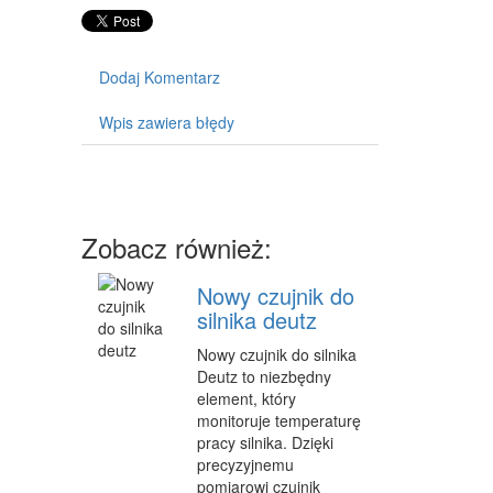
SPRZĘT
MASZYNY
Dodaj Komentarz
NARZĘDZIA
Wpis zawiera błędy
PRZEMYSŁ METALOWY
PRZEWÓZ
Zobacz również:
TRANSPORT
CZĘŚCI SAMOCHODOWE
Nowy czujnik do
silnika deutz
WYNAJEM
Nowy czujnik do silnika
USŁUGI MOTORYZACYJNE
Deutz to niezbędny
element, który
SALONY, KOMISY
monitoruje temperaturę
pracy silnika. Dzięki
PUBLIC RELATIONS
precyzyjnemu
pomiarowi czujnik
AGENCJE REKLAMOWE