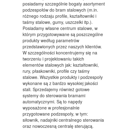
posiadamy szczególnie bogaty asortyment
MEBLE
podzespołów do bram stalowych (m.in.
różnego rodzaju profile, kształtowniki i
WYPOSAŻENIE WNĘTRZ
taśmy stalowe, gumy, uszczelki itp.).
Posiadamy własne centrum stalowe, w
WYPOSAŻENIE ŁAZIENKI
którym przygotowywane są poszczególne
produkty według parametrów
ODZIEŻ
przedstawionych przez naszych klientów.
SPORT
W szczególności koncentrujemy się na
tworzeniu i projektowaniu takich
ELEKTRONIKA, RTV, AGD
elementów stalowych jak: kształtowniki,
rury, płaskowniki, profile czy taśmy
ART. DLA ZWIERZĄT
stalowe. Wszystkie produkty i podzespoły
wykonane są z bardzo wysokiej jakości
OGRÓD, ROŚLINY
stali. Sprzedajemy również gotowe
systemy do sterowania bramami
CHEMIA
automatycznymi. Są to napędy
wyposażone w profesjonalnie
ART. SPOŻYWCZE
przygotowane podzespoły, w tym:
siłownik, nadajniki centralnego sterowania
MATERIAŁY EKSPLOATACYJNE
oraz nowoczesną centralę sterującą.
INNE SKLEPY