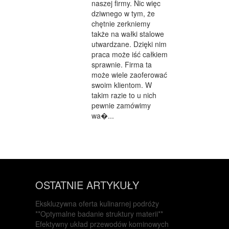
naszej firmy. Nic więc
dziwnego w tym, że
chętnie zerkniemy
także na wałki stalowe
utwardzane. Dzięki nim
praca może iść całkiem
sprawnie. Firma ta
może wiele zaoferować
swoim klientom. W
takim razie to u nich
pewnie zamówimy
wa�...
OSTATNIE ARTYKUŁY
Ekskluzywna oferta kulinarnej podróży
**Optymalne badanie struktury materii**
Efektywny układ przewodów kominowych