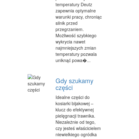
temperatury Deutz
zapewnia optymalne
MATERIAŁY REKLAMOWE
warunki pracy, chroniąc
INNE AGENCJE
silnik przed
przegrzaniem.
WIGOR
Możliwość szybkiego
wykrycia nawet
IMPREZY INTEGRACYJNE
najmniejszych zmian
temperatury pozwala
HOBBY
uniknąć powa�...
ZAJĘCIA SPORTOWE I REKREACYJNE
Gdy szukamy
PRODUKCJA
części
INFORMATYCZNE
Idealne części do
kosiarki bijakowej –
RESTAURACJE, CATERING
klucz do efektywnej
pielęgnacji trawnika.
FOTOGRAFIA
Niezależnie od tego,
czy jesteś właścicielem
ADWOKACI, PORADY PRAWNE
niewielkiego ogródka