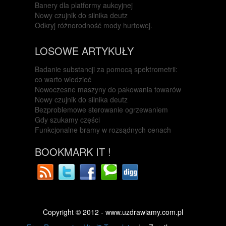
Banery dla platformy aukcyjnej
Nowy czujnik do silnika deutz
Odkryj różnorodność mody hurtowej.
LOSOWE ARTYKUŁY
Badanie substancji za pomocą spektrometrii:
co warto wiedzieć
Nowoczesne maszyny do pakowania towarów
Nowy czujnik do silnika deutz
Bezproblemowe sterowanie ogrzewaniem
Gdy szukamy części
Funkcjonalne bramy w rozsądnych cenach
BOOKMARK IT !
Copyright © 2012 - www.uzdrawiamy.com.pl