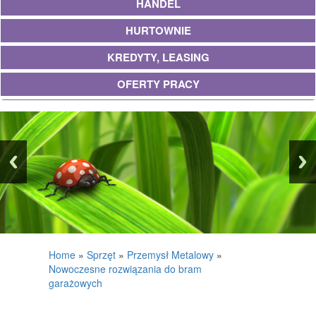
HANDEL
HURTOWNIE
KREDYTY, LEASING
OFERTY PRACY
UBEZPIECZENIA
EKOLOGIA
BANKI, PRZELEWY, WALUTY, KANTORY
WYKOŃCZENIA
PROJEKTOWANIE
REMONTY, ELEKTRYK, HYDRAULIK
Home
»
Sprzęt
»
Przemysł Metalowy
»
Nowoczesne rozwiązania do bram
MATERIAŁY BUDOWLANE
garażowych
POSIADŁOŚĆ