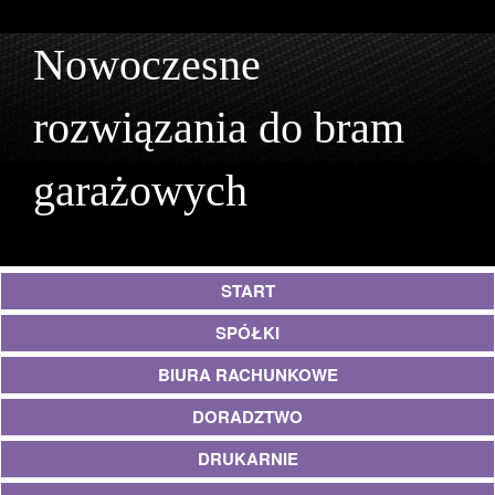
Nowoczesne
rozwiązania do bram
garażowych
START
SPÓŁKI
BIURA RACHUNKOWE
DORADZTWO
DRUKARNIE