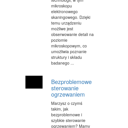
technologii, w tym
SALONY KOSMETYCZNE
mikroskopu
elektronowego
SPRZĘT MEDYCZNY
skaningowego. Dzięki
temu urządzeniu
WEB
możliwe jest
obserwowanie detali na
OPROGRAMOWANIE
poziomie
mikroskopowym, co
KONTAKT
umożliwia poznanie
struktury i składu
badanego ...
Bezproblemowe
sterowanie
ogrzewaniem
Marzysz o czymś
takim, jak
bezproblemowe i
szybkie sterowanie
ogrzewaniem? Mamy