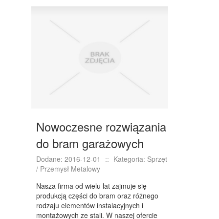
DRZWI I OKNA
KLIMATYZACJA I WENTYLACJA
NIERUCHOMOŚCI, DZIAŁKI
DOMY, MIESZKANIA
WYKSZTAŁCENIE
PLACÓWKI EDUKACYJNE
KURSY JĘZYKOWE
Nowoczesne rozwiązania
KURSY I SZKOLENIA
do bram garażowych
TŁUMACZENIA
Dodane: 2016-12-01
::
Kategoria: Sprzęt
/ Przemysł Metalowy
BIZNES ONLINE
Nasza firma od wielu lat zajmuje się
BIŻUTERIA
produkcją części do bram oraz różnego
rodzaju elementów instalacyjnych i
DLA DZIECI
montażowych ze stali. W naszej ofercie