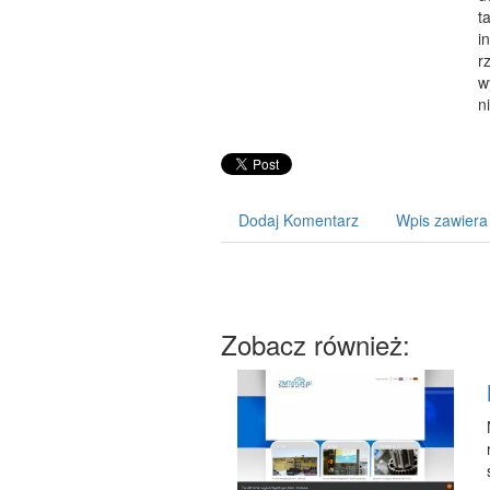
t
i
r
w
n
Dodaj Komentarz
Wpis zawiera
Zobacz również: