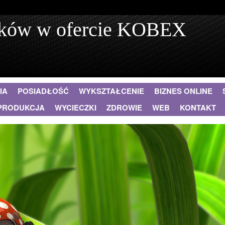
ników w ofercie KOBEX
IA
POSIADŁOŚĆ
WYKSZTAŁCENIE
BIZNES ONLINE
PRODUKCJA
WYCIECZKI
ZDROWIE
WEB
KONTAKT