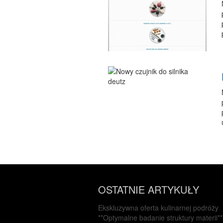
OSTATNIE ARTYKUŁY
Ekskluzywna oferta kulinarnej podróży
**Optymalne badanie struktury materii**