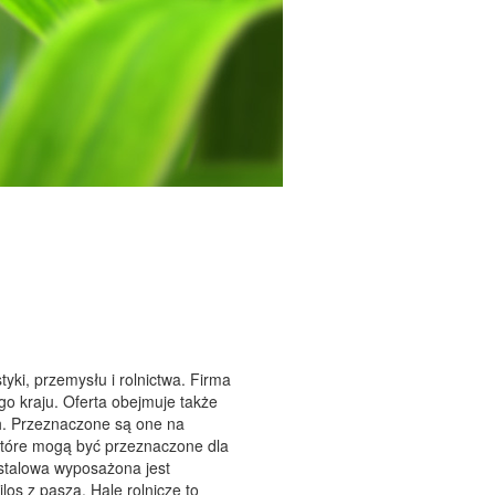
yki, przemysłu i rolnictwa. Firma
go kraju. Oferta obejmuje także
ch. Przeznaczone są one na
 które mogą być przeznaczone dla
 stalowa wyposażona jest
los z paszą. Hale rolnicze to