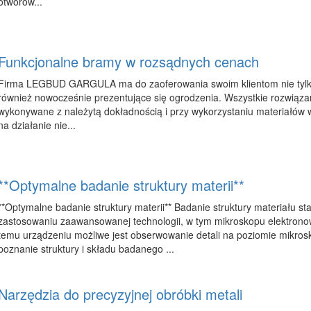
otworów...
Funkcjonalne bramy w rozsądnych cenach
Firma LEGBUD GARGULA ma do zaoferowania swoim klientom nie tylko 
również nowocześnie prezentujące się ogrodzenia. Wszystkie rozwiąza
wykonywane z należytą dokładnością i przy wykorzystaniu materiałów 
na działanie nie...
**Optymalne badanie struktury materii**
**Optymalne badanie struktury materii** Badanie struktury materiału sta
zastosowaniu zaawansowanej technologii, w tym mikroskopu elektron
temu urządzeniu możliwe jest obserwowanie detali na poziomie mikro
poznanie struktury i składu badanego ...
Narzędzia do precyzyjnej obróbki metali