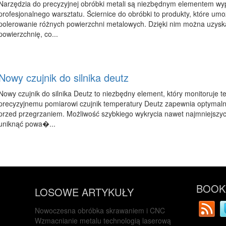
Narzędzia do precyzyjnej obróbki metali są niezbędnym elementem w
profesjonalnego warsztatu. Ściernice do obróbki to produkty, które umoż
polerowanie różnych powierzchni metalowych. Dzięki nim można uzyskać
powierzchnię, co...
Nowy czujnik do silnika deutz
Nowy czujnik do silnika Deutz to niezbędny element, który monitoruje te
precyzyjnemu pomiarowi czujnik temperatury Deutz zapewnia optymalne 
przed przegrzaniem. Możliwość szybkiego wykrycia nawet najmniejszy
uniknąć powa�...
BOOKM
LOSOWE ARTYKUŁY
Nowoczesna obróbka skrawaniem i CNC
Wzmacnianie metalu technologią laserową