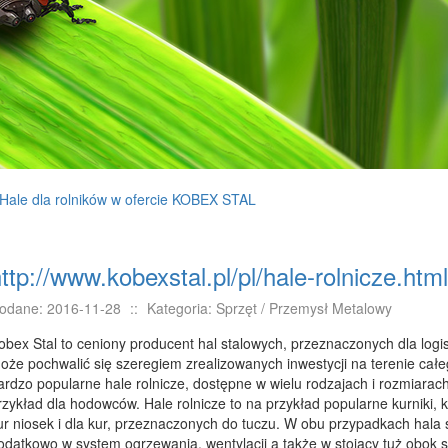
Hale dla rolników w ofercie KOBEX STAL
ttp://www.kobexstal.pl/pl/hale-rolnicze.html
odane: 2016-11-28
::
Kategoria: Sprzęt / Przemysł Metalowy
obex Stal to ceniony producent hal stalowych, przeznaczonych dla logist
oże pochwalić się szeregiem zrealizowanych inwestycji na terenie całe
ardzo popularne hale rolnicze, dostępne w wielu rodzajach i rozmiara
rzykład dla hodowców. Hale rolnicze to na przykład popularne kurniki,
ur niosek i dla kur, przeznaczonych do tuczu. W obu przypadkach hala
odatkowo w system ogrzewania, wentylacji a także w stojący tuż obok si