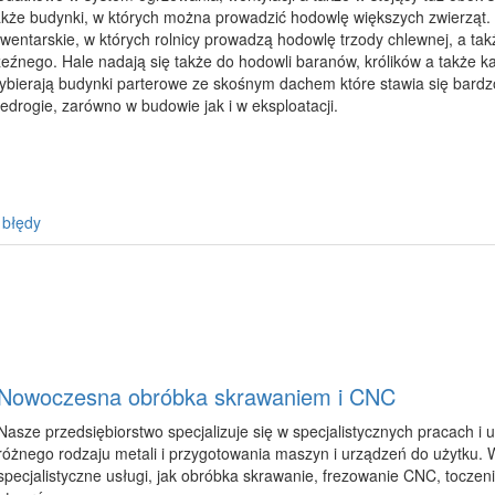
akże budynki, w których można prowadzić hodowlę większych zwierząt
nwentarskie, w których rolnicy prowadzą hodowlę trzody chlewnej, a ta
zeźnego. Hale nadają się także do hodowli baranów, królików a także ka
ybierają budynki parterowe ze skośnym dachem które stawia się bardz
iedrogie, zarówno w budowie jak i w eksploatacji.
 błędy
Nowoczesna obróbka skrawaniem i CNC
Nasze przedsiębiorstwo specjalizuje się w specjalistycznych pracach i 
różnego rodzaju metali i przygotowania maszyn i urządzeń do użytku. W
specjalistyczne usługi, jak obróbka skrawanie, frezowanie CNC, toczeni