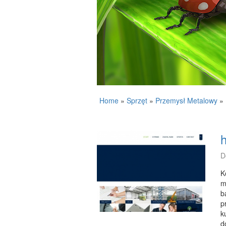
Home
»
Sprzęt
»
Przemysł Metalowy
»
h
D
K
m
b
p
k
d