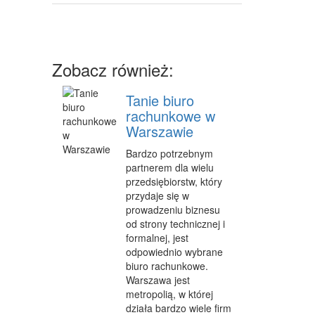
SPRZĘT
MASZYNY
Zobacz również:
NARZĘDZIA
Tanie biuro
PRZEMYSŁ METALOWY
rachunkowe w
PRZEWÓZ
Warszawie
TRANSPORT
Bardzo potrzebnym
partnerem dla wielu
CZĘŚCI SAMOCHODOWE
przedsiębiorstw, który
przydaje się w
WYNAJEM
prowadzeniu biznesu
od strony technicznej i
USŁUGI MOTORYZACYJNE
formalnej, jest
odpowiednio wybrane
SALONY, KOMISY
biuro rachunkowe.
Warszawa jest
PUBLIC RELATIONS
metropolią, w której
działa bardzo wiele firm
AGENCJE REKLAMOWE