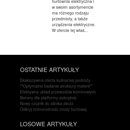
hurtownia elektryczna i
w swoim asortymencie
ma różnego rodzaju
przedmioty, a także
urządzenia elektryczne.
W ofercie tej właś...
OSTATNIE ARTYKUŁY
Ekskluzywna oferta kulinarnej podróży
**Optymalne badanie struktury materii**
Efektywny układ przewodów kominowych
Banery dla platformy aukcyjnej
Nowy czujnik do silnika deutz
Odkryj różnorodność mody hurtowej.
LOSOWE ARTYKUŁY