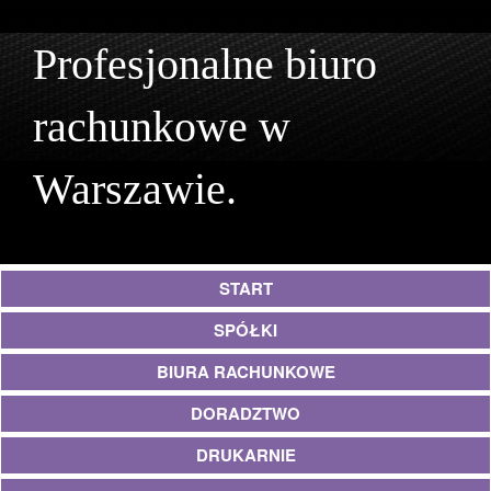
Profesjonalne biuro
rachunkowe w
Warszawie.
START
SPÓŁKI
BIURA RACHUNKOWE
DORADZTWO
DRUKARNIE