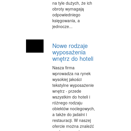
na tyle dużych, że ich
obroty wymagają
MATERIAŁY REKLAMOWE
odpowiedniego
księgowania, a
INNE AGENCJE
jednocze...
WIGOR
IMPREZY INTEGRACYJNE
Nowe rodzaje
wyposażenia
HOBBY
wnętrz do hoteli
ZAJĘCIA SPORTOWE I REKREACYJNE
Nasza firma
wprowadza na rynek
PRODUKCJA
wysokiej jakości
tekstylne wyposażenie
INFORMATYCZNE
wnętrz - przede
wszystkim do hoteli i
RESTAURACJE, CATERING
różnego rodzaju
obiektów noclegowych,
FOTOGRAFIA
a także do jadalni i
restauracji. W naszej
ADWOKACI, PORADY PRAWNE
ofercie można znaleźć