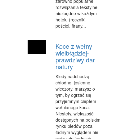
zarówno popularne
SPRZĄTANIE, PORZĄDKOWANIE
rozwiązania tekstylne,
niezbędne w każdym
SERWIS
hotelu (ręczniki,
OPIEKA
pościel, firany...
INNE USŁUGI
Koce z wełny
KURIER, PRZESYŁKI
wielbłądziej-
prawdziwy dar
WYCIECZKI
natury
HOTELE I NOCLEGI
Kiedy nadchodzą
chłodne, jesienne
PODRÓŻE
wieczory, marzysz o
tym, by ogrzać się
ZDROWIE
przyjemnym ciepłem
wełnianego koca.
DIETETYKA, ODCHUDZANIE
Niestety, większość
KOSMETYKI
dostępnych na polskim
rynku pledów poza
LECZENIE
ładnym wyglądem nie
wykazuje żadnych