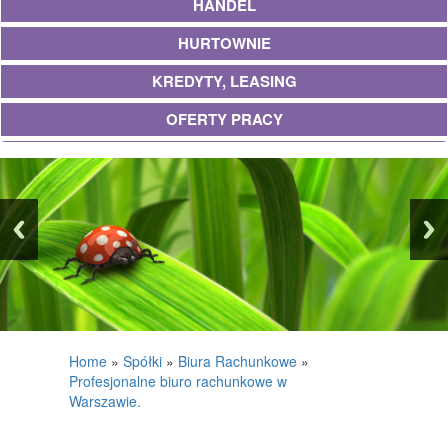
HANDEL
HURTOWNIE
KREDYTY, LEASING
OFERTY PRACY
UBEZPIECZENIA
EKOLOGIA
BANKI, PRZELEWY, WALUTY, KANTORY
WYKOŃCZENIA
PROJEKTOWANIE
REMONTY, ELEKTRYK, HYDRAULIK
Home
»
Spółki
»
Biura Rachunkowe
»
Profesjonalne biuro rachunkowe w
MATERIAŁY BUDOWLANE
Warszawie.
POSIADŁOŚĆ