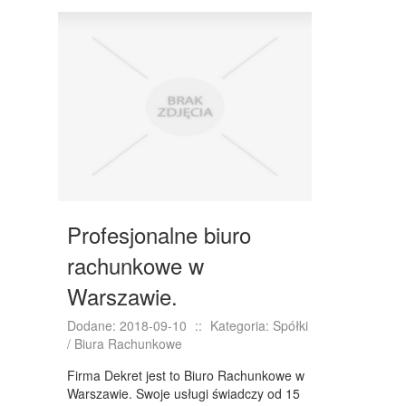
DRZWI I OKNA
KLIMATYZACJA I WENTYLACJA
NIERUCHOMOŚCI, DZIAŁKI
DOMY, MIESZKANIA
WYKSZTAŁCENIE
PLACÓWKI EDUKACYJNE
KURSY JĘZYKOWE
Profesjonalne biuro
KURSY I SZKOLENIA
rachunkowe w
TŁUMACZENIA
Warszawie.
BIZNES ONLINE
Dodane: 2018-09-10
::
Kategoria: Spółki
/ Biura Rachunkowe
BIŻUTERIA
Firma Dekret jest to Biuro Rachunkowe w
DLA DZIECI
Warszawie. Swoje usługi świadczy od 15