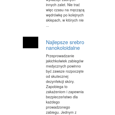
SALONY KOSMETYCZNE
innych zalet. Nie trać
więc czasu na męczącą
SPRZĘT MEDYCZNY
wędrówkę po kolejnych
sklepach, w których nie
WEB
...
OPROGRAMOWANIE
Najlepsze srebro
KONTAKT
nanokoloidalne
Przeprowadzanie
jakichkolwiek zabiegów
medycznych powinno
być zawsze rozpoczęte
od skutecznej
dezynfekcji skóry.
Zapobiega to
zakażeniom i zapewnia
bezpieczeństwo dla
każdego
prowadzonego
zabiegu. Jednym z