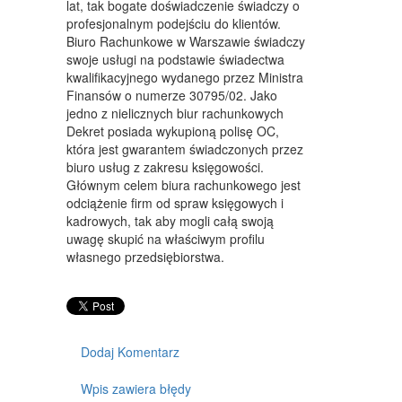
lat, tak bogate doświadczenie świadczy o
MEBLE
profesjonalnym podejściu do klientów.
Biuro Rachunkowe w Warszawie świadczy
WYPOSAŻENIE WNĘTRZ
swoje usługi na podstawie świadectwa
kwalifikacyjnego wydanego przez Ministra
WYPOSAŻENIE ŁAZIENKI
Finansów o numerze 30795/02. Jako
jedno z nielicznych biur rachunkowych
ODZIEŻ
Dekret posiada wykupioną polisę OC,
która jest gwarantem świadczonych przez
SPORT
biuro usług z zakresu księgowości.
Głównym celem biura rachunkowego jest
ELEKTRONIKA, RTV, AGD
odciążenie firm od spraw księgowych i
kadrowych, tak aby mogli całą swoją
ART. DLA ZWIERZĄT
uwagę skupić na właściwym profilu
OGRÓD, ROŚLINY
własnego przedsiębiorstwa.
CHEMIA
ART. SPOŻYWCZE
Dodaj Komentarz
MATERIAŁY EKSPLOATACYJNE
Wpis zawiera błędy
INNE SKLEPY