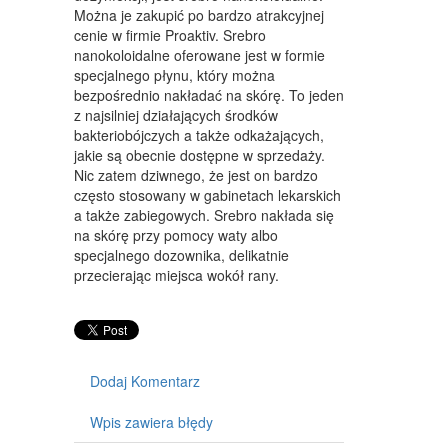
WYPOSAŻENIE WNĘTRZ
Można je zakupić po bardzo atrakcyjnej
cenie w firmie Proaktiv. Srebro
WYPOSAŻENIE ŁAZIENKI
nanokoloidalne oferowane jest w formie
specjalnego płynu, który można
ODZIEŻ
bezpośrednio nakładać na skórę. To jeden
SPORT
z najsilniej działających środków
bakteriobójczych a także odkażających,
ELEKTRONIKA, RTV, AGD
jakie są obecnie dostępne w sprzedaży.
Nic zatem dziwnego, że jest on bardzo
ART. DLA ZWIERZĄT
często stosowany w gabinetach lekarskich
a także zabiegowych. Srebro nakłada się
OGRÓD, ROŚLINY
na skórę przy pomocy waty albo
specjalnego dozownika, delikatnie
CHEMIA
przecierając miejsca wokół rany.
ART. SPOŻYWCZE
MATERIAŁY EKSPLOATACYJNE
INNE SKLEPY
Dodaj Komentarz
SPRZĘT
Wpis zawiera błędy