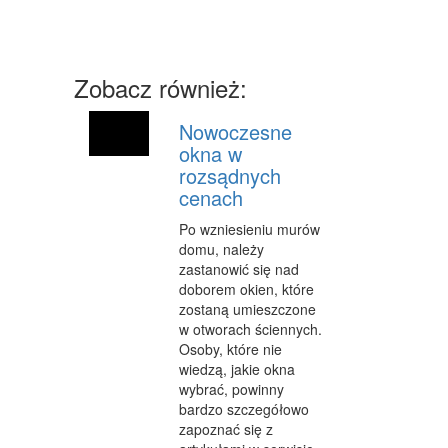
MASZYNY
NARZĘDZIA
Zobacz również:
PRZEMYSŁ METALOWY
PRZEWÓZ
Nowoczesne
okna w
TRANSPORT
rozsądnych
cenach
CZĘŚCI SAMOCHODOWE
Po wzniesieniu murów
WYNAJEM
domu, należy
zastanowić się nad
USŁUGI MOTORYZACYJNE
doborem okien, które
zostaną umieszczone
SALONY, KOMISY
w otworach ściennych.
Osoby, które nie
PUBLIC RELATIONS
wiedzą, jakie okna
AGENCJE REKLAMOWE
wybrać, powinny
bardzo szczegółowo
MATERIAŁY REKLAMOWE
zapoznać się z