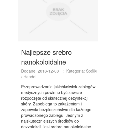
NIERUCHOMOŚCI, DZIAŁKI
DOMY, MIESZKANIA
WYKSZTAŁCENIE
PLACÓWKI EDUKACYJNE
Najlepsze srebro
KURSY JĘZYKOWE
nanokoloidalne
KURSY I SZKOLENIA
Dodane: 2016-12-08
::
Kategoria: Spółki
TŁUMACZENIA
/ Handel
BIZNES ONLINE
Przeprowadzanie jakichkolwiek zabiegów
medycznych powinno być zawsze
BIŻUTERIA
rozpoczęte od skutecznej dezynfekcji
skóry. Zapobiega to zakażeniom i
DLA DZIECI
zapewnia bezpieczeństwo dla każdego
prowadzonego zabiegu. Jednym z
MEBLE
najskuteczniejszych środków do
dezynfekcji, jest srebro nanokoloidalne.