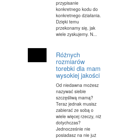
przypisanie
konkretnego kodu do
WEB
konkretnego działania.
Dzięki temu
OPROGRAMOWANIE
przekonamy się, jak
KONTAKT
wiele zyskujemy. N...
Różnych
rozmiarów
torebki dla mam
wysokiej jakości
Od niedawna możesz
nazywać siebie
szczęśliwą mamą?
Teraz jednak musisz
zabierać ze sobą o
wiele więcej rzeczy, niż
dotychczas?
Jednocześnie nie
posiadasz na nie już