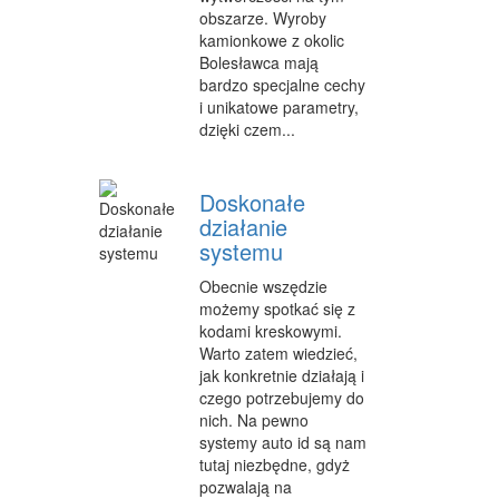
obszarze. Wyroby
OPIEKA
kamionkowe z okolic
Bolesławca mają
INNE USŁUGI
bardzo specjalne cechy
i unikatowe parametry,
KURIER, PRZESYŁKI
dzięki czem...
WYCIECZKI
HOTELE I NOCLEGI
Doskonałe
działanie
PODRÓŻE
systemu
ZDROWIE
Obecnie wszędzie
możemy spotkać się z
DIETETYKA, ODCHUDZANIE
kodami kreskowymi.
Warto zatem wiedzieć,
KOSMETYKI
jak konkretnie działają i
czego potrzebujemy do
LECZENIE
nich. Na pewno
systemy auto id są nam
SALONY KOSMETYCZNE
tutaj niezbędne, gdyż
pozwalają na
SPRZĘT MEDYCZNY