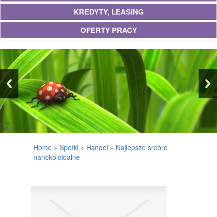
KREDYTY, LEASING
OFERTY PRACY
UBEZPIECZENIA
EKOLOGIA
BANKI, PRZELEWY, WALUTY, KANTORY
WYKOŃCZENIA
PROJEKTOWANIE
REMONTY, ELEKTRYK, HYDRAULIK
Home
»
Spółki
»
Handel
»
Najlepsze srebro
nanokoloidalne
MATERIAŁY BUDOWLANE
POSIADŁOŚĆ
DRZWI I OKNA
KLIMATYZACJA I WENTYLACJA