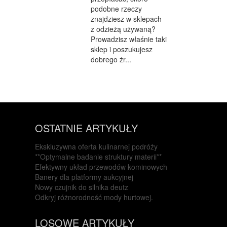
podobne rzeczy
znajdziesz w sklepach
z odzieżą używaną?
Prowadzisz właśnie taki
sklep i poszukujesz
dobrego źr...
OSTATNIE ARTYKUŁY
Ekskluzywna oferta kulinarnej podróży
**Optymalne badanie struktury materii**
Efektywny układ przewodów kominowych
Banery dla platformy aukcyjnej
Nowy czujnik do silnika deutz
Odkryj różnorodność mody hurtowej.
LOSOWE ARTYKUŁY