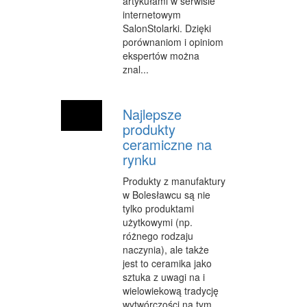
artykułami w serwisie
INNE AGENCJE
internetowym
SalonStolarki. Dzięki
WIGOR
porównaniom i opiniom
ekspertów można
IMPREZY INTEGRACYJNE
znal...
HOBBY
Najlepsze
ZAJĘCIA SPORTOWE I REKREACYJNE
produkty
ceramiczne na
PRODUKCJA
rynku
INFORMATYCZNE
Produkty z manufaktury
RESTAURACJE, CATERING
w Bolesławcu są nie
tylko produktami
FOTOGRAFIA
użytkowymi (np.
różnego rodzaju
ADWOKACI, PORADY PRAWNE
naczynia), ale także
jest to ceramika jako
SPRZĄTANIE, PORZĄDKOWANIE
sztuka z uwagi na i
wielowiekową tradycję
SERWIS
wytwórczości na tym