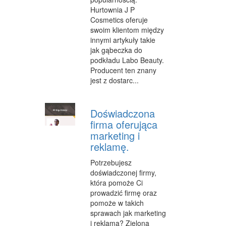
INNE AGENCJE
Hurtownia J P
Cosmetics oferuje
WIGOR
swoim klientom między
innymi artykuły takie
IMPREZY INTEGRACYJNE
jak gąbeczka do
podkładu Labo Beauty.
HOBBY
Producent ten znany
jest z dostarc...
ZAJĘCIA SPORTOWE I REKREACYJNE
PRODUKCJA
Doświadczona
firma oferująca
INFORMATYCZNE
marketing i
RESTAURACJE, CATERING
reklamę.
FOTOGRAFIA
Potrzebujesz
doświadczonej firmy,
ADWOKACI, PORADY PRAWNE
która pomoże Ci
prowadzić firmę oraz
SPRZĄTANIE, PORZĄDKOWANIE
pomoże w takich
sprawach jak marketing
SERWIS
i reklama? Zielona