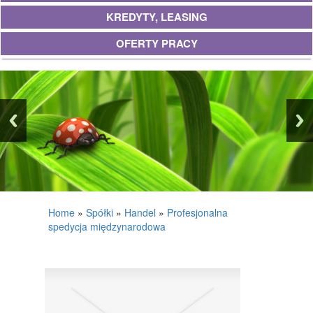
KREDYTY, LEASING
OFERTY PRACY
UBEZPIECZENIA
EKOLOGIA
BANKI, PRZELEWY, WALUTY, KANTORY
WYKOŃCZENIA
PROJEKTOWANIE
REMONTY, ELEKTRYK, HYDRAULIK
Home
»
Spółki
»
Handel
»
Profesjonalna
spedycja międzynarodowa
MATERIAŁY BUDOWLANE
POSIADŁOŚĆ
DRZWI I OKNA
KLIMATYZACJA I WENTYLACJA