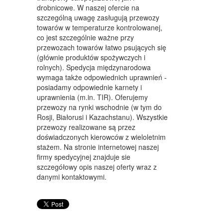
WYPOSAŻENIE WNĘTRZ
drobnicowe. W naszej ofercie na
szczególną uwagę zasługują przewozy
WYPOSAŻENIE ŁAZIENKI
towarów w temperaturze kontrolowanej,
co jest szczególnie ważne przy
ODZIEŻ
przewozach towarów łatwo psujących się
SPORT
(głównie produktów spożywczych i
rolnych). Spedycja międzynarodowa
ELEKTRONIKA, RTV, AGD
wymaga także odpowiednich uprawnień -
posiadamy odpowiednie karnety i
ART. DLA ZWIERZĄT
uprawnienia (m.in. TIR). Oferujemy
przewozy na rynki wschodnie (w tym do
OGRÓD, ROŚLINY
Rosji, Białorusi i Kazachstanu). Wszystkie
przewozy realizowane są przez
CHEMIA
doświadczonych kierowców z wieloletnim
stażem. Na stronie internetowej naszej
ART. SPOŻYWCZE
firmy spedycyjnej znajduje sie
szczegółowy opis naszej oferty wraz z
MATERIAŁY EKSPLOATACYJNE
danymi kontaktowymi.
INNE SKLEPY
SPRZĘT