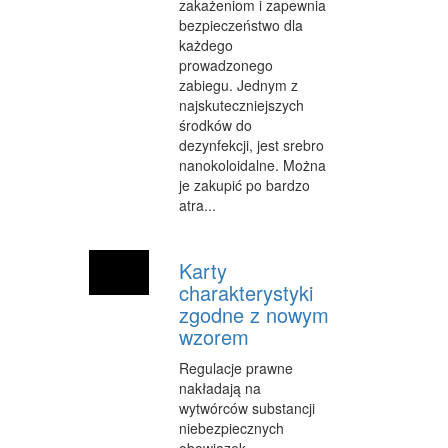
zakażeniom i zapewnia
bezpieczeństwo dla
WEB
każdego
prowadzonego
OPROGRAMOWANIE
zabiegu. Jednym z
najskuteczniejszych
KONTAKT
środków do
dezynfekcji, jest srebro
nanokoloidalne. Można
je zakupić po bardzo
atra...
Karty
charakterystyki
zgodne z nowym
wzorem
Regulacje prawne
nakładają na
wytwórców substancji
niebezpiecznych