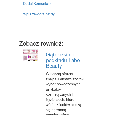
MASZYNY
Dodaj Komentarz
NARZĘDZIA
Wpis zawiera błędy
PRZEMYSŁ METALOWY
PRZEWÓZ
Zobacz również:
TRANSPORT
CZĘŚCI SAMOCHODOWE
Gąbeczki do
podkładu Labo
WYNAJEM
Beauty
USŁUGI MOTORYZACYJNE
W naszej ofercie
znajdą Państwo szeroki
SALONY, KOMISY
wybór nowoczesnych
artykułów
PUBLIC RELATIONS
kosmetycznych i
fryzjerskich, które
AGENCJE REKLAMOWE
wśród klientów cieszą
MATERIAŁY REKLAMOWE
się ogromną
popularnością.