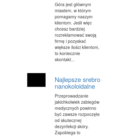
Góra jest głównym
OPIEKA
miastem, w którym
pomagamy naszym
INNE USŁUGI
klientom. Jeśli więc
chcesz bardziej
KURIER, PRZESYŁKI
rozreklamować swoją
firmę i pozyskać
WYCIECZKI
większe ilości klientom,
to koniecznie
HOTELE I NOCLEGI
skontakt...
PODRÓŻE
ZDROWIE
Najlepsze srebro
nanokoloidalne
DIETETYKA, ODCHUDZANIE
Przeprowadzanie
KOSMETYKI
jakichkolwiek zabiegów
medycznych powinno
LECZENIE
być zawsze rozpoczęte
od skutecznej
SALONY KOSMETYCZNE
dezynfekcji skóry.
Zapobiega to
SPRZĘT MEDYCZNY