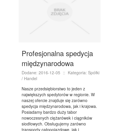
NIERUCHOMOŚCI, DZIAŁKI
DOMY, MIESZKANIA
WYKSZTAŁCENIE
PLACÓWKI EDUKACYJNE
Profesjonalna spedycja
KURSY JĘZYKOWE
międzynarodowa
KURSY I SZKOLENIA
Dodane: 2016-12-05
::
Kategoria: Spółki
TŁUMACZENIA
/ Handel
BIZNES ONLINE
Nasze przedsiębiorstwo to jeden z
największych spedytorów w regionie. W
BIŻUTERIA
naszej ofercie znajduje się zarówno
spedycja międzynarodowa, jak i krajowa.
DLA DZIECI
Posiadamy bardzo duży tabor
nowoczesnych ciężarówek i ciągników
MEBLE
siodłowych. Obsługujemy zarówno
transporty całopojazdowe, jak i