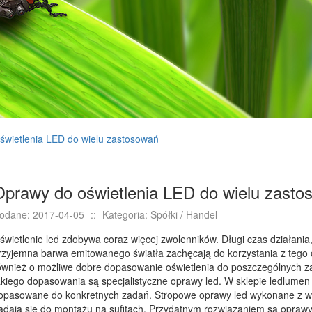
świetlenia LED do wielu zastosowań
Oprawy do oświetlenia LED do wielu zasto
odane: 2017-04-05
::
Kategoria: Spółki / Handel
świetlenie led zdobywa coraz więcej zwolenników. Długi czas działania, 
rzyjemna barwa emitowanego światła zachęcają do korzystania z tego o
ównież o możliwe dobre dopasowanie oświetlenia do poszczególnych 
akiego dopasowania są specjalistyczne oprawy led. W sklepie ledlum
opasowane do konkretnych zadań. Stropowe oprawy led wykonane z w
adają się do montażu na sufitach. Przydatnym rozwiązaniem są opraw