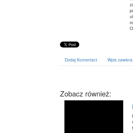
z
p
u
o
O
Dodaj Komentarz
Wpis zawiera
Zobacz również: