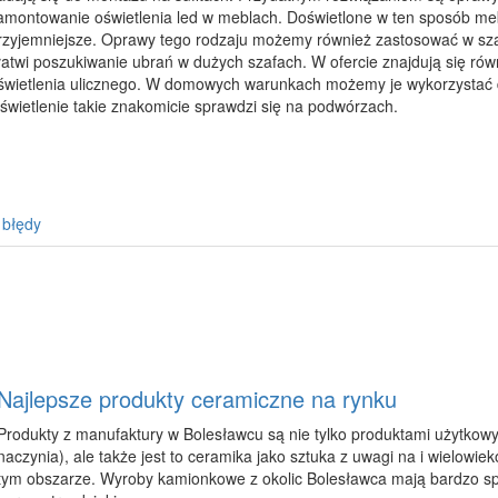
amontowanie oświetlenia led w meblach. Doświetlone w ten sposób meb
rzyjemniejsze. Oprawy tego rodzaju możemy również zastosować w sza
łatwi poszukiwanie ubrań w dużych szafach. W ofercie znajdują się r
świetlenia ulicznego. W domowych warunkach możemy je wykorzystać d
świetlenie takie znakomicie sprawdzi się na podwórzach.
 błędy
Najlepsze produkty ceramiczne na rynku
Produkty z manufaktury w Bolesławcu są nie tylko produktami użytkowy
naczynia), ale także jest to ceramika jako sztuka z uwagi na i wielowie
tym obszarze. Wyroby kamionkowe z okolic Bolesławca mają bardzo sp