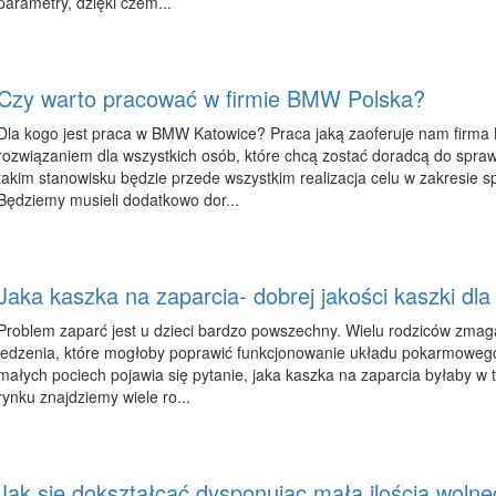
parametry, dzięki czem...
Czy warto pracować w firmie BMW Polska?
Dla kogo jest praca w BMW Katowice? Praca jaką zaoferuje nam firm
rozwiązaniem dla wszystkich osób, które chcą zostać doradcą do spr
takim stanowisku będzie przede wszystkim realizacja celu w zakresie
Będziemy musieli dodatkowo dor...
Jaka kaszka na zaparcia- dobrej jakości kaszki dla 
Problem zaparć jest u dzieci bardzo powszechny. Wielu rodziców zmaga 
jedzenia, które mogłoby poprawić funkcjonowanie układu pokarmowego
małych pociech pojawia się pytanie, jaka kaszka na zaparcia byłaby w ta
rynku znajdziemy wiele ro...
Jak się dokształcać dysponując małą ilością woln