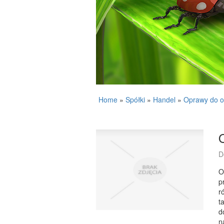
Home
»
Spółki
»
Handel
»
Oprawy do o
D
O
p
r
t
d
n