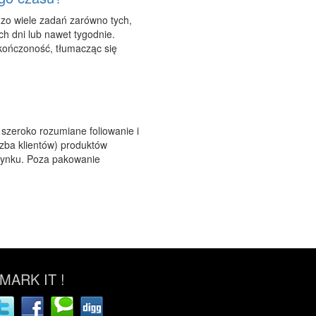
zo wiele zadań zarówno tych,
ch dni lub nawet tygodnie.
skończoność, tłumacząc się
 szeroko rozumiane foliowanie i
czba klientów) produktów
rynku. Poza pakowanie
ARK IT !