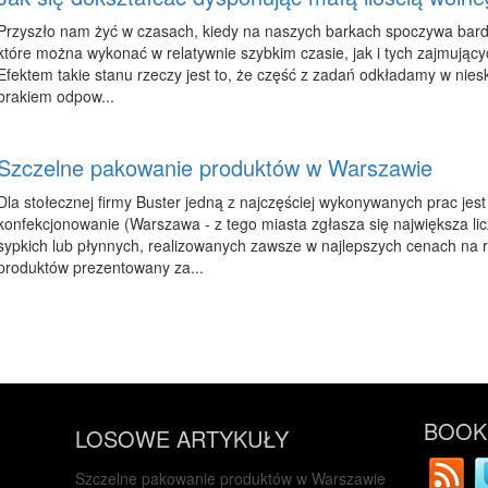
Przyszło nam żyć w czasach, kiedy na naszych barkach spoczywa bard
które można wykonać w relatywnie szybkim czasie, jak i tych zajmujący
Efektem takie stanu rzeczy jest to, że część z zadań odkładamy w nie
brakiem odpow...
Szczelne pakowanie produktów w Warszawie
Dla stołecznej firmy Buster jedną z najczęściej wykonywanych prac jest
konfekcjonowanie (Warszawa - z tego miasta zgłasza się największa li
sypkich lub płynnych, realizowanych zawsze w najlepszych cenach na 
produktów prezentowany za...
BOOKM
LOSOWE ARTYKUŁY
Szczelne pakowanie produktów w Warszawie