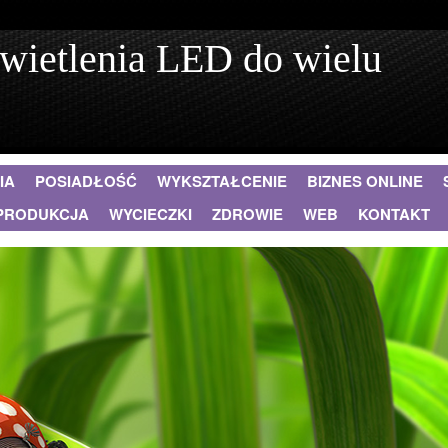
wietlenia LED do wielu
IA
POSIADŁOŚĆ
WYKSZTAŁCENIE
BIZNES ONLINE
PRODUKCJA
WYCIECZKI
ZDROWIE
WEB
KONTAKT