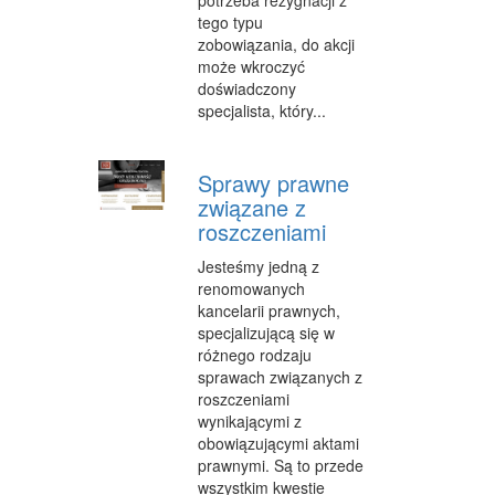
potrzeba rezygnacji z
tego typu
MATERIAŁY REKLAMOWE
zobowiązania, do akcji
może wkroczyć
INNE AGENCJE
doświadczony
specjalista, który...
WIGOR
IMPREZY INTEGRACYJNE
Sprawy prawne
związane z
HOBBY
roszczeniami
ZAJĘCIA SPORTOWE I REKREACYJNE
Jesteśmy jedną z
renomowanych
PRODUKCJA
kancelarii prawnych,
specjalizującą się w
INFORMATYCZNE
różnego rodzaju
RESTAURACJE, CATERING
sprawach związanych z
roszczeniami
FOTOGRAFIA
wynikającymi z
obowiązującymi aktami
ADWOKACI, PORADY PRAWNE
prawnymi. Są to przede
wszystkim kwestie