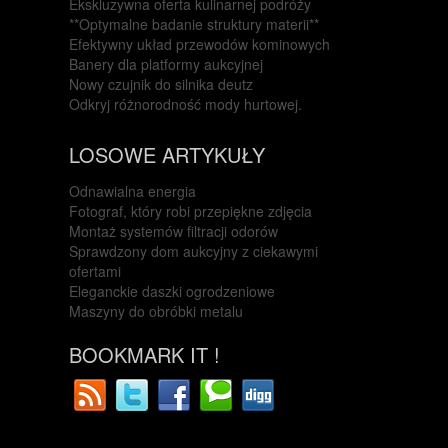
Ekskluzywna oferta kulinarnej podróży
**Optymalne badanie struktury materii**
Efektywny układ przewodów kominowych
Banery dla platformy aukcyjnej
Nowy czujnik do silnika deutz
Odkryj różnorodność mody hurtowej.
LOSOWE ARTYKUŁY
Odnawialna energia
Fotograf, który robi przepiękne zdjęcia
Montaż systemów filtracji odorów
Sprawdzony dom aukcyjny z ciekawymi
ofertami
Eleganckie daszki ogrodzeniowe
Maszyny do obróbki metalu
BOOKMARK IT !