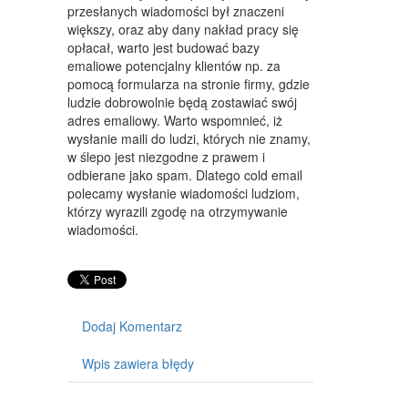
przesłanych wiadomości był znaczeni
MEBLE
większy, oraz aby dany nakład pracy się
opłacał, warto jest budować bazy
WYPOSAŻENIE WNĘTRZ
emaliowe potencjalny klientów np. za
pomocą formularza na stronie firmy, gdzie
WYPOSAŻENIE ŁAZIENKI
ludzie dobrowolnie będą zostawiać swój
adres emaliowy. Warto wspomnieć, iż
ODZIEŻ
wysłanie maili do ludzi, których nie znamy,
SPORT
w ślepo jest niezgodne z prawem i
odbierane jako spam. Dlatego cold email
ELEKTRONIKA, RTV, AGD
polecamy wysłanie wiadomości ludziom,
którzy wyrazili zgodę na otrzymywanie
ART. DLA ZWIERZĄT
wiadomości.
OGRÓD, ROŚLINY
CHEMIA
Dodaj Komentarz
ART. SPOŻYWCZE
Wpis zawiera błędy
MATERIAŁY EKSPLOATACYJNE
INNE SKLEPY