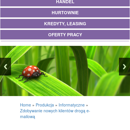
HANDEL
HURTOWNIE
KREDYTY, LEASING
OFERTY PRACY
UBEZPIECZENIA
EKOLOGIA
BANKI, PRZELEWY, WALUTY, KANTORY
WYKOŃCZENIA
PROJEKTOWANIE
REMONTY, ELEKTRYK, HYDRAULIK
Home
»
Produkcja
»
Informatyczne
»
Zdobywanie nowych klientów drogą e-
MATERIAŁY BUDOWLANE
mailową
POSIADŁOŚĆ