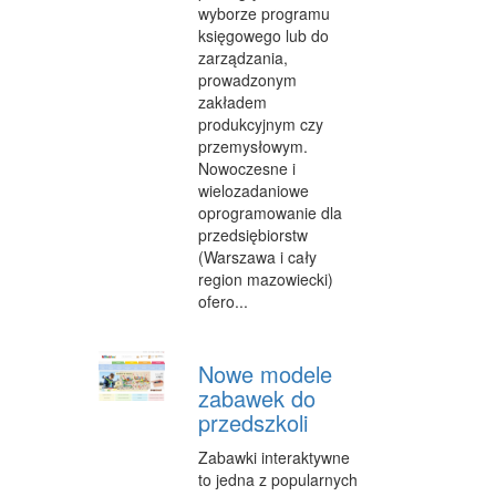
wyborze programu
SALONY KOSMETYCZNE
księgowego lub do
SPRZĘT MEDYCZNY
zarządzania,
prowadzonym
WEB
zakładem
produkcyjnym czy
OPROGRAMOWANIE
przemysłowym.
Nowoczesne i
KONTAKT
wielozadaniowe
oprogramowanie dla
przedsiębiorstw
(Warszawa i cały
region mazowiecki)
ofero...
Nowe modele
zabawek do
przedszkoli
Zabawki interaktywne
to jedna z popularnych