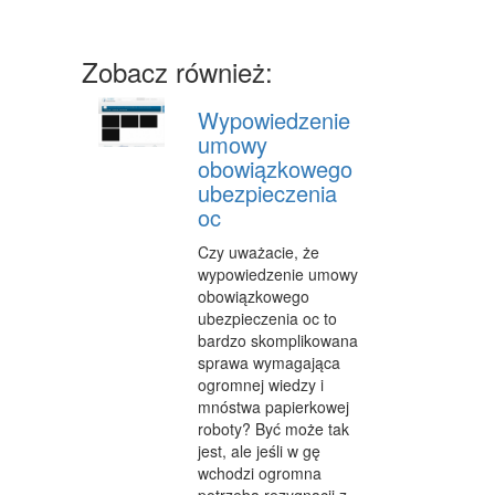
SPRZĘT
Zobacz również:
MASZYNY
NARZĘDZIA
Wypowiedzenie
umowy
PRZEMYSŁ METALOWY
obowiązkowego
ubezpieczenia
PRZEWÓZ
oc
TRANSPORT
Czy uważacie, że
wypowiedzenie umowy
CZĘŚCI SAMOCHODOWE
obowiązkowego
ubezpieczenia oc to
WYNAJEM
bardzo skomplikowana
sprawa wymagająca
USŁUGI MOTORYZACYJNE
ogromnej wiedzy i
mnóstwa papierkowej
SALONY, KOMISY
roboty? Być może tak
PUBLIC RELATIONS
jest, ale jeśli w gę
wchodzi ogromna
AGENCJE REKLAMOWE