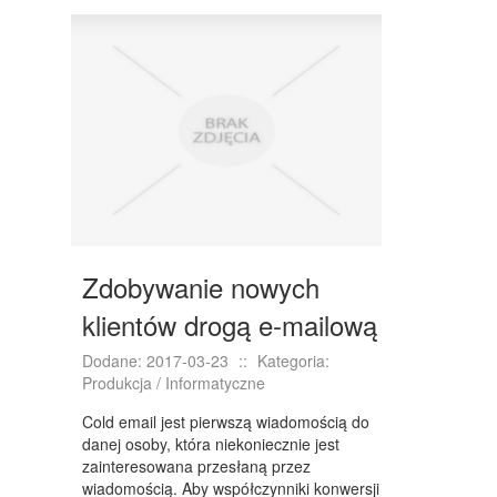
DRZWI I OKNA
KLIMATYZACJA I WENTYLACJA
NIERUCHOMOŚCI, DZIAŁKI
DOMY, MIESZKANIA
WYKSZTAŁCENIE
PLACÓWKI EDUKACYJNE
KURSY JĘZYKOWE
Zdobywanie nowych
KURSY I SZKOLENIA
klientów drogą e-mailową
TŁUMACZENIA
Dodane: 2017-03-23
::
Kategoria:
Produkcja / Informatyczne
BIZNES ONLINE
Cold email jest pierwszą wiadomością do
BIŻUTERIA
danej osoby, która niekoniecznie jest
zainteresowana przesłaną przez
DLA DZIECI
wiadomością. Aby współczynniki konwersji