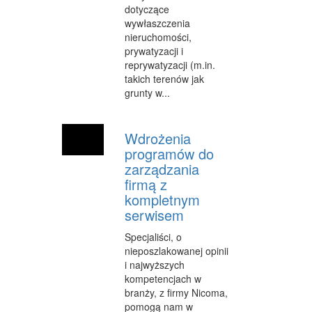
SPRZĄTANIE, PORZĄDKOWANIE
dotyczące
wywłaszczenia
SERWIS
nieruchomości,
prywatyzacji i
OPIEKA
reprywatyzacji (m.in.
takich terenów jak
INNE USŁUGI
grunty w...
KURIER, PRZESYŁKI
Wdrożenia
WYCIECZKI
programów do
HOTELE I NOCLEGI
zarządzania
firmą z
PODRÓŻE
kompletnym
serwisem
ZDROWIE
Specjaliści, o
DIETETYKA, ODCHUDZANIE
nieposzlakowanej opinii
i najwyższych
KOSMETYKI
kompetencjach w
branży, z firmy Nicoma,
LECZENIE
pomogą nam w