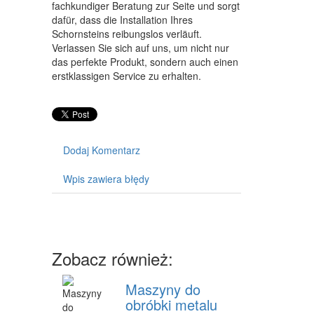
WYPOSAŻENIE WNĘTRZ
fachkundiger Beratung zur Seite und sorgt
dafür, dass die Installation Ihres
WYPOSAŻENIE ŁAZIENKI
Schornsteins reibungslos verläuft.
Verlassen Sie sich auf uns, um nicht nur
ODZIEŻ
das perfekte Produkt, sondern auch einen
erstklassigen Service zu erhalten.
SPORT
ELEKTRONIKA, RTV, AGD
ART. DLA ZWIERZĄT
Dodaj Komentarz
OGRÓD, ROŚLINY
Wpis zawiera błędy
CHEMIA
ART. SPOŻYWCZE
MATERIAŁY EKSPLOATACYJNE
Zobacz również:
INNE SKLEPY
Maszyny do
SPRZĘT
obróbki metalu