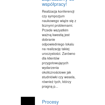
współpracy!
OPIEKA
Realizacja konferencji
INNE USŁUGI
czy sympozjum
naukowego wiąże się z
KURIER, PRZESYŁKI
licznymi problemami.
Przede wszystkim
WYCIECZKI
ważną kwestią jest
dobranie
HOTELE I NOCLEGI
odpowiedniego lokalu
na realizację takiej
PODRÓŻE
uroczystości. Zarówno
dla klientów
ZDROWIE
przygotowujących
wydarzenia
DIETETYKA, ODCHUDZANIE
okolicznościowe jak
studniówki czy wesela,
KOSMETYKI
również tych, którzy
LECZENIE
pragną p...
SALONY KOSMETYCZNE
Procesy
SPRZĘT MEDYCZNY