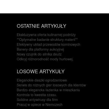
OSTATNIE ARTYKUŁY
Ekskluzywna oferta kulinarnej podróży
**Optymalne badanie struktury materii**
Efektywny układ przewodów kominowych
Banery dla platformy aukcyjnej
Nowy czujnik do silnika deutz
Odkryj różnorodność mody hurtowej.
LOSOWE ARTYKUŁY
Eleganckie daszki ogrodzeniowe
Serwis do różnych gier losowych dla klientów
Bardzo elegancka łazienka w mieszkaniu
Kontrola to kwestia czasu.
Solidne antywirusy dla firm
Pracuj w opiece w Niemczech