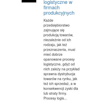
logistyczne w
firmach
WEB
produkcyjnych
OPROGRAMOWANIE
Każde
przedsiębiorstwo
KONTAKT
zajmujące się
produkcją towarów,
niezależnie od ich
rodzaju, jak też
przeznaczenia, musi
mieć dobrze
opanowane procesy
logistyczne, gdyż od
nich zależy na przykład
sprawna dystrybucja
towarów na rynku, jak
też ich sprzedaż, a w
konsekwencji zyski dla
lub straty firmy.
Procesy logis...