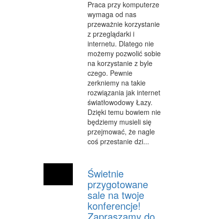
Praca przy komputerze
INNE AGENCJE
wymaga od nas
przeważnie korzystanie
WIGOR
z przeglądarki i
internetu. Dlatego nie
IMPREZY INTEGRACYJNE
możemy pozwolić sobie
na korzystanie z byle
HOBBY
czego. Pewnie
zerkniemy na takie
ZAJĘCIA SPORTOWE I REKREACYJNE
rozwiązania jak internet
PRODUKCJA
światłowodowy Łazy.
Dzięki temu bowiem nie
INFORMATYCZNE
będziemy musieli się
przejmować, że nagle
RESTAURACJE, CATERING
coś przestanie dzi...
FOTOGRAFIA
Świetnie
ADWOKACI, PORADY PRAWNE
przygotowane
sale na twoje
SPRZĄTANIE, PORZĄDKOWANIE
konferencje!
SERWIS
Zapraszamy do