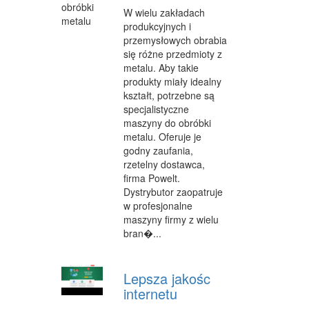
MASZYNY
W wielu zakładach
produkcyjnych i
NARZĘDZIA
przemysłowych obrabia
się różne przedmioty z
PRZEMYSŁ METALOWY
metalu. Aby takie
produkty miały idealny
PRZEWÓZ
kształt, potrzebne są
specjalistyczne
TRANSPORT
maszyny do obróbki
metalu. Oferuje je
CZĘŚCI SAMOCHODOWE
godny zaufania,
WYNAJEM
rzetelny dostawca,
firma Powelt.
USŁUGI MOTORYZACYJNE
Dystrybutor zaopatruje
w profesjonalne
SALONY, KOMISY
maszyny firmy z wielu
bran�...
PUBLIC RELATIONS
AGENCJE REKLAMOWE
Lepsza jakośc
internetu
MATERIAŁY REKLAMOWE