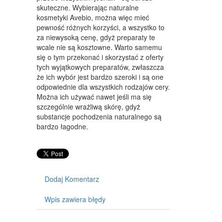
WYPOSAŻENIE WNĘTRZ
skuteczne. Wybierając naturalne
kosmetyki Avebio, można więc mieć
WYPOSAŻENIE ŁAZIENKI
pewność różnych korzyści, a wszystko to
za niewysoką cenę, gdyż preparaty te
ODZIEŻ
wcale nie są kosztowne. Warto samemu
SPORT
się o tym przekonać i skorzystać z oferty
tych wyjątkowych preparatów, zwłaszcza
ELEKTRONIKA, RTV, AGD
że ich wybór jest bardzo szeroki i są one
odpowiednie dla wszystkich rodzajów cery.
ART. DLA ZWIERZĄT
Można ich używać nawet jeśli ma się
szczególnie wrażliwą skórę, gdyż
OGRÓD, ROŚLINY
substancje pochodzenia naturalnego są
bardzo łagodne.
CHEMIA
ART. SPOŻYWCZE
MATERIAŁY EKSPLOATACYJNE
Dodaj Komentarz
INNE SKLEPY
Wpis zawiera błędy
SPRZĘT