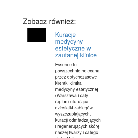
MASZYNY
NARZĘDZIA
Zobacz również:
PRZEMYSŁ METALOWY
Kuracje
PRZEWÓZ
medycyny
estetyczne w
TRANSPORT
zaufanej klinice
CZĘŚCI SAMOCHODOWE
Essence to
powszechnie polecana
WYNAJEM
przez dotychczasowe
klientki klinika
USŁUGI MOTORYZACYJNE
medycyny estetycznej
(Warszawa i cały
SALONY, KOMISY
region) oferująca
dziesiątki zabiegów
PUBLIC RELATIONS
wyszczuplających,
AGENCJE REKLAMOWE
kuracji odmładzających
i regenerujących skórę
MATERIAŁY REKLAMOWE
naszej twarzy i całego