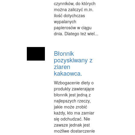
czynników, do których
można zaliczyć m.in.
WEB
ilość dotychczas
OPROGRAMOWANIE
wypalanych
papierosów w ciągu
KONTAKT
dnia. Dlatego też wiel...
Błonnik
pozyskiwany z
ziaren
kakaowca.
Wzbogacenie diety o
produkty zawierające
błonnik jest jedną z
najlepszych rzeczy,
jakie może zrobić
każdy, kto ma zamiar
się odchudzać. Nie
zawsze jednak jest
możliwe dostarczenie