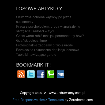
LOSOWE ARTYKUŁY
Skuteczna ochrona wątroby po przez
suplementy
Praca z psychologiem, drogą w znalezieniu
szczęścia i radości w życiu.
Gdzie warto robić makijaż permanentny brwi?
Gdańsk poleca firmę
Profesjonalnie zadbamy o twoją urodę
Bezpieczna i skuteczna depilacja laserowa
Tabletki nawilżające gardło
BOOKMARK IT !
Copyright © 2012 - www.uzdrawiamy.com.pl
Free Responsive Html5 Templates
by Zerotheme.com