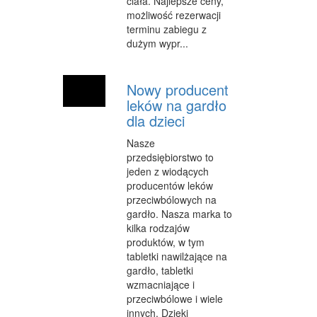
ciała. Najlepsze ceny,
INNE AGENCJE
możliwość rezerwacji
terminu zabiegu z
WIGOR
dużym wypr...
IMPREZY INTEGRACYJNE
Nowy producent
HOBBY
leków na gardło
dla dzieci
ZAJĘCIA SPORTOWE I REKREACYJNE
Nasze
PRODUKCJA
przedsiębiorstwo to
jeden z wiodących
INFORMATYCZNE
producentów leków
przeciwbólowych na
RESTAURACJE, CATERING
gardło. Nasza marka to
FOTOGRAFIA
kilka rodzajów
produktów, w tym
ADWOKACI, PORADY PRAWNE
tabletki nawilżające na
gardło, tabletki
SPRZĄTANIE, PORZĄDKOWANIE
wzmacniające i
przeciwbólowe i wiele
SERWIS
innych. Dzięki