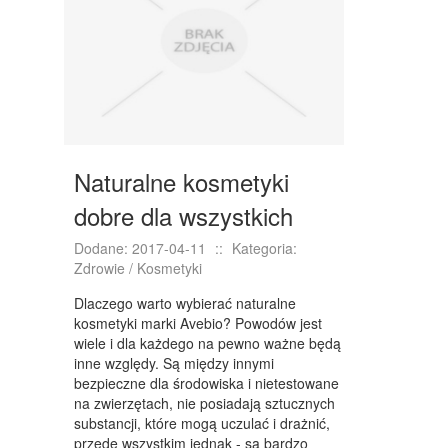
NIERUCHOMOŚCI, DZIAŁKI
DOMY, MIESZKANIA
WYKSZTAŁCENIE
PLACÓWKI EDUKACYJNE
Naturalne kosmetyki
KURSY JĘZYKOWE
dobre dla wszystkich
KURSY I SZKOLENIA
Dodane: 2017-04-11
::
Kategoria:
TŁUMACZENIA
Zdrowie / Kosmetyki
BIZNES ONLINE
Dlaczego warto wybierać naturalne
kosmetyki marki Avebio? Powodów jest
BIŻUTERIA
wiele i dla każdego na pewno ważne będą
inne względy. Są między innymi
DLA DZIECI
bezpieczne dla środowiska i nietestowane
na zwierzętach, nie posiadają sztucznych
MEBLE
substancji, które mogą uczulać i drażnić,
przede wszystkim jednak - są bardzo