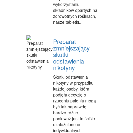
wykorzystaniu
OPIEKA
składników opartych na
zdrowotnych roślinach,
INNE USŁUGI
nasze tabletki...
KURIER, PRZESYŁKI
Preparat
WYCIECZKI
zmniejszający
HOTELE I NOCLEGI
skutki
odstawienia
PODRÓŻE
nikotyny
ZDROWIE
Skutki odstawienia
nikotyny w przypadku
DIETETYKA, ODCHUDZANIE
każdej osoby, która
podjęła decyzję o
KOSMETYKI
rzuceniu palenia mogą
być tak naprawdę
LECZENIE
bardzo różne,
ponieważ jest to ściśle
SALONY KOSMETYCZNE
uzależnione od
indywidualnych
SPRZĘT MEDYCZNY