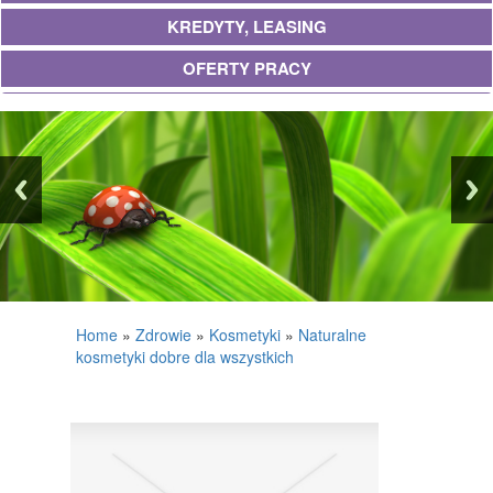
KREDYTY, LEASING
OFERTY PRACY
UBEZPIECZENIA
EKOLOGIA
BANKI, PRZELEWY, WALUTY, KANTORY
WYKOŃCZENIA
PROJEKTOWANIE
REMONTY, ELEKTRYK, HYDRAULIK
Home
»
Zdrowie
»
Kosmetyki
»
Naturalne
kosmetyki dobre dla wszystkich
MATERIAŁY BUDOWLANE
POSIADŁOŚĆ
DRZWI I OKNA
KLIMATYZACJA I WENTYLACJA