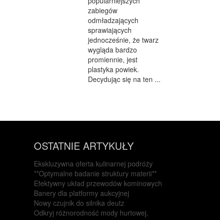
popularniejszych
zabiegów
odmładzających
sprawiających
jednocześnie, że twarz
wygląda bardzo
promiennie, jest
plastyka powiek.
Decydując się na ten ...
OSTATNIE ARTYKUŁY
Ekskluzywna oferta kulinarnej podróży
**Optymalne badanie struktury materii**
Efektywny układ przewodów kominowych
Banery dla platformy aukcyjnej
Nowy czujnik do silnika deutz
Odkryj różnorodność mody hurtowej.