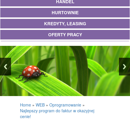
HANDEL
HURTOWNIE
KREDYTY, LEASING
OFERTY PRACY
UBEZPIECZENIA
EKOLOGIA
BANKI, PRZELEWY, WALUTY, KANTORY
WYKOŃCZENIA
PROJEKTOWANIE
REMONTY, ELEKTRYK, HYDRAULIK
Home
»
WEB
»
Oprogramowanie
»
Najlepszy program do faktur w okazyjnej
MATERIAŁY BUDOWLANE
cenie!
POSIADŁOŚĆ