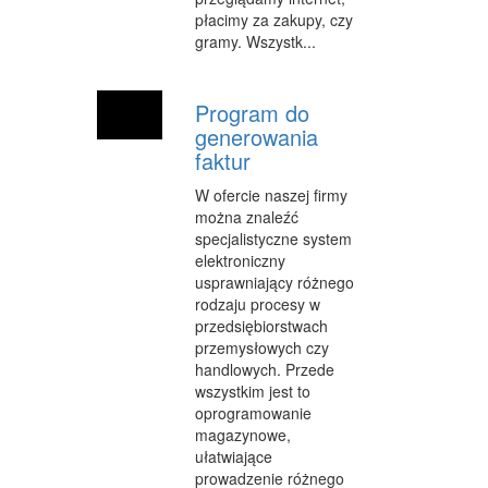
płacimy za zakupy, czy
MATERIAŁY REKLAMOWE
gramy. Wszystk...
INNE AGENCJE
Program do
WIGOR
generowania
faktur
IMPREZY INTEGRACYJNE
W ofercie naszej firmy
HOBBY
można znaleźć
specjalistyczne system
ZAJĘCIA SPORTOWE I REKREACYJNE
elektroniczny
usprawniający różnego
PRODUKCJA
rodzaju procesy w
przedsiębiorstwach
INFORMATYCZNE
przemysłowych czy
handlowych. Przede
RESTAURACJE, CATERING
wszystkim jest to
FOTOGRAFIA
oprogramowanie
magazynowe,
ADWOKACI, PORADY PRAWNE
ułatwiające
prowadzenie różnego