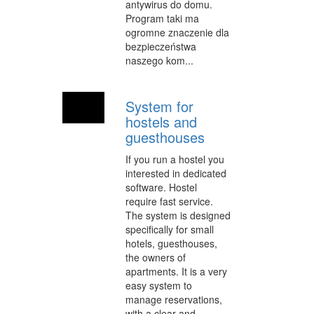
antywirus do domu.
SALONY KOSMETYCZNE
Program taki ma
ogromne znaczenie dla
SPRZĘT MEDYCZNY
bezpieczeństwa
naszego kom...
WEB
OPROGRAMOWANIE
System for
KONTAKT
hostels and
guesthouses
If you run a hostel you
interested in dedicated
software. Hostel
require fast service.
The system is designed
specifically for small
hotels, guesthouses,
the owners of
apartments. It is a very
easy system to
manage reservations,
with a clear and