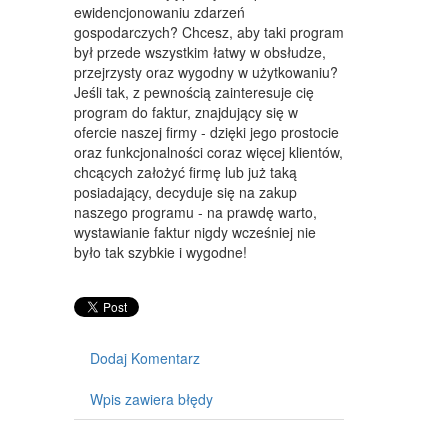
ewidencjonowaniu zdarzeń
MEBLE
gospodarczych? Chcesz, aby taki program
był przede wszystkim łatwy w obsłudze,
WYPOSAŻENIE WNĘTRZ
przejrzysty oraz wygodny w użytkowaniu?
Jeśli tak, z pewnością zainteresuje cię
WYPOSAŻENIE ŁAZIENKI
program do faktur, znajdujący się w
ofercie naszej firmy - dzięki jego prostocie
ODZIEŻ
oraz funkcjonalności coraz więcej klientów,
SPORT
chcących założyć firmę lub już taką
posiadający, decyduje się na zakup
ELEKTRONIKA, RTV, AGD
naszego programu - na prawdę warto,
wystawianie faktur nigdy wcześniej nie
ART. DLA ZWIERZĄT
było tak szybkie i wygodne!
OGRÓD, ROŚLINY
CHEMIA
Dodaj Komentarz
ART. SPOŻYWCZE
Wpis zawiera błędy
MATERIAŁY EKSPLOATACYJNE
INNE SKLEPY