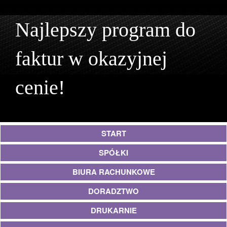
Najlepszy program do
faktur w okazyjnej
cenie!
START
SPÓŁKI
BIURA RACHUNKOWE
DORADZTWO
DRUKARNIE