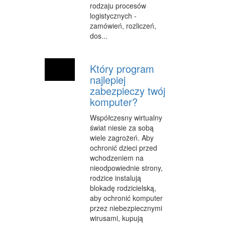
SPRZĄTANIE, PORZĄDKOWANIE
rodzaju procesów
logistycznych -
SERWIS
zamówień, rozliczeń,
dos...
OPIEKA
INNE USŁUGI
Który program
najlepiej
KURIER, PRZESYŁKI
zabezpieczy twój
WYCIECZKI
komputer?
HOTELE I NOCLEGI
Współczesny wirtualny
świat niesie za sobą
PODRÓŻE
wiele zagrożeń. Aby
ochronić dzieci przed
ZDROWIE
wchodzeniem na
nieodpowiednie strony,
DIETETYKA, ODCHUDZANIE
rodzice instalują
blokadę rodzicielską,
KOSMETYKI
aby ochronić komputer
przez niebezpiecznymi
LECZENIE
wirusami, kupują