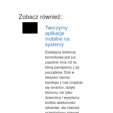
SPRZĘT
Zobacz również:
MASZYNY
NARZĘDZIA
Tworzymy
aplikacje
PRZEMYSŁ METALOWY
mobilne na
systemy
PRZEWÓZ
Dzisiejsza telefonia
TRANSPORT
komórkowa jest już
zupełnie inna niż ta,
CZĘŚCI SAMOCHODOWE
którą pamiętamy z jej
początków. Dziś w
WYNAJEM
kieszeni niemal
każdego z nas znajduje
USŁUGI MOTORYZACYJNE
się smarfon, dzięki
któremu nie tylko
SALONY, KOMISY
dzwonimy i wysyłamy
krótkie wiadomości
PUBLIC RELATIONS
tekstowe, ale również
AGENCJE REKLAMOWE
przeglądamy internet,