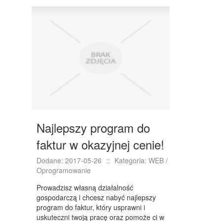
DRZWI I OKNA
KLIMATYZACJA I WENTYLACJA
NIERUCHOMOŚCI, DZIAŁKI
DOMY, MIESZKANIA
WYKSZTAŁCENIE
PLACÓWKI EDUKACYJNE
KURSY JĘZYKOWE
Najlepszy program do
KURSY I SZKOLENIA
faktur w okazyjnej cenie!
TŁUMACZENIA
Dodane: 2017-05-26
::
Kategoria: WEB /
Oprogramowanie
BIZNES ONLINE
Prowadzisz własną działalność
BIŻUTERIA
gospodarczą i chcesz nabyć najlepszy
program do faktur, który usprawni i
DLA DZIECI
uskuteczni twoją pracę oraz pomoże ci w