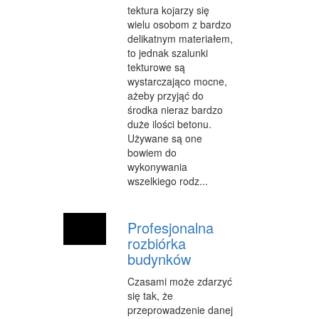
tektura kojarzy się
OPIEKA
wielu osobom z bardzo
delikatnym materiałem,
INNE USŁUGI
to jednak szalunki
tekturowe są
KURIER, PRZESYŁKI
wystarczająco mocne,
ażeby przyjąć do
WYCIECZKI
środka nieraz bardzo
duże ilości betonu.
HOTELE I NOCLEGI
Używane są one
bowiem do
PODRÓŻE
wykonywania
ZDROWIE
wszelkiego rodz...
DIETETYKA, ODCHUDZANIE
Profesjonalna
KOSMETYKI
rozbiórka
budynków
LECZENIE
Czasami może zdarzyć
SALONY KOSMETYCZNE
się tak, że
przeprowadzenie danej
SPRZĘT MEDYCZNY