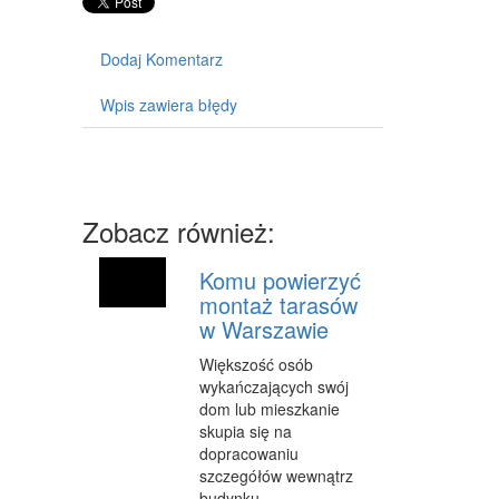
MASZYNY
NARZĘDZIA
Dodaj Komentarz
PRZEMYSŁ METALOWY
Wpis zawiera błędy
PRZEWÓZ
TRANSPORT
CZĘŚCI SAMOCHODOWE
Zobacz również:
WYNAJEM
Komu powierzyć
montaż tarasów
USŁUGI MOTORYZACYJNE
w Warszawie
SALONY, KOMISY
Większość osób
wykańczających swój
PUBLIC RELATIONS
dom lub mieszkanie
skupia się na
AGENCJE REKLAMOWE
dopracowaniu
MATERIAŁY REKLAMOWE
szczegółów wewnątrz
budynku.