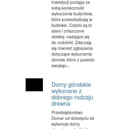
inwestycji pociąga za
sobą konieczność
WEB
wyburzenia budynków,
które przeszkadzają w
OPROGRAMOWANIE
budowie. Często są to
stare i zniszczone
KONTAKT
obiekty, nadające się
do rozbiórki. Zdarzają
się również zgłoszenia
dotyczące wyburzenia
domów, które z powodu
swojego...
Domy góralskie
wykonane z
dobrego rodzaju
drewna
Przedsiębiorstwo
Domar od dziesięciu lat
wykonuje domy