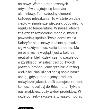
WYPOSAŻENIE WNĘTRZ
na nowy. Wśród proponowanych
artykułów znajduje się kaloryfer
WYPOSAŻENIE ŁAZIENKI
aluminiowy. To niezbędny element
każdego mieszkania. To właśnie on daje
ODZIEŻ
ciepło w zimniejsze wieczory, odpowiednio
SPORT
regulując temperaturę. W naszej ofercie
znajdziesz różnorodne modele, które z
ELEKTRONIKA, RTV, AGD
pewnością spełnią Twoje oczekiwania.
Kaloryfer aluminiowy idealnie sprawdza
ART. DLA ZWIERZĄT
się w każdym mieszkaniu lub domu. Ma
on estetyczny wygląd i jest w kolorze
OGRÓD, ROŚLINY
neutralnej bieli, dzięki czemu pasuje do
wszystkiego. W zależności od Twoich
CHEMIA
potrzeb, proponujemy grzejniki o różnej
wielkości. Nasi klienci cenią sobie nasze
ART. SPOŻYWCZE
usługi, gdyż proponujemy produkty
najwyższej jakości. Jeśli planujesz remont,
MATERIAŁY EKSPLOATACYJNE
koniecznie zajrzyj do Bricomana. Tylko u
nas znajdziesz duży wybór produktów. W
INNE SKLEPY
razie potrzeby skorzystaj z naszych porad.
SPRZĘT