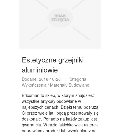
NIERUCHOMOŚCI, DZIAŁKI
DOMY, MIESZKANIA
WYKSZTAŁCENIE
PLACÓWKI EDUKACYJNE
KURSY JĘZYKOWE
Estetyczne grzejniki
KURSY I SZKOLENIA
aluminiowie
TŁUMACZENIA
Dodane: 2016-10-26
::
Kategoria:
Wykończenia / Materiały Budowlane
BIZNES ONLINE
Bricoman to sklep, w którym znajdziesz
BIŻUTERIA
wszystkie artykuły budowlane w
najlepszych cenach. Dzięki temu posłużą
DLA DZIECI
Ci przez wiele lat i będą prezentowały się
doskonale. Ponadto na każdy zakup jest
MEBLE
gwarancja. W razie jakichkolwiek usterek
naprawiamy produkt lub wymieniamy go