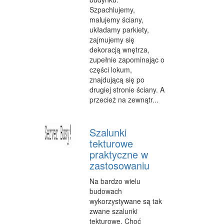
INNE AGENCJE
Szpachlujemy,
malujemy ściany,
WIGOR
układamy parkiety,
zajmujemy się
IMPREZY INTEGRACYJNE
dekoracją wnętrza,
zupełnie zapominając o
HOBBY
części lokum,
znajdującą się po
ZAJĘCIA SPORTOWE I REKREACYJNE
drugiej stronie ściany. A
przecież na zewnątr...
PRODUKCJA
INFORMATYCZNE
Szalunki
tekturowe
RESTAURACJE, CATERING
praktyczne w
FOTOGRAFIA
zastosowaniu
ADWOKACI, PORADY PRAWNE
Na bardzo wielu
budowach
SPRZĄTANIE, PORZĄDKOWANIE
wykorzystywane są tak
zwane szalunki
SERWIS
tekturowe. Choć