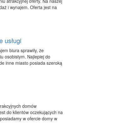
 atrakcyjnej oferty. Na naszej
daż i wynajem. Oferta jest na
e usługi
jem biura sprawiły, że
iu osobistym. Najlepiej do
de inne miasto posiada szeroką
atrakcyjnych domów
est do klientów oczekujących na
e posiadamy w ofercie domy w