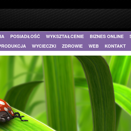
IA
POSIADŁOŚĆ
WYKSZTAŁCENIE
BIZNES ONLINE
PRODUKCJA
WYCIECZKI
ZDROWIE
WEB
KONTAKT