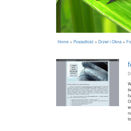
Home
»
Posiadłość
»
Drzwi i Okna
»
Fo
f
D
W
ś
f
O
w
n
t