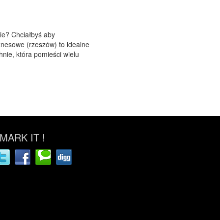
ie? Chciałbyś aby
znesowe (rzeszów) to idealne
nie, która pomieści wielu
ARK IT !