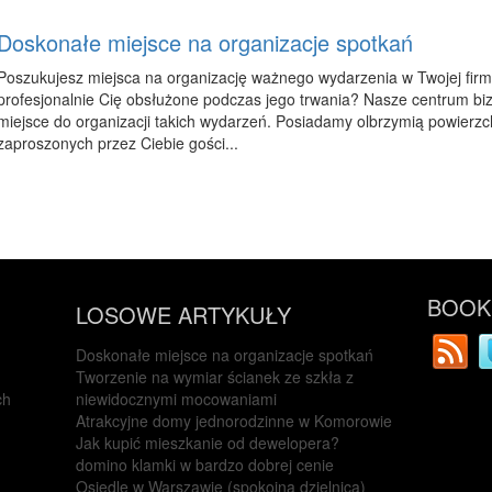
Doskonałe miejsce na organizacje spotkań
Poszukujesz miejsca na organizację ważnego wydarzenia w Twojej firm
profesjonalnie Cię obsłużone podczas jego trwania? Nasze centrum bi
miejsce do organizacji takich wydarzeń. Posiadamy olbrzymią powierzch
zaproszonych przez Ciebie gości...
BOOKM
LOSOWE ARTYKUŁY
Doskonałe miejsce na organizacje spotkań
Tworzenie na wymiar ścianek ze szkła z
ch
niewidocznymi mocowaniami
Atrakcyjne domy jednorodzinne w Komorowie
Jak kupić mieszkanie od dewelopera?
domino klamki w bardzo dobrej cenie
Osiedle w Warszawie (spokojna dzielnica)