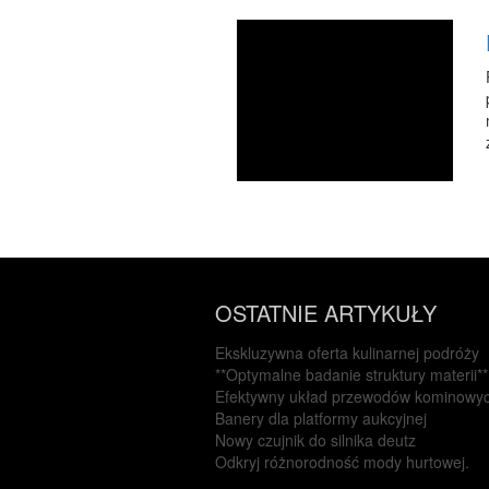
OSTATNIE ARTYKUŁY
Ekskluzywna oferta kulinarnej podróży
**Optymalne badanie struktury materii**
Efektywny układ przewodów kominowy
Banery dla platformy aukcyjnej
Nowy czujnik do silnika deutz
Odkryj różnorodność mody hurtowej.