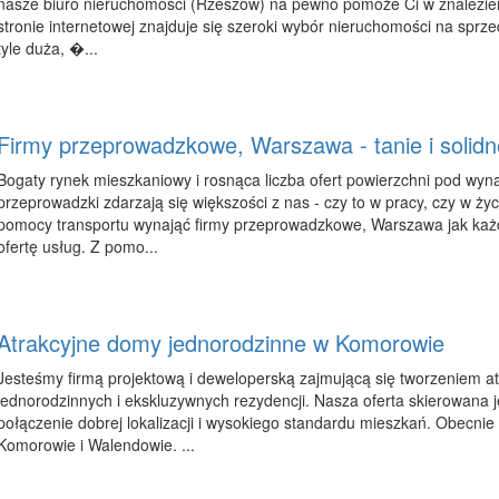
nasze biuro nieruchomości (Rzeszów) na pewno pomoże Ci w znalezieniu
stronie internetowej znajduje się szeroki wybór nieruchomości na sprze
tyle duża, �...
Firmy przeprowadzkowe, Warszawa - tanie i solidn
Bogaty rynek mieszkaniowy i rosnąca liczba ofert powierzchni pod wyna
przeprowadzki zdarzają się większości z nas - czy to w pracy, czy w życ
pomocy transportu wynająć firmy przeprowadzkowe, Warszawa jak każ
ofertę usług. Z pomo...
Atrakcyjne domy jednorodzinne w Komorowie
Jesteśmy firmą projektową i deweloperską zajmującą się tworzeniem 
jednorodzinnych i ekskluzywnych rezydencji. Nasza oferta skierowana j
połączenie dobrej lokalizacji i wysokiego standardu mieszkań. Obecni
Komorowie i Walendowie. ...