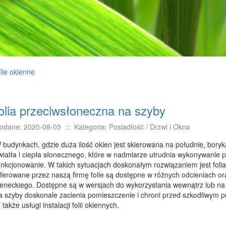
lie okienne
olia przeciwsłoneczna na szyby
odane: 2020-08-03
::
Kategoria: Posiadłość / Drzwi i Okna
 budynkach, gdzie duża ilość okien jest skierowana na południe, boryk
wiatła i ciepła słonecznego, które w nadmiarze utrudnia wykonywanie 
unkcjonowanie. W takich sytuacjach doskonałym rozwiązaniem jest foli
ferowane przez naszą firmę folie są dostępne w różnych odcieniach ora
eneckiego. Dostępne są w wersjach do wykorzystania wewnątrz lub na 
a szyby doskonale zacienia pomieszczenie i chroni przed szkodliwym 
o także usługi instalacji folii okiennych.