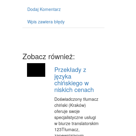
SPRZĘT
Dodaj Komentarz
MASZYNY
Wpis zawiera błędy
NARZĘDZIA
PRZEMYSŁ METALOWY
Zobacz również:
PRZEWÓZ
TRANSPORT
Przekłady z
języka
CZĘŚCI SAMOCHODOWE
chińskiego w
niskich cenach
WYNAJEM
Doświadczony tłumacz
USŁUGI MOTORYZACYJNE
chiński (Kraków)
oferuje swoje
SALONY, KOMISY
specjalistyczne usługi
w biurze translatorskim
PUBLIC RELATIONS
123Tłumacz,
AGENCJE REKLAMOWE
zapewniającym