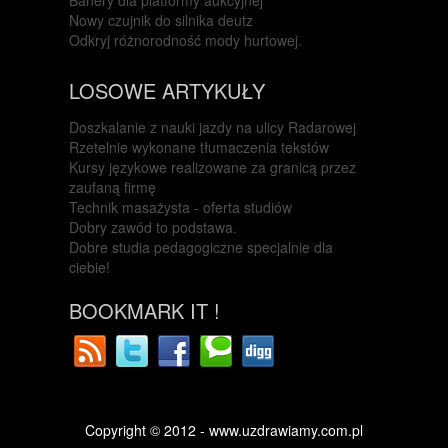
Banery dla platformy aukcyjnej
Nowy czujnik do silnika deutz
Odkryj różnorodność mody hurtowej.
LOSOWE ARTYKUŁY
Doszkalanie z nauki jazdy na ulicy Radarowej
Rzetelnie wykonane tłumaczenia tekstów
Kursy językowe realizowane za granicą przez
zaufaną firmę
Technik masażysta - oferta studiów
Dobry zawód to podstawa.
Dobre studia pedagogiczne specjalnie dla
ciebie!
BOOKMARK IT !
Copyright © 2012 - www.uzdrawiamy.com.pl