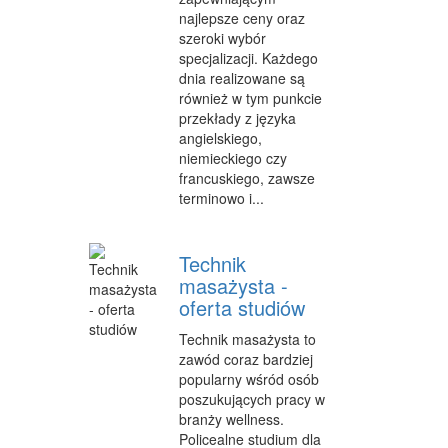
najlepsze ceny oraz
MATERIAŁY REKLAMOWE
szeroki wybór
specjalizacji. Każdego
INNE AGENCJE
dnia realizowane są
również w tym punkcie
WIGOR
przekłady z języka
angielskiego,
IMPREZY INTEGRACYJNE
niemieckiego czy
francuskiego, zawsze
HOBBY
terminowo i...
ZAJĘCIA SPORTOWE I REKREACYJNE
Technik
PRODUKCJA
masażysta -
INFORMATYCZNE
oferta studiów
Technik masażysta to
RESTAURACJE, CATERING
zawód coraz bardziej
FOTOGRAFIA
popularny wśród osób
poszukujących pracy w
ADWOKACI, PORADY PRAWNE
branży wellness.
Policealne studium dla