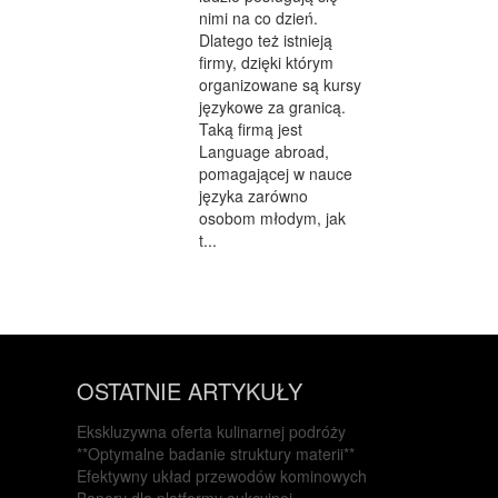
nimi na co dzień.
Dlatego też istnieją
firmy, dzięki którym
organizowane są kursy
językowe za granicą.
Taką firmą jest
Language abroad,
pomagającej w nauce
języka zarówno
osobom młodym, jak
t...
OSTATNIE ARTYKUŁY
Ekskluzywna oferta kulinarnej podróży
**Optymalne badanie struktury materii**
Efektywny układ przewodów kominowych