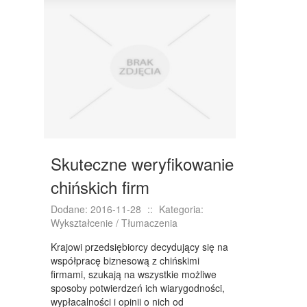
DRZWI I OKNA
KLIMATYZACJA I WENTYLACJA
NIERUCHOMOŚCI, DZIAŁKI
DOMY, MIESZKANIA
WYKSZTAŁCENIE
PLACÓWKI EDUKACYJNE
Skuteczne weryfikowanie
KURSY JĘZYKOWE
chińskich firm
KURSY I SZKOLENIA
Dodane: 2016-11-28
::
Kategoria:
TŁUMACZENIA
Wykształcenie / Tłumaczenia
BIZNES ONLINE
Krajowi przedsiębiorcy decydujący się na
współpracę biznesową z chińskimi
BIŻUTERIA
firmami, szukają na wszystkie możliwe
sposoby potwierdzeń ich wiarygodności,
DLA DZIECI
wypłacalności i opinii o nich od