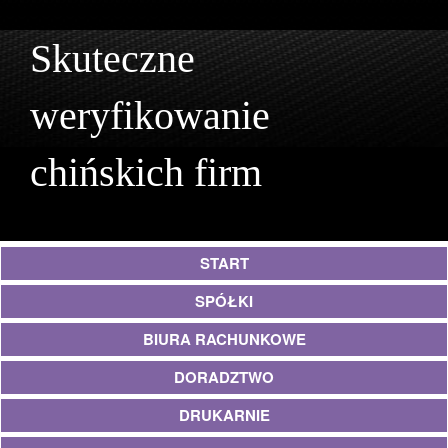
Skuteczne
weryfikowanie
chińskich firm
START
SPÓŁKI
BIURA RACHUNKOWE
DORADZTWO
DRUKARNIE