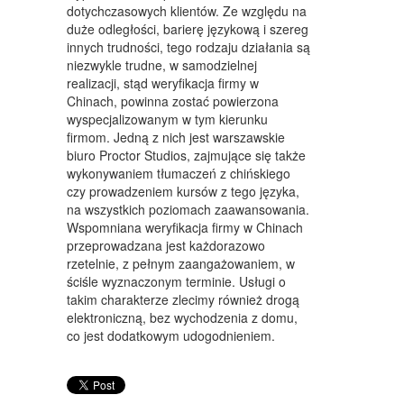
dotychczasowych klientów. Ze względu na
MEBLE
duże odległości, barierę językową i szereg
innych trudności, tego rodzaju działania są
WYPOSAŻENIE WNĘTRZ
niezwykle trudne, w samodzielnej
realizacji, stąd weryfikacja firmy w
WYPOSAŻENIE ŁAZIENKI
Chinach, powinna zostać powierzona
wyspecjalizowanym w tym kierunku
ODZIEŻ
firmom. Jedną z nich jest warszawskie
SPORT
biuro Proctor Studios, zajmujące się także
wykonywaniem tłumaczeń z chińskiego
ELEKTRONIKA, RTV, AGD
czy prowadzeniem kursów z tego języka,
na wszystkich poziomach zaawansowania.
ART. DLA ZWIERZĄT
Wspomniana weryfikacja firmy w Chinach
przeprowadzana jest każdorazowo
OGRÓD, ROŚLINY
rzetelnie, z pełnym zaangażowaniem, w
ściśle wyznaczonym terminie. Usługi o
CHEMIA
takim charakterze zlecimy również drogą
elektroniczną, bez wychodzenia z domu,
ART. SPOŻYWCZE
co jest dodatkowym udogodnieniem.
MATERIAŁY EKSPLOATACYJNE
INNE SKLEPY