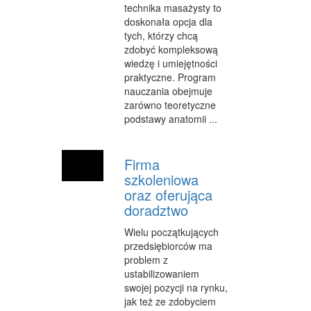
SPRZĄTANIE, PORZĄDKOWANIE
technika masażysty to
doskonała opcja dla
SERWIS
tych, którzy chcą
zdobyć kompleksową
OPIEKA
wiedzę i umiejętności
praktyczne. Program
INNE USŁUGI
nauczania obejmuje
zarówno teoretyczne
KURIER, PRZESYŁKI
podstawy anatomii ...
WYCIECZKI
Firma
HOTELE I NOCLEGI
szkoleniowa
PODRÓŻE
oraz oferująca
doradztwo
ZDROWIE
Wielu początkujących
DIETETYKA, ODCHUDZANIE
przedsiębiorców ma
problem z
KOSMETYKI
ustabilizowaniem
swojej pozycji na rynku,
LECZENIE
jak też ze zdobyciem