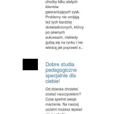
choćby kilku stałych
SALONY KOSMETYCZNE
klientów
gwarantujących zysk.
SPRZĘT MEDYCZNY
Problemy nie omijają
też tych bardziej
WEB
doświadczonych, którzy
po pewnych
OPROGRAMOWANIE
sukcesach, niekiedy
KONTAKT
gubią się na rynku i nie
wiedzą jak poprawić s...
Dobre studia
pedagogiczne
specjalnie dla
ciebie!
Od dziecka chciałeś
zostać nauczycielem?
Czas spełnić swoje
marzenie. Na naszej
uczelni możesz wpisać