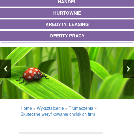
HANDEL
HURTOWNIE
KREDYTY, LEASING
OFERTY PRACY
UBEZPIECZENIA
EKOLOGIA
BANKI, PRZELEWY, WALUTY, KANTORY
WYKOŃCZENIA
PROJEKTOWANIE
REMONTY, ELEKTRYK, HYDRAULIK
Home
»
Wykształcenie
»
Tłumaczenia
»
Skuteczne weryfikowanie chińskich firm
MATERIAŁY BUDOWLANE
POSIADŁOŚĆ