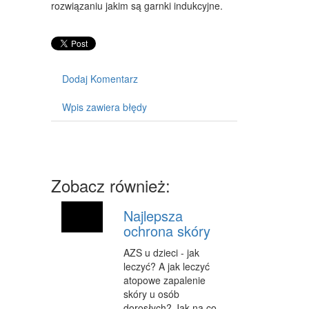
WYPOSAŻENIE WNĘTRZ
rozwiązaniu jakim są garnki indukcyjne.
WYPOSAŻENIE ŁAZIENKI
ODZIEŻ
Dodaj Komentarz
SPORT
ELEKTRONIKA, RTV, AGD
Wpis zawiera błędy
ART. DLA ZWIERZĄT
OGRÓD, ROŚLINY
Zobacz również:
CHEMIA
ART. SPOŻYWCZE
Najlepsza
ochrona skóry
MATERIAŁY EKSPLOATACYJNE
AZS u dzieci - jak
INNE SKLEPY
leczyć? A jak leczyć
atopowe zapalenie
SPRZĘT
skóry u osób
dorosłych? Jak na co