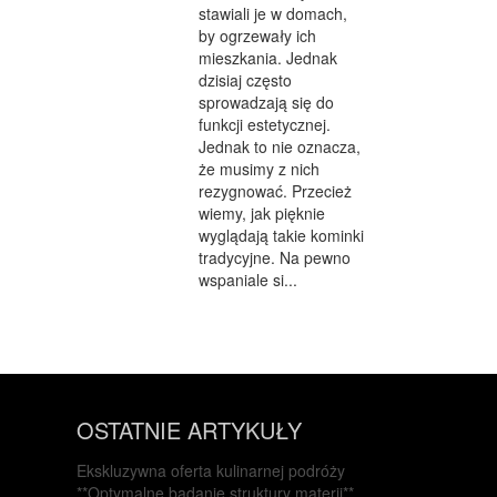
stawiali je w domach,
by ogrzewały ich
mieszkania. Jednak
dzisiaj często
sprowadzają się do
funkcji estetycznej.
Jednak to nie oznacza,
że musimy z nich
rezygnować. Przecież
wiemy, jak pięknie
wyglądają takie kominki
tradycyjne. Na pewno
wspaniale si...
OSTATNIE ARTYKUŁY
Ekskluzywna oferta kulinarnej podróży
**Optymalne badanie struktury materii**