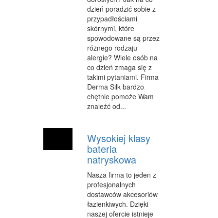
MASZYNY
dzień poradzić sobie z
przypadłościami
NARZĘDZIA
skórnymi, które
spowodowane są przez
PRZEMYSŁ METALOWY
różnego rodzaju
alergie? Wiele osób na
PRZEWÓZ
co dzień zmaga się z
takimi pytaniami. Firma
TRANSPORT
Derma Silk bardzo
chętnie pomoże Wam
CZĘŚCI SAMOCHODOWE
znaleźć od...
WYNAJEM
USŁUGI MOTORYZACYJNE
Wysokiej klasy
bateria
SALONY, KOMISY
natryskowa
PUBLIC RELATIONS
Nasza firma to jeden z
profesjonalnych
AGENCJE REKLAMOWE
dostawców akcesoriów
łazienkiwych. Dzięki
MATERIAŁY REKLAMOWE
naszej ofercie istnieje