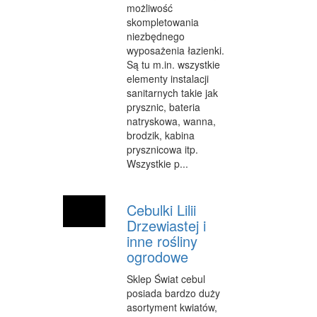
możliwość
INNE AGENCJE
skompletowania
niezbędnego
WIGOR
wyposażenia łazienki.
Są tu m.in. wszystkie
IMPREZY INTEGRACYJNE
elementy instalacji
sanitarnych takie jak
HOBBY
prysznic, bateria
ZAJĘCIA SPORTOWE I REKREACYJNE
natryskowa, wanna,
brodzik, kabina
PRODUKCJA
prysznicowa itp.
Wszystkie p...
INFORMATYCZNE
RESTAURACJE, CATERING
Cebulki Lilii
Drzewiastej i
FOTOGRAFIA
inne rośliny
ogrodowe
ADWOKACI, PORADY PRAWNE
Sklep Świat cebul
SPRZĄTANIE, PORZĄDKOWANIE
posiada bardzo duży
asortyment kwiatów,
SERWIS