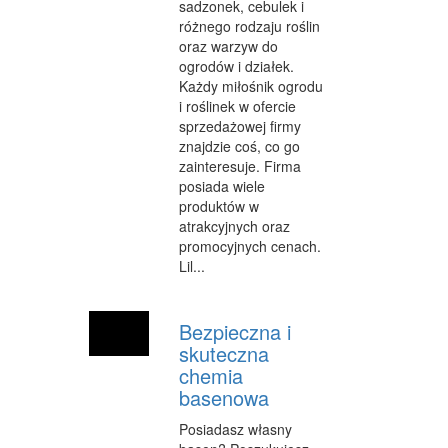
sadzonek, cebulek i
OPIEKA
różnego rodzaju roślin
oraz warzyw do
INNE USŁUGI
ogrodów i działek.
Każdy miłośnik ogrodu
KURIER, PRZESYŁKI
i roślinek w ofercie
sprzedażowej firmy
WYCIECZKI
znajdzie coś, co go
zainteresuje. Firma
HOTELE I NOCLEGI
posiada wiele
produktów w
PODRÓŻE
atrakcyjnych oraz
promocyjnych cenach.
ZDROWIE
Lil...
DIETETYKA, ODCHUDZANIE
Bezpieczna i
KOSMETYKI
skuteczna
LECZENIE
chemia
basenowa
SALONY KOSMETYCZNE
Posiadasz własny
SPRZĘT MEDYCZNY