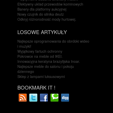
Efektywny układ przewodów kominowych
Banery dla platformy aukcyjnej
Nowy czujnik do silnika deutz
Odkryj różnorodność mody hurtowej.
LOSOWE ARTYKUŁY
Najlepsze oprogramowania do obróbki wideo
i muzyki!
Wyjątkowy fartuch ochronny
Pokrowce na meble od IKEI.
Innowacyjna keratyna brazylijska Inoar.
Najlepsze meble do salonu i pokoju
dziennego
Sklep z lampami luksusowymi
BOOKMARK IT !