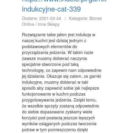
indukcyjne-cat-339
NIERUCHOMOŚCI, DZIAŁKI
Dodane: 2021-03-24
::
Kategoria: Biznes
DOMY, MIESZKANIA
Online / Inne Sklepy
WYKSZTAŁCENIE
Rozwiązanie takie jakim jest indukcja w
naszej kuchni jest dzisiaj jednym z
PLACÓWKI EDUKACYJNE
podstawowych elementów do
przyrządzania jedzenia. W takim razie
KURSY JĘZYKOWE
zawsze musimy dobierać naczynia
specjalnie stworzone pod taką
KURSY I SZKOLENIA
technologię, co zapewni nam odpowiednie
jej działania. Okazuje się zatem, ze garnki
TŁUMACZENIA
indukcyjne, musimy dobierać w taki
sposób aby zapewnić sobie jak najlepsze
BIZNES ONLINE
funkcjonowanie w kuchni podczas
BIŻUTERIA
przygotowywania jedzenia. Dzięki temu,
że wszelkie sprzęty zostaną odpowiednio
DLA DZIECI
do siebie dopasowane zyskamy wiele
korzyści pod postacią jeszcze lepszych
MEBLE
wyników osiąganych podczas tworzenia
potraw w tym pomieszczeniu dzięki