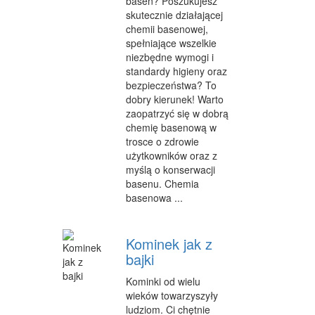
basen? Poszukujesz
skutecznie działającej
WEB
chemii basenowej,
spełniające wszelkie
OPROGRAMOWANIE
niezbędne wymogi i
standardy higieny oraz
KONTAKT
bezpieczeństwa? To
dobry kierunek! Warto
zaopatrzyć się w dobrą
chemię basenową w
trosce o zdrowie
użytkowników oraz z
myślą o konserwacji
basenu. Chemia
basenowa ...
Kominek jak z
bajki
Kominki od wielu
wieków towarzyszyły
ludziom. Ci chętnie