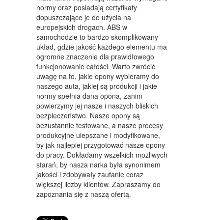
WYPOSAŻENIE WNĘTRZ
normy oraz posiadają certyfikaty
dopuszczające je do użycia na
WYPOSAŻENIE ŁAZIENKI
europejskich drogach. ABS w
samochodzie to bardzo skomplikowany
ODZIEŻ
układ, gdzie jakość każdego elementu ma
SPORT
ogromne znaczenie dla prawidłowego
funkcjonowanie całości. Warto zwrócić
ELEKTRONIKA, RTV, AGD
uwagę na to, jakie opony wybieramy do
naszego auta, jakiej są produkcji i jakie
ART. DLA ZWIERZĄT
normy spełnia dana opona, zanim
powierzymy jej nasze i naszych bliskich
OGRÓD, ROŚLINY
bezpieczeństwo. Nasze opony są
bezustannie testowane, a nasze procesy
CHEMIA
produkcyjne ulepszane i modyfikowane,
by jak najlepiej przygotować nasze opony
ART. SPOŻYWCZE
do pracy. Dokładamy wszelkich możliwych
starań, by nasza narka była synonimem
MATERIAŁY EKSPLOATACYJNE
jakości i zdobywały zaufanie coraz
większej liczby klientów. Zapraszamy do
INNE SKLEPY
zapoznania się z naszą ofertą.
SPRZĘT