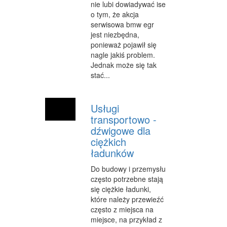
nie lubi dowiadywać ise
OPIEKA
o tym, że akcja
serwisowa bmw egr
INNE USŁUGI
jest niezbędna,
ponieważ pojawił się
KURIER, PRZESYŁKI
nagle jakiś problem.
Jednak może się tak
WYCIECZKI
stać...
HOTELE I NOCLEGI
Usługi
PODRÓŻE
transportowo -
ZDROWIE
dźwigowe dla
ciężkich
DIETETYKA, ODCHUDZANIE
ładunków
KOSMETYKI
Do budowy i przemysłu
często potrzebne stają
LECZENIE
się ciężkie ładunki,
które należy przewieźć
SALONY KOSMETYCZNE
często z miejsca na
miejsce, na przykład z
SPRZĘT MEDYCZNY