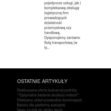
pojedyncze usługi, jak i
kompleksową obsługę
logistyczną firm
prowadzących
działalność
przemysłową czy
handlową.
Dysponujemy zarówno
flotą transportową (w
ty...
OSTATNIE ARTYKUŁY
Ekskluzywna oferta kulinarnej podróży
**Optymalne badanie struktury materii**
Efektywny układ przewodów kominowych
Banery dla platformy aukcyjnej
Nowy czujnik do silnika deutz