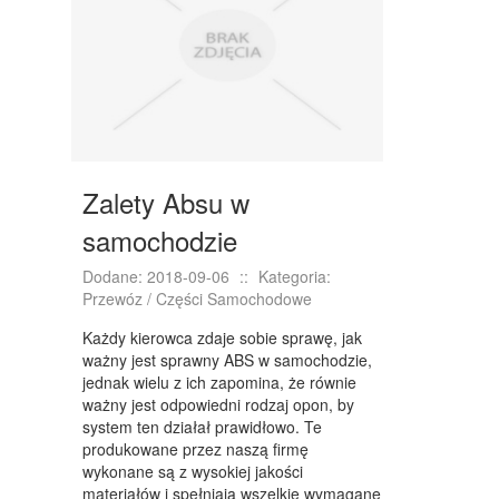
NIERUCHOMOŚCI, DZIAŁKI
DOMY, MIESZKANIA
WYKSZTAŁCENIE
PLACÓWKI EDUKACYJNE
Zalety Absu w
KURSY JĘZYKOWE
samochodzie
KURSY I SZKOLENIA
Dodane: 2018-09-06
::
Kategoria:
TŁUMACZENIA
Przewóz / Części Samochodowe
BIZNES ONLINE
Każdy kierowca zdaje sobie sprawę, jak
ważny jest sprawny ABS w samochodzie,
BIŻUTERIA
jednak wielu z ich zapomina, że równie
ważny jest odpowiedni rodzaj opon, by
DLA DZIECI
system ten działał prawidłowo. Te
produkowane przez naszą firmę
MEBLE
wykonane są z wysokiej jakości
materiałów i spełniają wszelkie wymagane