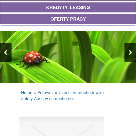
KREDYTY, LEASING
OFERTY PRACY
UBEZPIECZENIA
EKOLOGIA
BANKI, PRZELEWY, WALUTY, KANTORY
WYKOŃCZENIA
PROJEKTOWANIE
REMONTY, ELEKTRYK, HYDRAULIK
Home
»
Przewóz
»
Części Samochodowe
»
Zalety Absu w samochodzie
MATERIAŁY BUDOWLANE
POSIADŁOŚĆ
DRZWI I OKNA
KLIMATYZACJA I WENTYLACJA