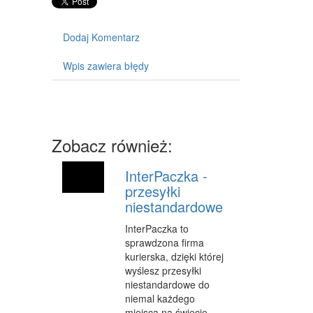
MASZYNY
NARZĘDZIA
Dodaj Komentarz
PRZEMYSŁ METALOWY
Wpis zawiera błędy
PRZEWÓZ
TRANSPORT
CZĘŚCI SAMOCHODOWE
Zobacz również:
WYNAJEM
InterPaczka -
przesyłki
USŁUGI MOTORYZACYJNE
niestandardowe
SALONY, KOMISY
InterPaczka to
sprawdzona firma
PUBLIC RELATIONS
kurierska, dzięki której
wyślesz przesyłki
AGENCJE REKLAMOWE
niestandardowe do
MATERIAŁY REKLAMOWE
niemal każdego
miejsca na świecie.