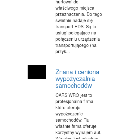
hurtowni do
właściwego miejsca
WEB
przeznaczenia. Do tego
świetnie nadaje się
OPROGRAMOWANIE
transport HDS. Są to
usługi polegające na
KONTAKT
połączeniu urządzenia
transportującego (na
przyk...
Znana i ceniona
wypożyczalnia
samochodów
CARS WRO jest to
profesjonalna firma,
które oferuje
wypożyczenie
samochodów. Ta
właśnie firma oferuje
korzystny wynajem aut.
Wroclaw jest miastem,