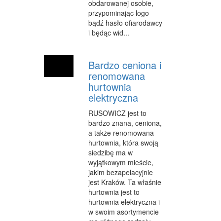
obdarowanej osobie,
SALONY KOSMETYCZNE
przypominając logo
bądź hasło ofiarodawcy
SPRZĘT MEDYCZNY
i będąc wid...
WEB
Bardzo ceniona i
OPROGRAMOWANIE
renomowana
KONTAKT
hurtownia
elektryczna
RUSOWICZ jest to
bardzo znana, ceniona,
a także renomowana
hurtownia, która swoją
siedzibę ma w
wyjątkowym mieście,
jakim bezapelacyjnie
jest Kraków. Ta właśnie
hurtownia jest to
hurtownia elektryczna i
w swoim asortymencie