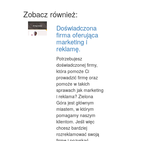
SPRZĘT
Zobacz również:
MASZYNY
Doświadczona
NARZĘDZIA
firma oferująca
marketing i
PRZEMYSŁ METALOWY
reklamę.
PRZEWÓZ
Potrzebujesz
doświadczonej firmy,
TRANSPORT
która pomoże Ci
prowadzić firmę oraz
CZĘŚCI SAMOCHODOWE
pomoże w takich
sprawach jak marketing
WYNAJEM
i reklama? Zielona
Góra jest głównym
USŁUGI MOTORYZACYJNE
miastem, w którym
pomagamy naszym
SALONY, KOMISY
klientom. Jeśli więc
chcesz bardziej
PUBLIC RELATIONS
rozreklamować swoją
AGENCJE REKLAMOWE
firmę i pozyskać