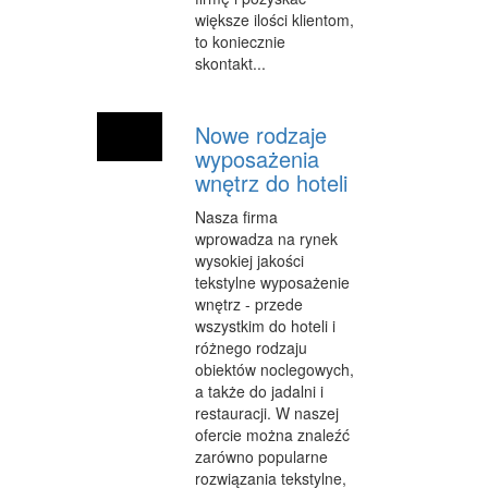
większe ilości klientom,
MATERIAŁY REKLAMOWE
to koniecznie
skontakt...
INNE AGENCJE
WIGOR
Nowe rodzaje
wyposażenia
IMPREZY INTEGRACYJNE
wnętrz do hoteli
HOBBY
Nasza firma
wprowadza na rynek
ZAJĘCIA SPORTOWE I REKREACYJNE
wysokiej jakości
tekstylne wyposażenie
PRODUKCJA
wnętrz - przede
wszystkim do hoteli i
INFORMATYCZNE
różnego rodzaju
obiektów noclegowych,
RESTAURACJE, CATERING
a także do jadalni i
FOTOGRAFIA
restauracji. W naszej
ofercie można znaleźć
ADWOKACI, PORADY PRAWNE
zarówno popularne
rozwiązania tekstylne,