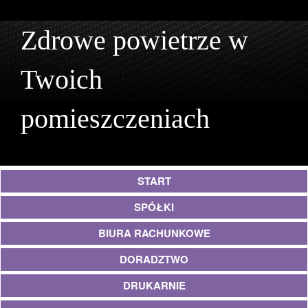
Zdrowe powietrze w
Twoich
pomieszczeniach
START
SPÓŁKI
BIURA RACHUNKOWE
DORADZTWO
DRUKARNIE