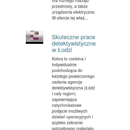
ma różnego rodzaju
przedmioty, a także
urządzenia elektryczne.
W ofercie tej właś...
Skuteczne prace
detektywistyczne
w Łodzi
Kobra to rzetelna i
indywidualnie
podchodząca do
każdego powierzonego
zadania agencja
detektywistyczna (Łódź
i cały region)
zapewniająca
natychmiastowe
podjęcie możliwych
działań operacyjnych i
szybkie zebranie
potrzebnego materiału