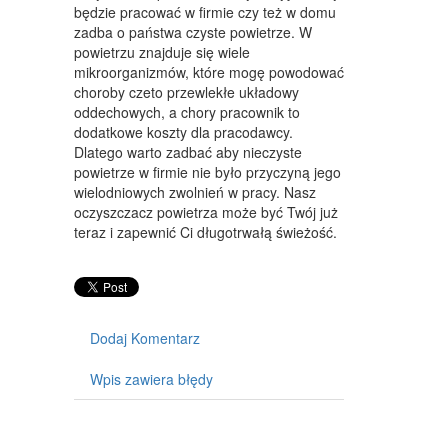
będzie pracować w firmie czy też w domu
MEBLE
zadba o państwa czyste powietrze. W
powietrzu znajduje się wiele
WYPOSAŻENIE WNĘTRZ
mikroorganizmów, które mogę powodować
choroby czeto przewlekłe układowy
WYPOSAŻENIE ŁAZIENKI
oddechowych, a chory pracownik to
dodatkowe koszty dla pracodawcy.
ODZIEŻ
Dlatego warto zadbać aby nieczyste
SPORT
powietrze w firmie nie było przyczyną jego
wielodniowych zwolnień w pracy. Nasz
ELEKTRONIKA, RTV, AGD
oczyszczacz powietrza może być Twój już
teraz i zapewnić Ci długotrwałą świeżość.
ART. DLA ZWIERZĄT
OGRÓD, ROŚLINY
CHEMIA
Dodaj Komentarz
ART. SPOŻYWCZE
Wpis zawiera błędy
MATERIAŁY EKSPLOATACYJNE
INNE SKLEPY