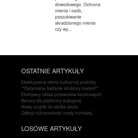
dowodowego. Ochrona
mienia i osób,
poszukiwanie
skradzionego mienia
czy wy...
OSTATNIE ARTYKUŁY
Ekskluzywna oferta kulinarnej podróży
**Optymalne badanie struktury materii**
Efektywny układ przewodów kominowych
Banery dla platformy aukcyjnej
Nowy czujnik do silnika deutz
Odkryj różnorodność mody hurtowej.
LOSOWE ARTYKUŁY