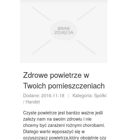
DRZWI I OKNA
KLIMATYZACJA I WENTYLACJA
NIERUCHOMOŚCI, DZIAŁKI
DOMY, MIESZKANIA
WYKSZTAŁCENIE
PLACÓWKI EDUKACYJNE
Zdrowe powietrze w
KURSY JĘZYKOWE
Twoich pomieszczeniach
KURSY I SZKOLENIA
Dodane: 2016-11-18
::
Kategoria: Spółki
TŁUMACZENIA
/ Handel
BIZNES ONLINE
Czyste powietrze jest bardzo ważne jeśli
zależy nam na swoim zdrowiu i nie
BIŻUTERIA
chcemy być zarażeni rożnymi chorobami.
Dlatego warto wyposażyć się w
DLA DZIECI
oczyszczacz powietrza,który obojętnie czy