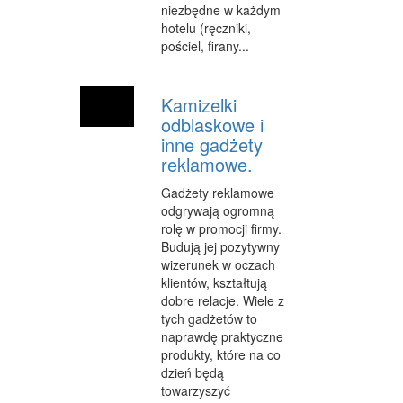
SPRZĄTANIE, PORZĄDKOWANIE
niezbędne w każdym
hotelu (ręczniki,
SERWIS
pościel, firany...
OPIEKA
Kamizelki
INNE USŁUGI
odblaskowe i
inne gadżety
KURIER, PRZESYŁKI
reklamowe.
WYCIECZKI
Gadżety reklamowe
HOTELE I NOCLEGI
odgrywają ogromną
rolę w promocji firmy.
PODRÓŻE
Budują jej pozytywny
wizerunek w oczach
ZDROWIE
klientów, kształtują
dobre relacje. Wiele z
DIETETYKA, ODCHUDZANIE
tych gadżetów to
naprawdę praktyczne
KOSMETYKI
produkty, które na co
dzień będą
LECZENIE
towarzyszyć