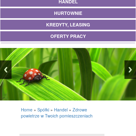
HANDEL
HURTOWNIE
KREDYTY, LEASING
OFERTY PRACY
UBEZPIECZENIA
EKOLOGIA
BANKI, PRZELEWY, WALUTY, KANTORY
WYKOŃCZENIA
PROJEKTOWANIE
REMONTY, ELEKTRYK, HYDRAULIK
Home
»
Spółki
»
Handel
»
Zdrowe
powietrze w Twoich pomieszczeniach
MATERIAŁY BUDOWLANE
POSIADŁOŚĆ