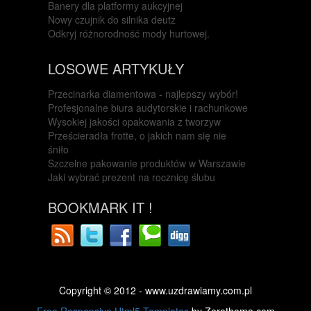
Banery dla platformy aukcyjnej
Nowy czujnik do silnika deutz
Odkryj różnorodność mody hurtowej.
LOSOWE ARTYKUŁY
Przecinarka diamentowa - najlepszy wybór!
Profesjonalne biura audytorskie i rachunkowe
Wysokiej jakości opakowania z tworzyw
Prześcieradła frotte, o jakich nam się nie
śniło
Szczelne pakowanie produktów w Warszawie
Jaki wybrać prezent na rocznicę ślubu
BOOKMARK IT !
Copyright © 2012 - www.uzdrawiamy.com.pl
Free Responsive Html5 Templates
by Zerotheme.com