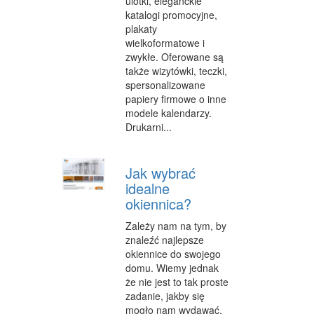
ulotki, eleganckie
katalogi promocyjne,
OPIEKA
plakaty
wielkoformatowe i
INNE USŁUGI
zwykłe. Oferowane są
także wizytówki, teczki,
KURIER, PRZESYŁKI
spersonalizowane
WYCIECZKI
papiery firmowe o inne
modele kalendarzy.
HOTELE I NOCLEGI
Drukarni...
PODRÓŻE
Jak wybrać
ZDROWIE
idealne
okiennica?
DIETETYKA, ODCHUDZANIE
Zależy nam na tym, by
KOSMETYKI
znaleźć najlepsze
okiennice do swojego
LECZENIE
domu. Wiemy jednak
że nie jest to tak proste
SALONY KOSMETYCZNE
zadanie, jakby się
mogło nam wydawać.
SPRZĘT MEDYCZNY