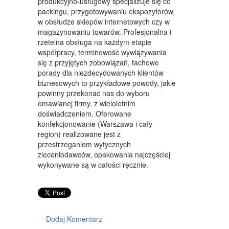
WYPOSAŻENIE WNĘTRZ
produkcyjno-usługowy specjalizuje się co
packingu, przygotowywaniu ekspozytorów,
WYPOSAŻENIE ŁAZIENKI
w obsłudze sklepów internetowych czy w
magazynowaniu towarów. Profesjonalna i
ODZIEŻ
rzetelna obsługa na każdym etapie
współpracy, terminowość wywiązywania
SPORT
się z przyjętych zobowiązań, fachowe
porady dla niezdecydowanych klientów
ELEKTRONIKA, RTV, AGD
biznesowych to przykładowe powody, jakie
powinny przekonać nas do wyboru
ART. DLA ZWIERZĄT
omawianej firmy, z wieloletnim
doświadczeniem. Oferowane
OGRÓD, ROŚLINY
konfekcjonowanie (Warszawa i cały
region) realizowane jest z
CHEMIA
przestrzeganiem wytycznych
zleceniodawców, opakowania najczęściej
ART. SPOŻYWCZE
wykonywane są w całości ręcznie.
MATERIAŁY EKSPLOATACYJNE
INNE SKLEPY
SPRZĘT
Dodaj Komentarz