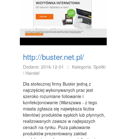
NIERUCHOMOŚCI, DZIAŁKI
DOMY, MIESZKANIA
WYKSZTAŁCENIE
PLACÓWKI EDUKACYJNE
http://buster.net.pl/
KURSY JĘZYKOWE
Dodane: 2016-12-01
::
Kategoria: Spółki
KURSY I SZKOLENIA
/ Handel
TŁUMACZENIA
Dla stołecznej firmy Buster jedną z
najczęściej wykonywanych prac jest
BIZNES ONLINE
szeroko rozumiane foliowanie i
konfekcjonowanie (Warszawa - z tego
BIŻUTERIA
miasta zgłasza się największa liczba
klientów) produktów sypkich lub płynnych,
DLA DZIECI
realizowanych zawsze w najlepszych
cenach na rynku. Poza pakowanie
MEBLE
produktów prezentowany zakład