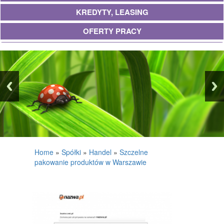
KREDYTY, LEASING
OFERTY PRACY
UBEZPIECZENIA
EKOLOGIA
BANKI, PRZELEWY, WALUTY, KANTORY
WYKOŃCZENIA
PROJEKTOWANIE
REMONTY, ELEKTRYK, HYDRAULIK
Home
»
Spółki
»
Handel
»
Szczelne
pakowanie produktów w Warszawie
MATERIAŁY BUDOWLANE
POSIADŁOŚĆ
DRZWI I OKNA
KLIMATYZACJA I WENTYLACJA