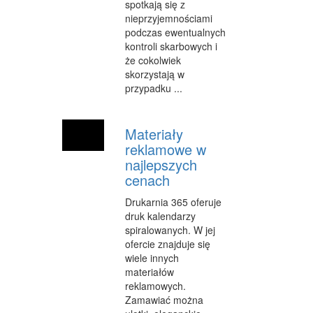
spotkają się z
INNE AGENCJE
nieprzyjemnościami
podczas ewentualnych
WIGOR
kontroli skarbowych i
że cokolwiek
IMPREZY INTEGRACYJNE
skorzystają w
przypadku ...
HOBBY
ZAJĘCIA SPORTOWE I REKREACYJNE
Materiały
PRODUKCJA
reklamowe w
najlepszych
INFORMATYCZNE
cenach
RESTAURACJE, CATERING
Drukarnia 365 oferuje
druk kalendarzy
FOTOGRAFIA
spiralowanych. W jej
ofercie znajduje się
ADWOKACI, PORADY PRAWNE
wiele innych
materiałów
SPRZĄTANIE, PORZĄDKOWANIE
reklamowych.
Zamawiać można
SERWIS