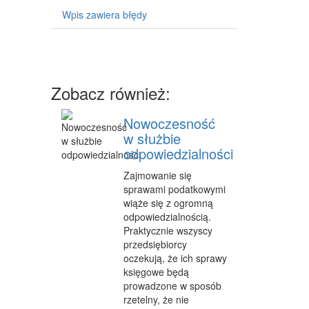
MASZYNY
Wpis zawiera błędy
NARZĘDZIA
PRZEMYSŁ METALOWY
PRZEWÓZ
Zobacz również:
TRANSPORT
Nowoczesność
w służbie
CZĘŚCI SAMOCHODOWE
odpowiedzialności
WYNAJEM
Zajmowanie się
sprawami podatkowymi
USŁUGI MOTORYZACYJNE
wiąże się z ogromną
SALONY, KOMISY
odpowiedzialnością.
Praktycznie wszyscy
PUBLIC RELATIONS
przedsiębiorcy
oczekują, że ich sprawy
AGENCJE REKLAMOWE
księgowe będą
prowadzone w sposób
MATERIAŁY REKLAMOWE
rzetelny, że nie