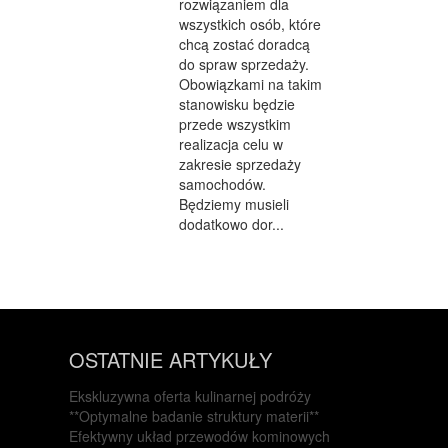
rozwiązaniem dla
wszystkich osób, które
chcą zostać doradcą
do spraw sprzedaży.
Obowiązkami na takim
stanowisku będzie
przede wszystkim
realizacja celu w
zakresie sprzedaży
samochodów.
Będziemy musieli
dodatkowo dor...
OSTATNIE ARTYKUŁY
Ekskluzywna oferta kulinarnej podróży
**Optymalne badanie struktury materii**
Efektywny układ przewodów kominowych