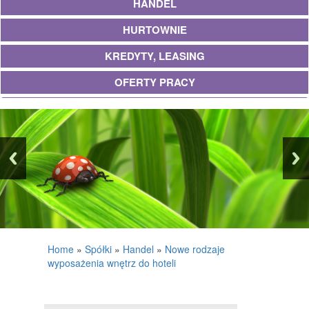
HANDEL
HURTOWNIE
KREDYTY, LEASING
OFERTY PRACY
UBEZPIECZENIA
EKOLOGIA
BANKI, PRZELEWY, WALUTY, KANTORY
WYKOŃCZENIA
PROJEKTOWANIE
REMONTY, ELEKTRYK, HYDRAULIK
Home
»
Spółki
»
Handel
»
Nowe rodzaje
wyposażenia wnętrz do hoteli
MATERIAŁY BUDOWLANE
POSIADŁOŚĆ