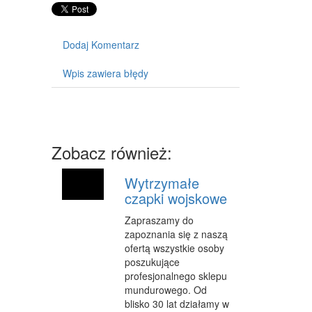
SPRZĘT
Dodaj Komentarz
MASZYNY
NARZĘDZIA
Wpis zawiera błędy
PRZEMYSŁ METALOWY
PRZEWÓZ
Zobacz również:
TRANSPORT
CZĘŚCI SAMOCHODOWE
Wytrzymałe
czapki wojskowe
WYNAJEM
Zapraszamy do
USŁUGI MOTORYZACYJNE
zapoznania się z naszą
ofertą wszystkie osoby
SALONY, KOMISY
poszukujące
profesjonalnego sklepu
PUBLIC RELATIONS
mundurowego. Od
blisko 30 lat działamy w
AGENCJE REKLAMOWE