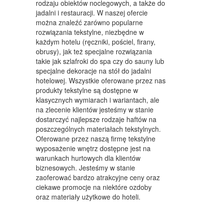
rodzaju obiektów noclegowych, a także do
MEBLE
jadalni i restauracji. W naszej ofercie
można znaleźć zarówno popularne
WYPOSAŻENIE WNĘTRZ
rozwiązania tekstylne, niezbędne w
każdym hotelu (ręczniki, pościel, firany,
WYPOSAŻENIE ŁAZIENKI
obrusy), jak też specjalne rozwiązania
takie jak szlafroki do spa czy do sauny lub
ODZIEŻ
specjalne dekoracje na stół do jadalni
hotelowej. Wszystkie oferowane przez nas
SPORT
produkty tekstylne są dostępne w
klasycznych wymiarach i wariantach, ale
ELEKTRONIKA, RTV, AGD
na zlecenie klientów jesteśmy w stanie
dostarczyć najlepsze rodzaje haftów na
ART. DLA ZWIERZĄT
poszczególnych materiałach tekstylnych.
OGRÓD, ROŚLINY
Oferowane przez naszą firmę tekstylne
wyposażenie wnętrz dostępne jest na
CHEMIA
warunkach hurtowych dla klientów
biznesowych. Jesteśmy w stanie
ART. SPOŻYWCZE
zaoferować bardzo atrakcyjne ceny oraz
ciekawe promocje na niektóre ozdoby
MATERIAŁY EKSPLOATACYJNE
oraz materiały użytkowe do hoteli.
INNE SKLEPY