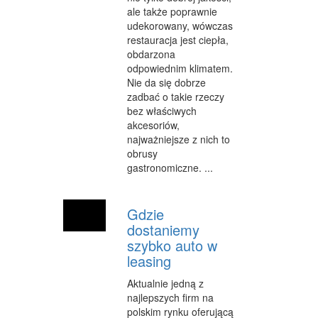
SALONY KOSMETYCZNE
ale także poprawnie
udekorowany, wówczas
SPRZĘT MEDYCZNY
restauracja jest ciepła,
obdarzona
WEB
odpowiednim klimatem.
Nie da się dobrze
OPROGRAMOWANIE
zadbać o takie rzeczy
bez właściwych
KONTAKT
akcesoriów,
najważniejsze z nich to
obrusy
gastronomiczne. ...
Gdzie
dostaniemy
szybko auto w
leasing
Aktualnie jedną z
najlepszych firm na
polskim rynku oferującą