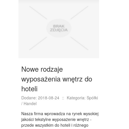
DRZWI I OKNA
KLIMATYZACJA I WENTYLACJA
NIERUCHOMOŚCI, DZIAŁKI
DOMY, MIESZKANIA
WYKSZTAŁCENIE
PLACÓWKI EDUKACYJNE
Nowe rodzaje
KURSY JĘZYKOWE
wyposażenia wnętrz do
KURSY I SZKOLENIA
hoteli
TŁUMACZENIA
Dodane: 2018-08-24
::
Kategoria: Spółki
BIZNES ONLINE
/ Handel
BIŻUTERIA
Nasza firma wprowadza na rynek wysokiej
jakości tekstylne wyposażenie wnętrz -
DLA DZIECI
przede wszystkim do hoteli i różnego