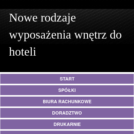
Nowe rodzaje
wyposażenia wnętrz do
hoteli
START
SPÓŁKI
BIURA RACHUNKOWE
DORADZTWO
DRUKARNIE