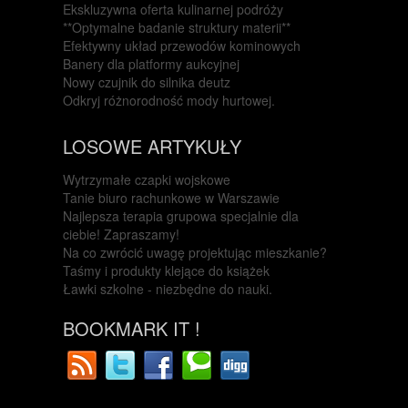
Ekskluzywna oferta kulinarnej podróży
**Optymalne badanie struktury materii**
Efektywny układ przewodów kominowych
Banery dla platformy aukcyjnej
Nowy czujnik do silnika deutz
Odkryj różnorodność mody hurtowej.
LOSOWE ARTYKUŁY
Wytrzymałe czapki wojskowe
Tanie biuro rachunkowe w Warszawie
Najlepsza terapia grupowa specjalnie dla
ciebie! Zapraszamy!
Na co zwrócić uwagę projektując mieszkanie?
Taśmy i produkty klejące do książek
Ławki szkolne - niezbędne do nauki.
BOOKMARK IT !