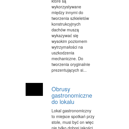
które są
SPRZĄTANIE, PORZĄDKOWANIE
wykorzystywane
między innymi do
SERWIS
tworzenia szkieletów
OPIEKA
konstrukcyjnych
dachów muszą
INNE USŁUGI
wykazywać się
wysokim poziomem
KURIER, PRZESYŁKI
wytrzymałości na
uszkodzenia
WYCIECZKI
mechaniczne. Do
tworzenia oryginalnie
HOTELE I NOCLEGI
prezentujących si...
PODRÓŻE
Obrusy
ZDROWIE
gastronomiczne
DIETETYKA, ODCHUDZANIE
do lokalu
Lokal gastronomiczny
KOSMETYKI
to miejsce spotkań przy
LECZENIE
stole, musi być on więc
nie tylko dobrej jakości,