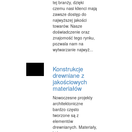
tej branży, dzięki
czemu nasi klienci mają
MATERIAŁY REKLAMOWE
zawsze dostęp do
najwyższej jakości
INNE AGENCJE
towarów. Nasze
doświadczenie oraz
WIGOR
znajomość tego rynku,
pozwala nam na
IMPREZY INTEGRACYJNE
wytwarzanie najwyż...
HOBBY
ZAJĘCIA SPORTOWE I REKREACYJNE
Konstrukcje
drewniane z
PRODUKCJA
jakościowych
materiałów
INFORMATYCZNE
Nowoczesne projekty
RESTAURACJE, CATERING
architektoniczne
bardzo często
FOTOGRAFIA
tworzone są z
elementów
ADWOKACI, PORADY PRAWNE
drewnianych. Materiały,