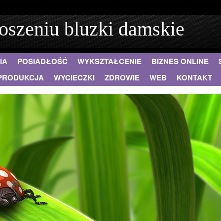
szeniu bluzki damskie
IA
POSIADŁOŚĆ
WYKSZTAŁCENIE
BIZNES ONLINE
PRODUKCJA
WYCIECZKI
ZDROWIE
WEB
KONTAKT