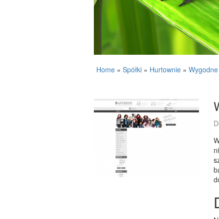
Home
»
Spółki
»
Hurtownie
»
Wygodne 
D
W
n
s
b
d