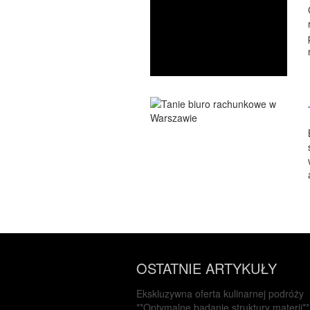
OSTATNIE ARTYKUŁY
Ekskluzywna oferta kulinarnej podróży
**Optymalne badanie struktury materii**