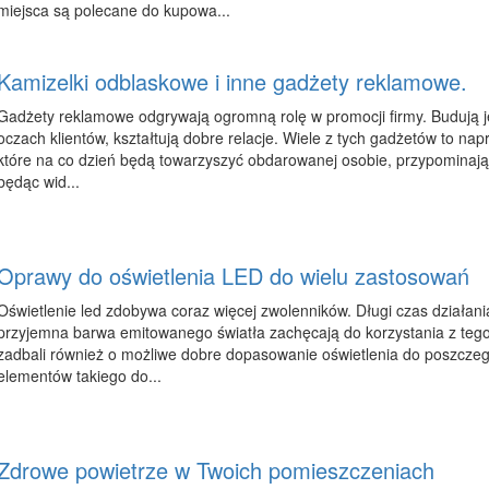
miejsca są polecane do kupowa...
Kamizelki odblaskowe i inne gadżety reklamowe.
Gadżety reklamowe odgrywają ogromną rolę w promocji firmy. Budują j
oczach klientów, kształtują dobre relacje. Wiele z tych gadżetów to na
które na co dzień będą towarzyszyć obdarowanej osobie, przypominając
będąc wid...
Oprawy do oświetlenia LED do wielu zastosowań
Oświetlenie led zdobywa coraz więcej zwolenników. Długi czas działania
przyjemna barwa emitowanego światła zachęcają do korzystania z tego
zadbali również o możliwe dobre dopasowanie oświetlenia do poszcze
elementów takiego do...
Zdrowe powietrze w Twoich pomieszczeniach