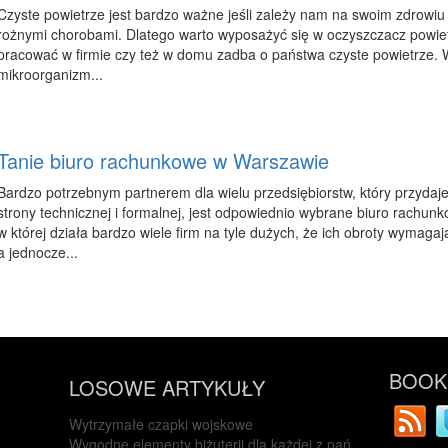
Czyste powietrze jest bardzo ważne jeśli zależy nam na swoim zdrowiu 
rożnymi chorobami. Dlatego warto wyposażyć się w oczyszczacz powietr
pracować w firmie czy też w domu zadba o państwa czyste powietrze. W
mikroorganizm...
Tanie biuro rachunkowe w Warszawie
Bardzo potrzebnym partnerem dla wielu przedsiębiorstw, który przydaj
strony technicznej i formalnej, jest odpowiednio wybrane biuro rachun
w której działa bardzo wiele firm na tyle dużych, że ich obroty wymag
a jednocze...
BOOKM
LOSOWE ARTYKUŁY
Wytrzymałe czapki wojskowe
Wygodne elementy biżuterii dla każdej z pań.