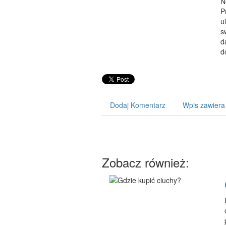
N
P
u
s
d
d
Dodaj Komentarz
Wpis zawiera
Zobacz również: