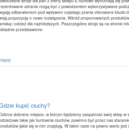
owoczesne stroje dla pań z oferty sklepu E-hurtowo wyróżniają się pra
rezentowane ubrania mogą być z powodzeniem wykorzystywane podczas
legają odbarwieniom pod wpływem częstego prania oferowane bluzki d
woją propozycję o nowe rozwiązania. Wśród proponowanych produktów
amską i odzież dla najmłodszych. Poszczególne stroje są na stronie in
okładnie przedstawione.
 błędy
Gdzie kupić ciuchy?
Dobrze dobrane miejsce, w którym będziemy zaopatrzać swój sklep w w
odzieżowe takie jak hurtownia ciuchów, powinno być przez nas staran
produktów jakie się w nim znajdują. W takim razie na pewno warto jest 