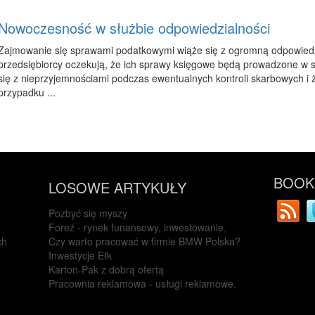
Nowoczesność w służbie odpowiedzialności
Zajmowanie się sprawami podatkowymi wiąże się z ogromną odpowiedzi
przedsiębiorcy oczekują, że ich sprawy księgowe będą prowadzone w sp
się z nieprzyjemnościami podczas ewentualnych kontroli skarbowych i ż
przypadku ...
BOOKM
LOSOWE ARTYKUŁY
Pozbyć się myszy
Foreź - rynek funansowy, inwestowanie.
ch
Czy warto pracować w firmie BMW Polska?
Inwestycje Ełk
Karton-Pak z dobrą ofertą
Pracownia reklamowa - usługi reklamowe.