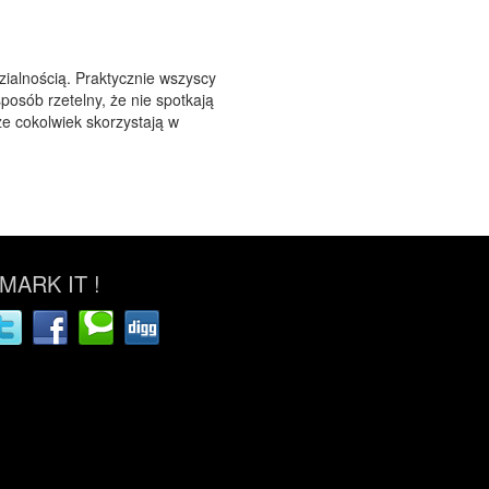
alnością. Praktycznie wszyscy
osób rzetelny, że nie spotkają
e cokolwiek skorzystają w
ARK IT !