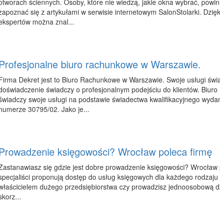
otworach ściennych. Osoby, które nie wiedzą, jakie okna wybrać, pow
zapoznać się z artykułami w serwisie internetowym SalonStolarki. Dzię
ekspertów można znal...
Profesjonalne biuro rachunkowe w Warszawie.
Firma Dekret jest to Biuro Rachunkowe w Warszawie. Swoje usługi świa
doświadczenie świadczy o profesjonalnym podejściu do klientów. Biu
świadczy swoje usługi na podstawie świadectwa kwalifikacyjnego wyda
numerze 30795/02. Jako je...
Prowadzenie księgowości? Wrocław poleca firmę
Zastanawiasz się gdzie jest dobre prowadzenie księgowości? Wrocław po
specjaliści proponują dostęp do usług księgowych dla każdego rodzaju f
właścicielem dużego przedsiębiorstwa czy prowadzisz jednoosobową d
skorz...