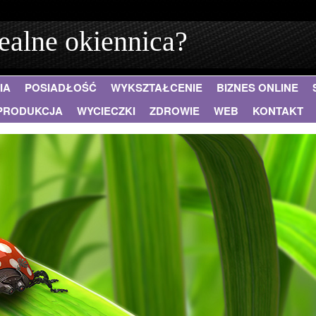
ealne okiennica?
IA
POSIADŁOŚĆ
WYKSZTAŁCENIE
BIZNES ONLINE
PRODUKCJA
WYCIECZKI
ZDROWIE
WEB
KONTAKT