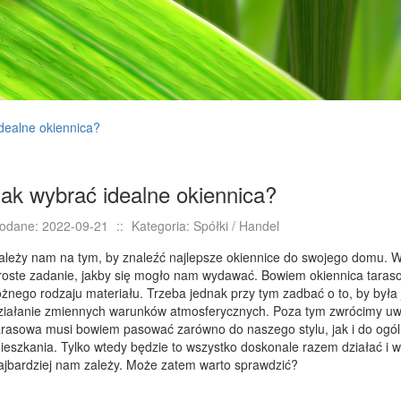
dealne okiennica?
Jak wybrać idealne okiennica?
odane: 2022-09-21
::
Kategoria: Spółki / Handel
ależy nam na tym, by znaleźć najlepsze okiennice do swojego domu. Wi
roste zadanie, jakby się mogło nam wydawać. Bowiem okiennica tara
óżnego rodzaju materiału. Trzeba jednak przy tym zadbać o to, by była 
ziałanie zmiennych warunków atmosferycznych. Poza tym zwrócimy uwa
arasowa musi bowiem pasować zarówno do naszego stylu, jak i do ogó
ieszkania. Tylko wtedy będzie to wszystko doskonale razem działać i w
ajbardziej nam zależy. Może zatem warto sprawdzić?