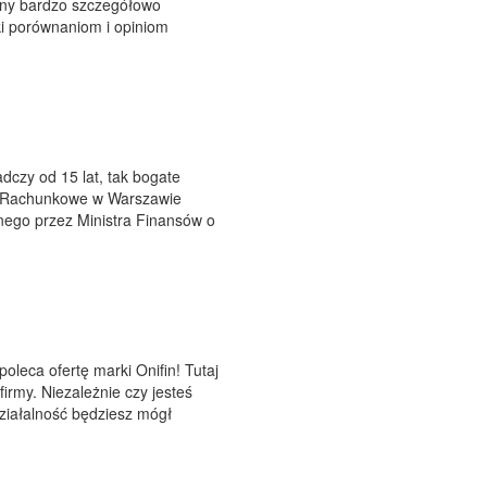
inny bardzo szczegółowo
ki porównaniom i opiniom
dczy od 15 lat, tak bogate
ro Rachunkowe w Warszawie
nego przez Ministra Finansów o
leca ofertę marki Onifin! Tutaj
irmy. Niezależnie czy jesteś
ziałalność będziesz mógł