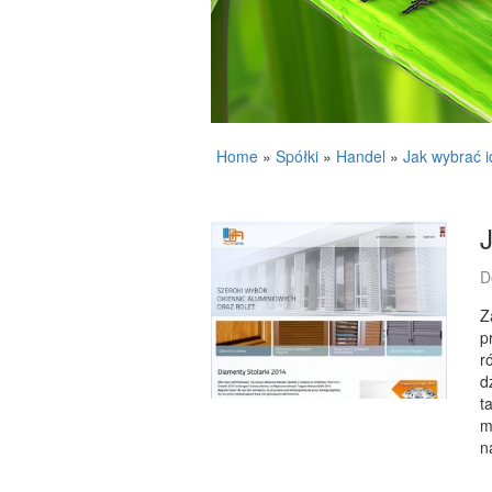
Home
»
Spółki
»
Handel
»
Jak wybrać i
D
Z
p
r
d
t
m
n