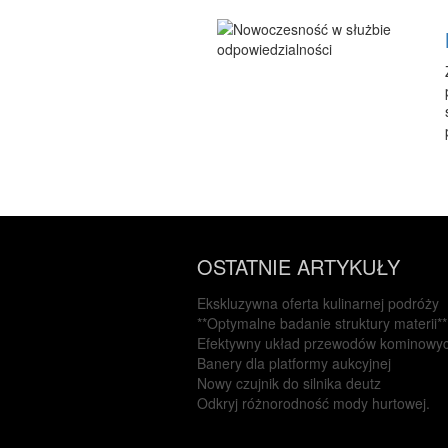
OSTATNIE ARTYKUŁY
Ekskluzywna oferta kulinarnej podróży
**Optymalne badanie struktury materii**
Efektywny układ przewodów kominowy
Banery dla platformy aukcyjnej
Nowy czujnik do silnika deutz
Odkryj różnorodność mody hurtowej.