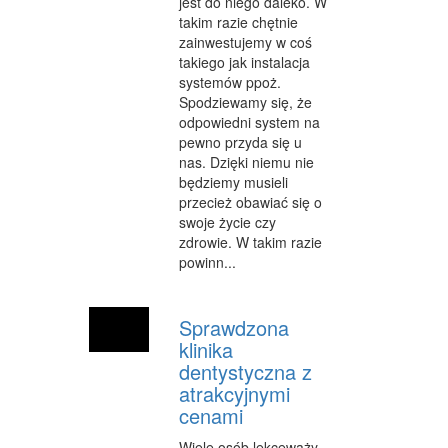
jest do niego daleko. W
takim razie chętnie
zainwestujemy w coś
takiego jak instalacja
systemów ppoż.
Spodziewamy się, że
odpowiedni system na
pewno przyda się u
nas. Dzięki niemu nie
będziemy musieli
przecież obawiać się o
swoje życie czy
zdrowie. W takim razie
powinn...
Sprawdzona
klinika
dentystyczna z
atrakcyjnymi
cenami
Wiele osób lekceważy