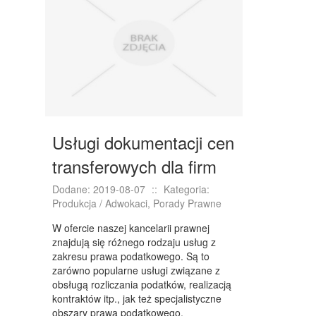
NIERUCHOMOŚCI, DZIAŁKI
DOMY, MIESZKANIA
WYKSZTAŁCENIE
PLACÓWKI EDUKACYJNE
KURSY JĘZYKOWE
Usługi dokumentacji cen
KURSY I SZKOLENIA
transferowych dla firm
TŁUMACZENIA
Dodane: 2019-08-07
::
Kategoria:
Produkcja / Adwokaci, Porady Prawne
BIZNES ONLINE
W ofercie naszej kancelarii prawnej
BIŻUTERIA
znajdują się różnego rodzaju usług z
zakresu prawa podatkowego. Są to
DLA DZIECI
zarówno popularne usługi związane z
obsługą rozliczania podatków, realizacją
MEBLE
kontraktów itp., jak też specjalistyczne
obszary prawa podatkowego,