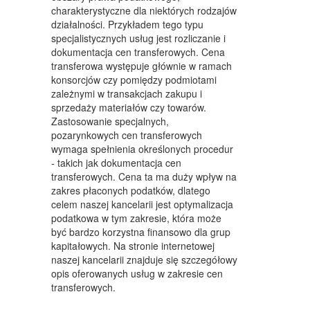
WYPOSAŻENIE WNĘTRZ
charakterystyczne dla niektórych rodzajów
działalności. Przykładem tego typu
WYPOSAŻENIE ŁAZIENKI
specjalistycznych usług jest rozliczanie i
dokumentacja cen transferowych. Cena
ODZIEŻ
transferowa występuje głównie w ramach
SPORT
konsorcjów czy pomiędzy podmiotami
zależnymi w transakcjach zakupu i
ELEKTRONIKA, RTV, AGD
sprzedaży materiałów czy towarów.
Zastosowanie specjalnych,
ART. DLA ZWIERZĄT
pozarynkowych cen transferowych
wymaga spełnienia określonych procedur
OGRÓD, ROŚLINY
- takich jak dokumentacja cen
transferowych. Cena ta ma duży wpływ na
CHEMIA
zakres płaconych podatków, dlatego
celem naszej kancelarii jest optymalizacja
ART. SPOŻYWCZE
podatkowa w tym zakresie, która może
być bardzo korzystna finansowo dla grup
MATERIAŁY EKSPLOATACYJNE
kapitałowych. Na stronie internetowej
naszej kancelarii znajduje się szczegółowy
INNE SKLEPY
opis oferowanych usług w zakresie cen
transferowych.
SPRZĘT