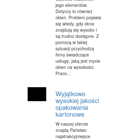
jego elementów.
OPIEKA
Dotyczy to również
okien. Problem pojawia
INNE USŁUGI
się wtedy, gdy okna
znajdują się wysoko i
KURIER, PRZESYŁKI
są trudno dostępne. Z
pomocą w takiej
WYCIECZKI
sytuacji przychodzą
firmy świadczące
HOTELE I NOCLEGI
usługę, jaką jest mycie
PODRÓŻE
okien na wysokości.
Praco...
ZDROWIE
DIETETYKA, ODCHUDZANIE
Wyjątkowo
wysokiej jakości
KOSMETYKI
opakowania
kartonowe
LECZENIE
W naszej ofercie
SALONY KOSMETYCZNE
znajdą Państwo
najatrakcyjniejsze
SPRZĘT MEDYCZNY