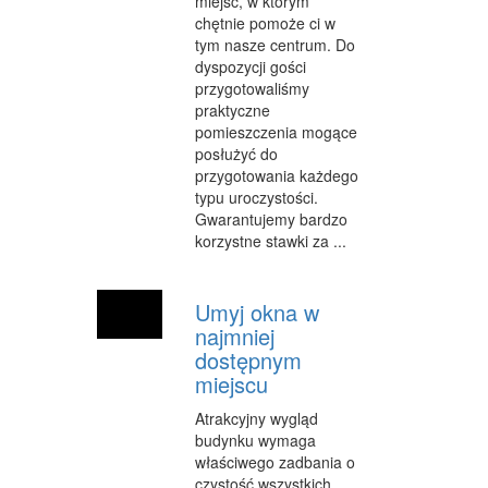
miejsc, w którym
INNE AGENCJE
chętnie pomoże ci w
tym nasze centrum. Do
WIGOR
dyspozycji gości
przygotowaliśmy
IMPREZY INTEGRACYJNE
praktyczne
pomieszczenia mogące
HOBBY
posłużyć do
przygotowania każdego
ZAJĘCIA SPORTOWE I REKREACYJNE
typu uroczystości.
Gwarantujemy bardzo
PRODUKCJA
korzystne stawki za ...
INFORMATYCZNE
Umyj okna w
RESTAURACJE, CATERING
najmniej
FOTOGRAFIA
dostępnym
miejscu
ADWOKACI, PORADY PRAWNE
Atrakcyjny wygląd
SPRZĄTANIE, PORZĄDKOWANIE
budynku wymaga
właściwego zadbania o
SERWIS
czystość wszystkich