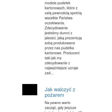
modele pudełek
kartonowych, które z
WEB
całą pewnością spełnią
OPROGRAMOWANIE
wszelkie Państwa
oczekiwania.
KONTAKT
Zdecydowanie
jesteśmy dumni z
jakości, jaką prezentują
sobą produkowane
przez nas pudełka
kartonowe. Producent
taki jak my
zdecydowanie z
najważniejsze uznaje
zad...
Jak walczyć z
pożarem
Na pewno warto
zacząć, gdy jeszcze