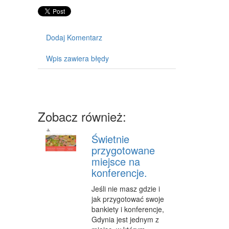
MASZYNY
NARZĘDZIA
Dodaj Komentarz
PRZEMYSŁ METALOWY
Wpis zawiera błędy
PRZEWÓZ
TRANSPORT
CZĘŚCI SAMOCHODOWE
Zobacz również:
WYNAJEM
Świetnie
USŁUGI MOTORYZACYJNE
przygotowane
miejsce na
SALONY, KOMISY
konferencje.
PUBLIC RELATIONS
Jeśli nie masz gdzie i
AGENCJE REKLAMOWE
jak przygotować swoje
bankiety i konferencje,
MATERIAŁY REKLAMOWE
Gdynia jest jednym z