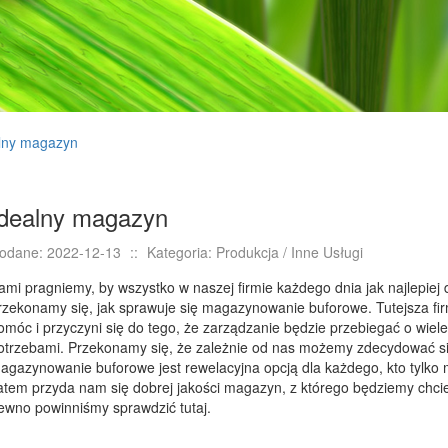
lny magazyn
Idealny magazyn
odane: 2022-12-13
::
Kategoria: Produkcja / Inne Usługi
ami pragniemy, by wszystko w naszej firmie każdego dnia jak najlepiej d
rzekonamy się, jak sprawuje się magazynowanie buforowe. Tutejsza fir
omóc i przyczyni się do tego, że zarządzanie będzie przebiegać o wiele
otrzebami. Przekonamy się, że zależnie od nas możemy zdecydować się
agazynowanie buforowe jest rewelacyjna opcją dla każdego, kto tylko 
atem przyda nam się dobrej jakości magazyn, z którego będziemy chciel
ewno powinniśmy sprawdzić tutaj.