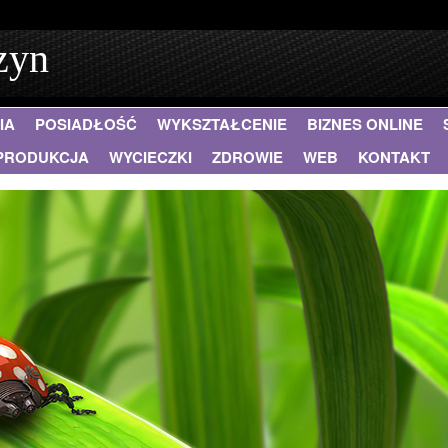
zyn
IA
POSIADŁOŚĆ
WYKSZTAŁCENIE
BIZNES ONLINE
PRODUKCJA
WYCIECZKI
ZDROWIE
WEB
KONTAKT