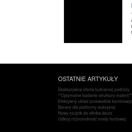
OSTATNIE ARTYKUŁY
Ekskluzywna oferta kulinarnej podróży
**Optymalne badanie struktury materii**
Efektywny układ przewodów kominowy
Banery dla platformy aukcyjnej
Nowy czujnik do silnika deutz
Odkryj różnorodność mody hurtowej.