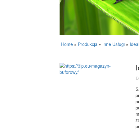
Home
»
Produkcja
»
Inne Usługi
»
Idea
D
S
p
p
p
m
z
p