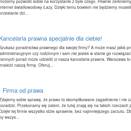
możemy pozwolić sobie na korzystanie z byle czego. Pewnie zerkniemy 
internet światłowodowy Łazy. Dzięki temu bowiem nie będziemy musieli
przestanie dzi...
Kancelaria prawna specjalnie dla ciebie!
Szukasz poradnictwa prawnego dla swojej firmy? A może masz jakiś 
administracyjnym czy rodzinnym i sam nie jesteś w stanie go rozwiązać
cennych porad może udzielić ci nasza kancelaria prawna. Warszawa to
znaleźć naszą firmę. Oferuj...
Firma od prawa
Zdajemy sobie sprawę, że prawo to skomplikowane zagadnienie i nie 
poradzić. Przekonamy się zatem, że tutaj znają się na takich rzeczach 
Dzięki tej firmie wszystko idzie sprawnie, bez najmniejszego zarzutu. D
by wszys...