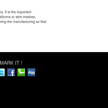
. It is the important
atforms or wire meshes.
uring the manufacturing so that
ARK IT !