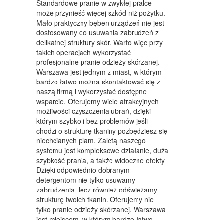
Standardowe pranie w zwykłej pralce
MEBLE
może przynieść więcej szkód niż pożytku.
Mało praktyczny bęben urządzeń nie jest
WYPOSAŻENIE WNĘTRZ
dostosowany do usuwania zabrudzeń z
delikatnej struktury skór. Warto więc przy
WYPOSAŻENIE ŁAZIENKI
takich operacjach wykorzystać
profesjonalne pranie odzieży skórzanej.
ODZIEŻ
Warszawa jest jednym z miast, w którym
bardzo łatwo można skontaktować się z
SPORT
naszą firmą i wykorzystać dostępne
wsparcie. Oferujemy wiele atrakcyjnych
ELEKTRONIKA, RTV, AGD
możliwości czyszczenia ubrań, dzięki
którym szybko i bez problemów jeśli
ART. DLA ZWIERZĄT
chodzi o strukturę tkaniny pozbędziesz się
OGRÓD, ROŚLINY
niechcianych plam. Zaletą naszego
systemu jest kompleksowe działanie, duża
CHEMIA
szybkość prania, a także widoczne efekty.
Dzięki odpowiednio dobranym
ART. SPOŻYWCZE
detergentom nie tylko usuwamy
zabrudzenia, lecz również odświeżamy
MATERIAŁY EKSPLOATACYJNE
strukturę twoich tkanin. Oferujemy nie
tylko pranie odzieży skórzanej. Warszawa
INNE SKLEPY
jest miejscem, w którym bardzo łatwo