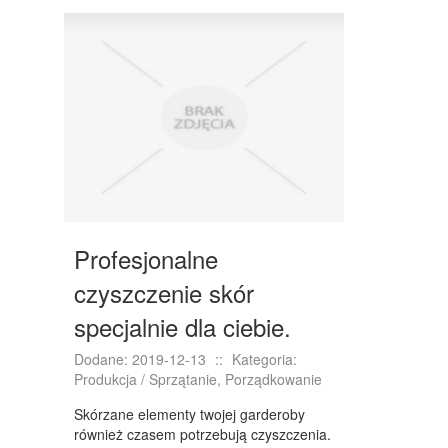
DRZWI I OKNA
KLIMATYZACJA I WENTYLACJA
NIERUCHOMOŚCI, DZIAŁKI
DOMY, MIESZKANIA
WYKSZTAŁCENIE
PLACÓWKI EDUKACYJNE
KURSY JĘZYKOWE
Profesjonalne
KURSY I SZKOLENIA
czyszczenie skór
TŁUMACZENIA
specjalnie dla ciebie.
BIZNES ONLINE
Dodane: 2019-12-13
::
Kategoria:
Produkcja / Sprzątanie, Porządkowanie
BIŻUTERIA
Skórzane elementy twojej garderoby
DLA DZIECI
również czasem potrzebują czyszczenia.