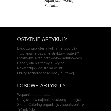
zapatrywań wersję.
Posiad...
OSTATNIE ARTYKUŁY
Ekskluzywna oferta kulinarnej podróży
**Optymalne badanie struktury materii**
Efektywny układ przewodów kominowych
Banery dla platformy aukcyjnej
Nowy czujnik do silnika deutz
Odkryj różnorodność mody hurtowej.
LOSOWE ARTYKUŁY
Wsparcie przed sądami
Umyj okna w najmniej dostępnym miejscu
Stereo Catering organizuje zaopatrzenie w
Trójmieście