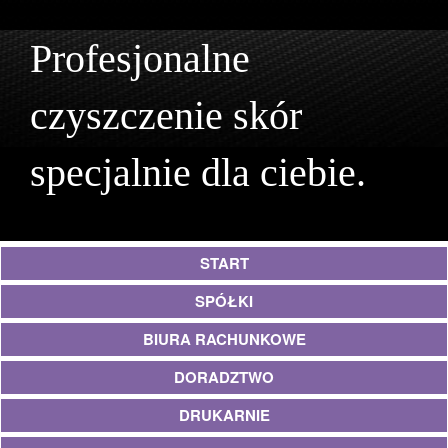
Profesjonalne
czyszczenie skór
specjalnie dla ciebie.
START
SPÓŁKI
BIURA RACHUNKOWE
DORADZTWO
DRUKARNIE