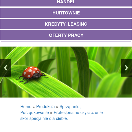
HANDEL
HURTOWNIE
KREDYTY, LEASING
OFERTY PRACY
UBEZPIECZENIA
EKOLOGIA
BANKI, PRZELEWY, WALUTY, KANTORY
WYKOŃCZENIA
PROJEKTOWANIE
REMONTY, ELEKTRYK, HYDRAULIK
Home
»
Produkcja
»
Sprzątanie,
Porządkowanie
»
Profesjonalne czyszczenie
MATERIAŁY BUDOWLANE
skór specjalnie dla ciebie.
POSIADŁOŚĆ