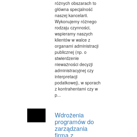
różnych obszarach to
główna specjalność
MATERIAŁY REKLAMOWE
naszej kancelarii.
Wykonujemy różnego
INNE AGENCJE
rodzaju czynności,
wspieramy naszych
WIGOR
klientów w walce z
IMPREZY INTEGRACYJNE
organami administracji
publicznej (np. o
HOBBY
stwierdzenie
nieważności decyzji
ZAJĘCIA SPORTOWE I REKREACYJNE
administracyjnej czy
interpretacji
PRODUKCJA
podatkowej), w sporach
z kontrahentami czy w
INFORMATYCZNE
p...
RESTAURACJE, CATERING
Wdrożenia
FOTOGRAFIA
programów do
zarządzania
ADWOKACI, PORADY PRAWNE
firmą z