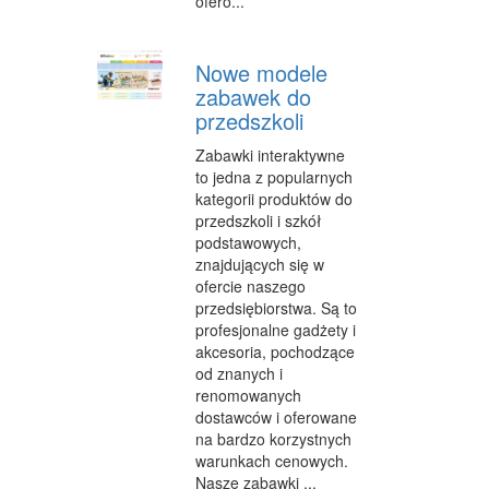
ofero...
SALONY KOSMETYCZNE
SPRZĘT MEDYCZNY
Nowe modele
zabawek do
WEB
przedszkoli
OPROGRAMOWANIE
Zabawki interaktywne
to jedna z popularnych
KONTAKT
kategorii produktów do
przedszkoli i szkół
podstawowych,
znajdujących się w
ofercie naszego
przedsiębiorstwa. Są to
profesjonalne gadżety i
akcesoria, pochodzące
od znanych i
renomowanych
dostawców i oferowane
na bardzo korzystnych
warunkach cenowych.
Nasze zabawki ...