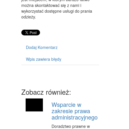
można skontaktować się z nami i
SPRZĘT
wykorzystać dostępne usługi do prania
odzieży.
MASZYNY
NARZĘDZIA
PRZEMYSŁ METALOWY
Dodaj Komentarz
PRZEWÓZ
Wpis zawiera błędy
TRANSPORT
CZĘŚCI SAMOCHODOWE
WYNAJEM
Zobacz również:
USŁUGI MOTORYZACYJNE
Wsparcie w
SALONY, KOMISY
zakresie prawa
administracyjnego
PUBLIC RELATIONS
Doradztwo prawne w
AGENCJE REKLAMOWE