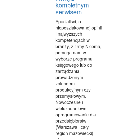
SPRZĄTANIE, PORZĄDKOWANIE
kompletnym
serwisem
SERWIS
Specjaliści, o
OPIEKA
nieposzlakowanej opinii
i najwyższych
INNE USŁUGI
kompetencjach w
branży, z firmy Nicoma,
KURIER, PRZESYŁKI
pomogą nam w
wyborze programu
WYCIECZKI
księgowego lub do
zarządzania,
HOTELE I NOCLEGI
prowadzonym
zakładem
PODRÓŻE
produkcyjnym czy
przemysłowym.
ZDROWIE
Nowoczesne i
DIETETYKA, ODCHUDZANIE
wielozadaniowe
oprogramowanie dla
KOSMETYKI
przedsiębiorstw
(Warszawa i cały
LECZENIE
region mazowiecki)